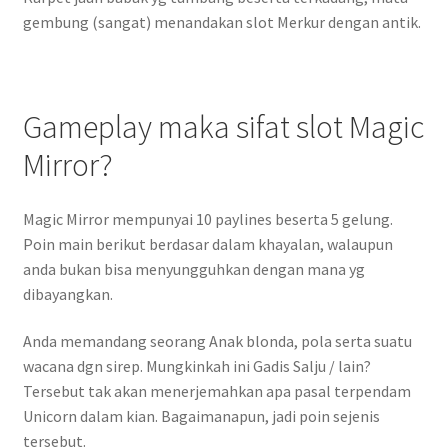
gembung (sangat) menandakan slot Merkur dengan antik.
Gameplay maka sifat slot Magic
Mirror?
Magic Mirror mempunyai 10 paylines beserta 5 gelung.
Poin main berikut berdasar dalam khayalan, walaupun
anda bukan bisa menyungguhkan dengan mana yg
dibayangkan.
Anda memandang seorang Anak blonda, pola serta suatu
wacana dgn sirep. Mungkinkah ini Gadis Salju / lain?
Tersebut tak akan menerjemahkan apa pasal terpendam
Unicorn dalam kian. Bagaimanapun, jadi poin sejenis
tersebut.