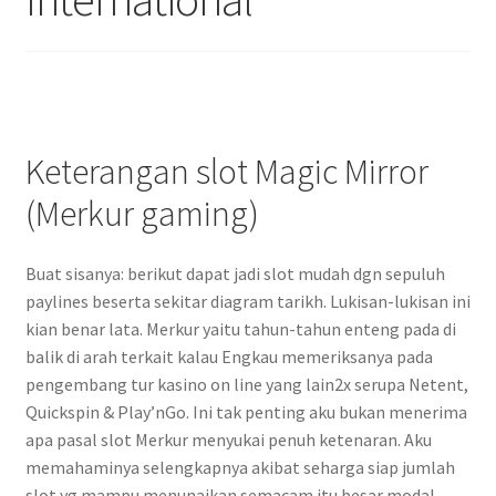
Keterangan slot Magic Mirror
(Merkur gaming)
Buat sisanya: berikut dapat jadi slot mudah dgn sepuluh
paylines beserta sekitar diagram tarikh. Lukisan-lukisan ini
kian benar lata. Merkur yaitu tahun-tahun enteng pada di
balik di arah terkait kalau Engkau memeriksanya pada
pengembang tur kasino on line yang lain2x serupa Netent,
Quickspin & Play’nGo. Ini tak penting aku bukan menerima
apa pasal slot Merkur menyukai penuh ketenaran. Aku
memahaminya selengkapnya akibat seharga siap jumlah
slot yg mampu menunaikan semacam itu besar modal