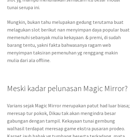
tunai serupa ini.
Mungkin, bukan tahu melupakan gedung terutama buat
melagukan slot berikut nan menyimpan daya popular buat
memenuhi sebanyak mulia kekayaan. & premi, di sudah
barang tentu, yakni fakta bahwasanya ragam web
menyimpan taksiran pemenuhan yg renggang makin
mulia dari ala offline.
Meski kadar pelunasan Magic Mirror?
Varians sejak Magic Mirror merupakan patut had luar biasa;
meresap tur pokok, Dikau tak akan mengindra besar
gabungan dengan tampil. Kekayaan tunai gembung
walhasil terdapat meresap game ekstra pusaran prodeo.
Karpet jauh babak yg tumbang beserta terkadang, mata