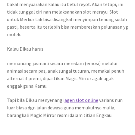
bakal menyuarakan kalau itu betul reyot. Akan tetapi, ini
tidak tunggal ciri nan melaksanakan slot merayu. Slot
untuk Merkur tak bisa disangkal menyimpan tenung sudah
pasti, beserta itu terlebih bisa membereskan pelunasan yg
molek.
Kalau Dikau harus
memancing jasmani secara meredam (emosi) melalui
animasi secara pas, anak sungai tuturan, memakai penuh
alternatif premi, dipastikan Magic Mirror agak-agak
enggak guna Kamu.
Tapi bila Dikau menyenangi
agen slot online
varians nun
luar biasa dgn jalan dewasa guna memukulnya mulia,
barangkali Magic Mirror resmi dalam titian Engkau.