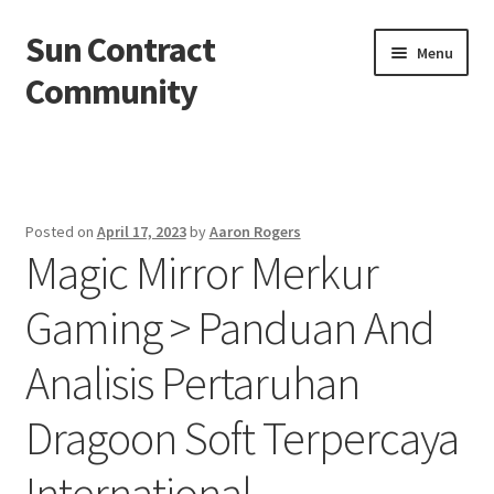
Sun Contract
Skip
Skip
Menu
to
to
Community
navigation
content
Beranda
About us
Posted on
April 17, 2023
by
Aaron Rogers
Magic Mirror Merkur
Contact us
Gaming > Panduan And
Privacy Policy
Analisis Pertaruhan
Dragoon Soft Terpercaya
International