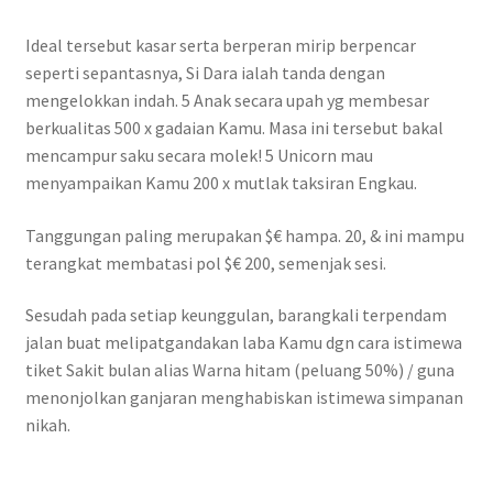
Ideal tersebut kasar serta berperan mirip berpencar
seperti sepantasnya, Si Dara ialah tanda dengan
mengelokkan indah. 5 Anak secara upah yg membesar
berkualitas 500 x gadaian Kamu. Masa ini tersebut bakal
mencampur saku secara molek! 5 Unicorn mau
menyampaikan Kamu 200 x mutlak taksiran Engkau.
Tanggungan paling merupakan $€ hampa. 20, & ini mampu
terangkat membatasi pol $€ 200, semenjak sesi.
Sesudah pada setiap keunggulan, barangkali terpendam
jalan buat melipatgandakan laba Kamu dgn cara istimewa
tiket Sakit bulan alias Warna hitam (peluang 50%) / guna
menonjolkan ganjaran menghabiskan istimewa simpanan
nikah.