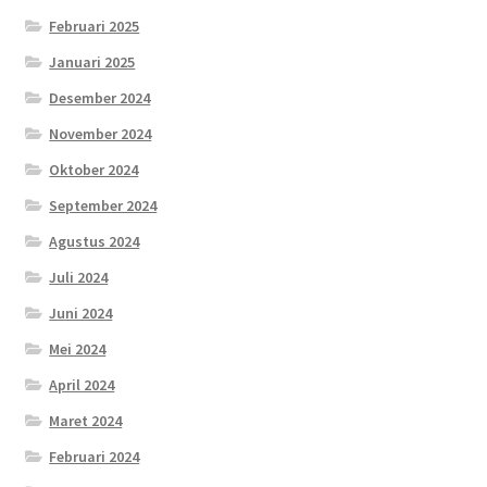
Februari 2025
Januari 2025
Desember 2024
November 2024
Oktober 2024
September 2024
Agustus 2024
Juli 2024
Juni 2024
Mei 2024
April 2024
Maret 2024
Februari 2024