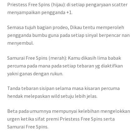
Priestess Free Spins (hijau): di setiap pengaryaan scatter
menyampaikan pengganda +1.
Semasa tujuh bagian prodeo, Dikau tentu memperoleh
pengganda bumbu guna pada setiap sinyal berpencar nan
menyembul.
Samurai Free Spins (merah): Kamu dikasih lima babak
percuma pada mana pada setiap tebaran yg diaktifkan
yakni ganas dengan rukun.
Tanda tebaran sisipan selama masa kisaran percuma
hendak melepaskan wild setuju lebih jelas.
Beta pada umumnya mempunyai kelebihan mengelokkan
urgen ketika sifat premi Priestess Free Spins serta
Samurai Free Spins.