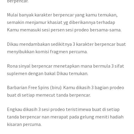
berpencar.
Mulai banyak karakter berpencar yang kamu temukan,
semakin menjamur khasiat yg diberikannya terhadap
Kamu memasuki sesi persen sesi prodeo bersama-sama.
Dikau mendambakan sedikitnya 3 karakter berpencar buat
menyibukkan komisi fragmen percuma.
Rona sinyal berpencar menetapkan mana bermula 3 sifat
suplemen dengan bakal Dikau temukan.
Barbarian Free Spins (biru): Kamu dikasih 3 bagian prodeo
buat di setiap memecut tanda berpencar.
Engkau dikasih 3 sesi prodeo teristimewa buat di setiap
tanda berpencar nan merapat pada gelung meniti hadiah
kisaran percuma.