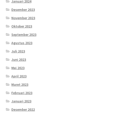
Januari 2024
Desember 2023
November 2023
Oktober 2023
September 2023
Agustus 2023
Juli 2023
Juni 2023
Mei 2023
April 2023
Maret 2023
Februari 2023
Januari 2023
Desember 2022