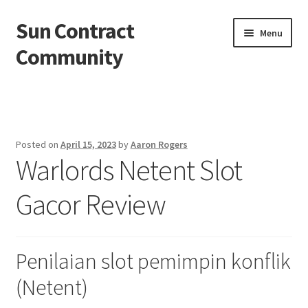
Sun Contract
Skip
Skip
Menu
to
to
Community
navigation
content
Beranda
About us
Posted on
April 15, 2023
by
Aaron Rogers
Warlords Netent Slot
Contact us
Gacor Review
Privacy Policy
Penilaian slot pemimpin konflik
(Netent)