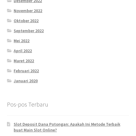
Desember 2022
November 2022
Oktober 2022
September 2022
Mei 2022
April 2022
Maret 2022
Februari 2022
Januari 2020
Pos-pos Terbaru
Slot Deposit Dana Potongan: Apakah Ini Metode Terbaik
buat Main Slot Online?