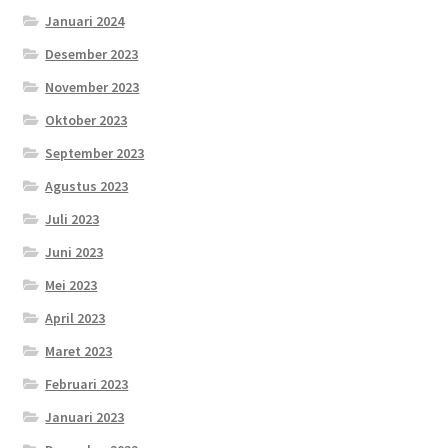
Januari 2024
Desember 2023
November 2023
Oktober 2023
September 2023
Agustus 2023
Juli 2023
Juni 2023
Mei 2023
April 2023
Maret 2023
Februari 2023
Januari 2023