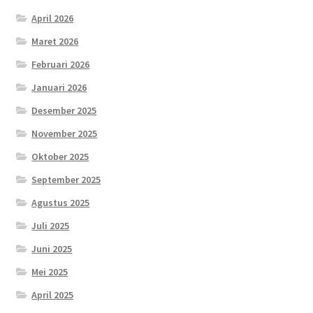
April 2026
Maret 2026
Februari 2026
Januari 2026
Desember 2025
November 2025
Oktober 2025
September 2025
Agustus 2025
Juli 2025
Juni 2025
Mei 2025
April 2025