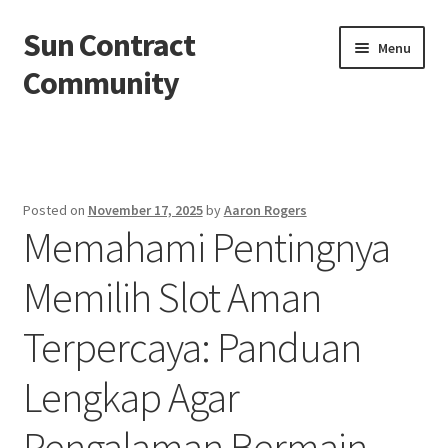
Sun Contract
Skip
Skip
Menu
to
to
Community
navigation
content
Beranda
About us
Posted on
November 17, 2025
by
Aaron Rogers
Memahami Pentingnya
Contact us
Memilih Slot Aman
Privacy Policy
Terpercaya: Panduan
Lengkap Agar
Pengalaman Bermain