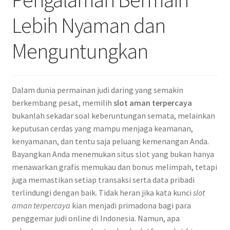
Lebih Nyaman dan
Menguntungkan
Dalam dunia permainan judi daring yang semakin
berkembang pesat, memilih
slot aman terpercaya
bukanlah sekadar soal keberuntungan semata, melainkan
keputusan cerdas yang mampu menjaga keamanan,
kenyamanan, dan tentu saja peluang kemenangan Anda.
Bayangkan Anda menemukan situs slot yang bukan hanya
menawarkan grafis memukau dan bonus melimpah, tetapi
juga memastikan setiap transaksi serta data pribadi
terlindungi dengan baik. Tidak heran jika kata kunci
slot
aman terpercaya
kian menjadi primadona bagi para
penggemar judi online di Indonesia. Namun, apa