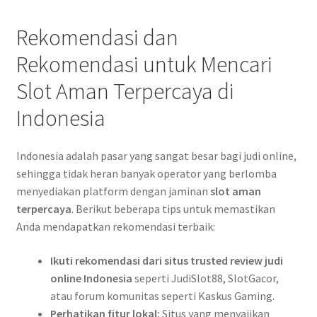
Rekomendasi dan
Rekomendasi untuk Mencari
Slot Aman Terpercaya di
Indonesia
Indonesia adalah pasar yang sangat besar bagi judi online,
sehingga tidak heran banyak operator yang berlomba
menyediakan platform dengan jaminan
slot aman
terpercaya
. Berikut beberapa tips untuk memastikan
Anda mendapatkan rekomendasi terbaik:
Ikuti rekomendasi dari situs trusted review judi
online Indonesia
seperti JudiSlot88, SlotGacor,
atau forum komunitas seperti Kaskus Gaming.
Perhatikan fitur lokal:
Situs yang menyajikan