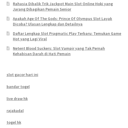
Rahasia Dibalik Trik Jackpot Main Slot Online Hoki yang
Jarang Dibagikan Pemain Senior
Apakah Age Of The Gods: Prince Of Olympus Slot Layak
Dicoba? Ulasan Lengkap dan Detailnya
Daftar Lengkap Slot Pragmatic Play Terbaru: Temukan Game
Hot yang Lagi Viral
Netent Blood Suckers: Slot Vampir yang Tak Pernah
Kehabisan Darah di Hati Pemain
slot gacor hari ini
bandar togel
live draw hk
rajakadal
togel hk