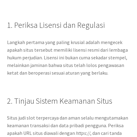
1. Periksa Lisensi dan Regulasi
Langkah pertama yang paling krusial adalah mengecek
apakah situs tersebut memiliki lisensi resmi dari lembaga
hukum perjudian. Lisensi ini bukan cuma sekadar stempel,
melainkan jaminan bahwa situs telah lolos pengawasan
ketat dan beroperasi sesuai aturan yang berlaku.
2. Tinjau Sistem Keamanan Situs
Situs judi slot terpercaya dan aman selalu mengutamakan
keamanan transaksi dan data pribadi pengguna. Periksa
apakah URL situs diawali dengan
https://
, dan cari tanda