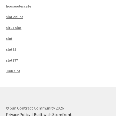
houserulescafe
slot online
situs slot
slot
slot88
slot777
Judi slot
© Sun Contract Community 2026
Privacy Policy
Built with Storefront
.