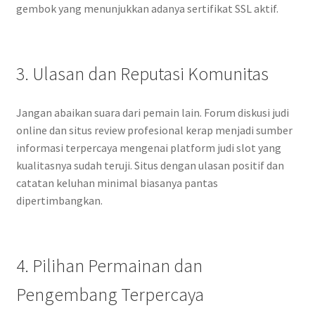
gembok yang menunjukkan adanya sertifikat SSL aktif.
3. Ulasan dan Reputasi Komunitas
Jangan abaikan suara dari pemain lain. Forum diskusi judi
online dan situs review profesional kerap menjadi sumber
informasi terpercaya mengenai platform judi slot yang
kualitasnya sudah teruji. Situs dengan ulasan positif dan
catatan keluhan minimal biasanya pantas
dipertimbangkan.
4. Pilihan Permainan dan
Pengembang Terpercaya