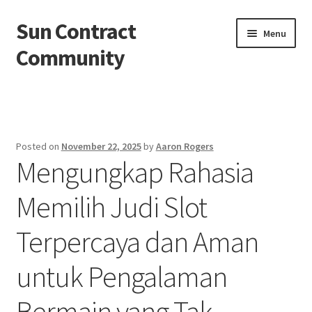
Sun Contract
Skip
Skip
Menu
to
to
Community
navigation
content
Beranda
About us
Posted on
November 22, 2025
by
Aaron Rogers
Mengungkap Rahasia
Contact us
Memilih Judi Slot
Privacy Policy
Terpercaya dan Aman
untuk Pengalaman
Bermain yang Tak