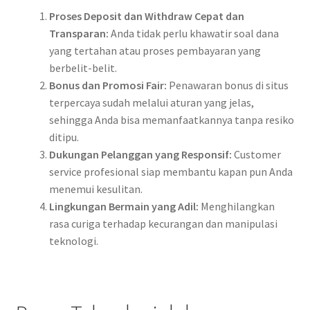
Proses Deposit dan Withdraw Cepat dan
Transparan:
Anda tidak perlu khawatir soal dana
yang tertahan atau proses pembayaran yang
berbelit-belit.
Bonus dan Promosi Fair:
Penawaran bonus di situs
terpercaya sudah melalui aturan yang jelas,
sehingga Anda bisa memanfaatkannya tanpa resiko
ditipu.
Dukungan Pelanggan yang Responsif:
Customer
service profesional siap membantu kapan pun Anda
menemui kesulitan.
Lingkungan Bermain yang Adil:
Menghilangkan
rasa curiga terhadap kecurangan dan manipulasi
teknologi.