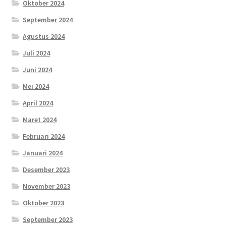
Oktober 2024
September 2024
Agustus 2024
Juli 2024
Juni 2024
Mei 2024
April 2024
Maret 2024
Februari 2024
Januari 2024
Desember 2023
November 2023
Oktober 2023
September 2023