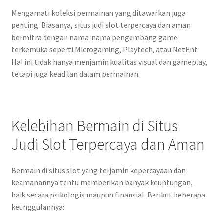
Mengamati koleksi permainan yang ditawarkan juga
penting. Biasanya, situs judi slot terpercaya dan aman
bermitra dengan nama-nama pengembang game
terkemuka seperti Microgaming, Playtech, atau NetEnt.
Hal ini tidak hanya menjamin kualitas visual dan gameplay,
tetapi juga keadilan dalam permainan.
Kelebihan Bermain di Situs
Judi Slot Terpercaya dan Aman
Bermain di situs slot yang terjamin kepercayaan dan
keamanannya tentu memberikan banyak keuntungan,
baik secara psikologis maupun finansial. Berikut beberapa
keunggulannya: