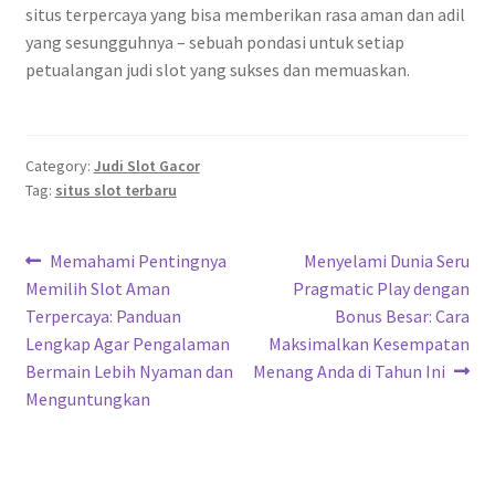
situs terpercaya yang bisa memberikan rasa aman dan adil
yang sesungguhnya – sebuah pondasi untuk setiap
petualangan judi slot yang sukses dan memuaskan.
Category:
Judi Slot Gacor
Tag:
situs slot terbaru
Navigasi
Previous
Next
Memahami Pentingnya
Menyelami Dunia Seru
post:
post:
Memilih Slot Aman
Pragmatic Play dengan
pos
Terpercaya: Panduan
Bonus Besar: Cara
Lengkap Agar Pengalaman
Maksimalkan Kesempatan
Bermain Lebih Nyaman dan
Menang Anda di Tahun Ini
Menguntungkan