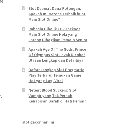
me
Slot Deposit Dana Potongan:
Apakah Ini Metode Terbaik buat
Main Slot Online?
Rahasia Dibalik Trik Jackpot
Main Slot Online Hoki yang
Jarang Dibagikan Pemain Senior
Apakah Age Of The Gods: Prince
Of Olympus Slot Layak Dicoba?
Ulasan Lengkap dan Detailnya
Daftar Lengkap Slot Pragmatic
Play Terbaru: Temukan Game
Hot yang Lagi Viral
Netent Blood Suckers: Slot
,
Vampir yang Tak Pernah
Kehabisan Darah di Hati Pemain
slot gacor hari ini