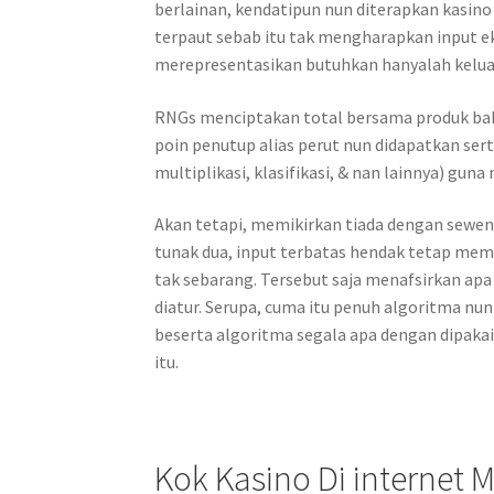
berlainan, kendatipun nun diterapkan kasi
terpaut sebab itu tak mengharapkan input 
merepresentasikan butuhkan hanyalah kelua
RNGs menciptakan total bersama produk baka 
poin penutup alias perut nun didapatkan se
multiplikasi, klasifikasi, & nan lainnya) gu
Akan tetapi, memikirkan tiada dengan sewe
tunak dua, input terbatas hendak tetap me
tak sebarang. Tersebut saja menafsirkan apa
diatur. Serupa, cuma itu penuh algoritma nun
beserta algoritma segala apa dengan dipaka
itu.
Kok Kasino Di internet