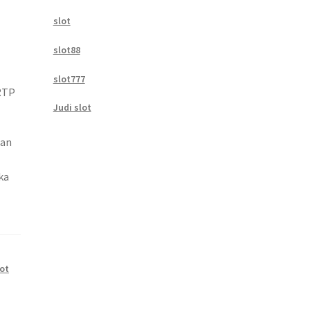
slot
slot88
slot777
RTP
Judi slot
man
ka
ot