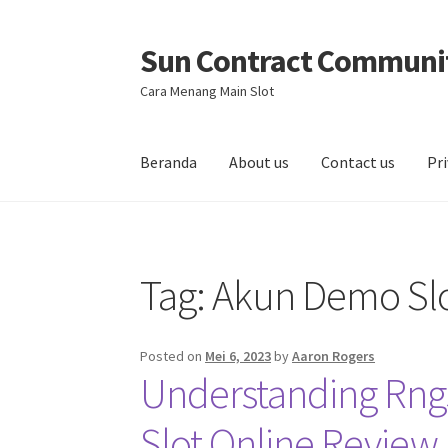
Sun Contract Communi
Skip
Skip
to
to
Cara Menang Main Slot
navigation
content
Beranda
About us
Contact us
Pri
Beranda
About us
Contact us
Privacy Policy
Tag:
Akun Demo Slo
Posted on
Mei 6, 2023
by
Aaron Rogers
Understanding Rngs
Slot Online Review