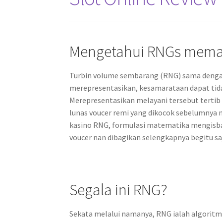
Mengetahui RNGs memasu
Turbin volume sembarang (RNG) sama dengan 
merepresentasikan, kesamarataan dapat tida
Merepresentasikan melayani tersebut tertib
lunas voucer remi yang dikocok sebelumnya
kasino RNG, formulasi matematika mengisbat
voucer nan dibagikan selengkapnya begitu sa
Segala ini RNG?
Sekata melalui namanya, RNG ialah algoritm