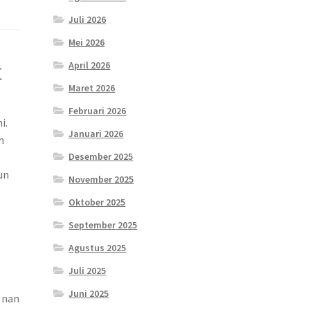
Juli 2026
Mei 2026
t
April 2026
Maret 2026
Februari 2026
i.
Januari 2026
n
Desember 2025
un
November 2025
Oktober 2025
September 2025
Agustus 2025
Juli 2025
Juni 2025
 nan