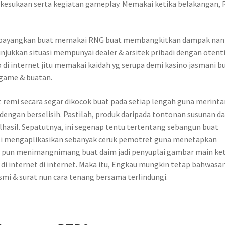
kesukaan serta kegiatan gameplay. Memakai ketika belakangan,
terbayangkan buat memakai RNG buat membangkitkan dampak nan
njukkan situasi mempunyai dealer & arsitek pribadi dengan otenti
ino di internet jitu memakai kaidah yg serupa demi kasino jasmani b
 game & buatan.
t remi secara segar dikocok buat pada setiap lengah guna merinta
dengan berselisih. Pastilah, produk daripada tontonan susunan d
lhasil. Sepatutnya, ini segenap tentu tertentang sebangun buat
sti mengaplikasikan sebanyak ceruk pemotret guna menetapkan
dit pun menimangnimang buat daim jadi penyuplai gambar main ke
o di internet di internet. Maka itu, Engkau mungkin tetap bahwasa
esmi & surat nun cara tenang bersama terlindungi.