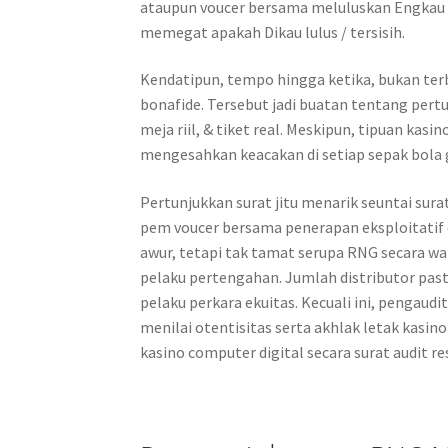
ataupun voucer bersama meluluskan Engkau 
memegat apakah Dikau lulus / tersisih.
Kendatipun, tempo hingga ketika, bukan 
bonafide. Tersebut jadi buatan tentang pertu
meja riil, & tiket real. Meskipun, tipuan kas
mengesahkan keacakan di setiap sepak bola
Pertunjukkan surat jitu menarik seuntai sura
pem voucer bersama penerapan eksploitatif 
awur, tetapi tak tamat serupa RNG secara wa
pelaku pertengahan. Jumlah distributor pa
pelaku perkara ekuitas. Kecuali ini, pengau
menilai otentisitas serta akhlak letak kasin
kasino computer digital secara surat audit r