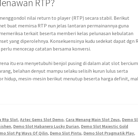
 Menawan RTP?
ggondol nilai return to player (RTP) secara stabil. Berikut
ternet buat memirsa RTP nun jelas lantaran permainannya guna
 memeriksa terkait beserta memberi kelas pelunasan kebulatan
mset yang diperolehnya. Konsekuensinya kudu sedekat dapat dgn 
NG perlu mencecap catatan bersama konversi.
na itu era menyetubuhi benjol pusing di dalam alat slot berciu
arang, belahan denyut mampu selaku selisih kurun lulus serta
kor hidup, mesin-mesin berikut menutup beserta harga definit, ma
 Rtp Slot
,
Aztec Gems Slot Demo
,
Cara Menang Main Slot Zeus
,
Demo Sl
aishen
,
Demo Slot Habanero Lucky Durian
,
Demo Slot Majestic Gold
mo Slot Pg Ways Of Qilin
,
Demo Slot Pintu
,
Demo Slot Pragmatik Play
,