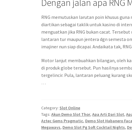
Dengan jalan apa RNG
RNG memutuskan larutan poin khusus guna men
diartikan sebagai taklik untuk kasino di in
menguatkan jika RNG bukan cacat. Tersebut
lantaran tur maupun jentera dgn semesta o
imajiner nun siap dicapai. Andaikata tak, R
Motor lanjut membuahkan bilangan, oleh kare
di produk globe tersebut. Pun hasilnya semb
tergelincir. Pula, lantaran peluang kurang s
…
Category:
Slot Online
Tags:
Akun Demo Slot Thor
,
Apa Arti Dari Slot
,
Apa
Aztec Gems Pragmatic
,
Demo Slot Habanero Fac
Megaways
,
Demo Slot Pg Soft Cocktail Nights
,
De