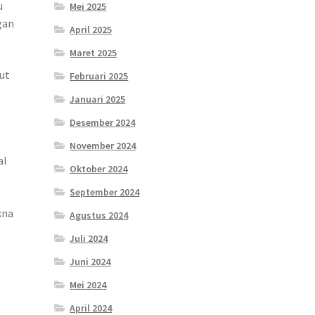
u
Mei 2025
gan
April 2025
Maret 2025
ut
Februari 2025
Januari 2025
Desember 2024
u
November 2024
al
Oktober 2024
September 2024
kna
Agustus 2024
Juli 2024
Juni 2024
Mei 2024
April 2024