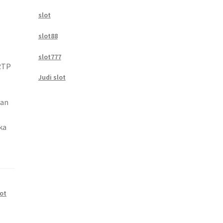
slot
slot88
slot777
RTP
Judi slot
man
ka
ot