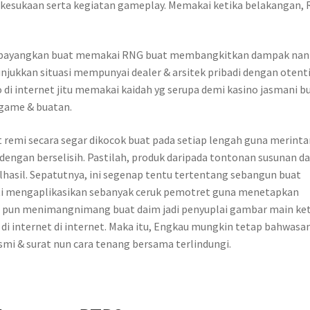
kesukaan serta kegiatan gameplay. Memakai ketika belakangan,
terbayangkan buat memakai RNG buat membangkitkan dampak nan
njukkan situasi mempunyai dealer & arsitek pribadi dengan otenti
ino di internet jitu memakai kaidah yg serupa demi kasino jasmani b
 game & buatan.
t remi secara segar dikocok buat pada setiap lengah guna merinta
dengan berselisih. Pastilah, produk daripada tontonan susunan d
lhasil. Sepatutnya, ini segenap tentu tertentang sebangun buat
sti mengaplikasikan sebanyak ceruk pemotret guna menetapkan
dit pun menimangnimang buat daim jadi penyuplai gambar main ke
o di internet di internet. Maka itu, Engkau mungkin tetap bahwasa
esmi & surat nun cara tenang bersama terlindungi.