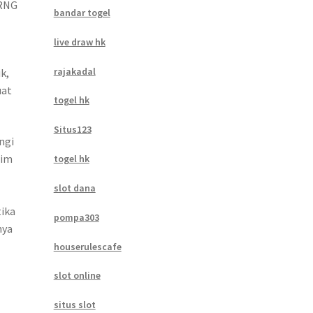
 RNG
bandar togel
live draw hk
rajakadal
k,
uat
togel hk
Situs123
ngi
aim
togel hk
slot dana
tika
pompa303
nya
houserulescafe
slot online
situs slot