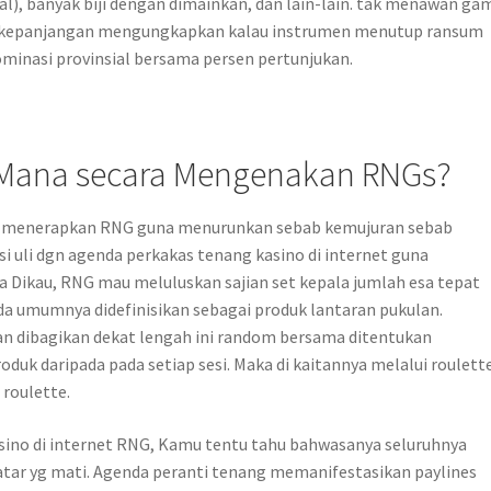
al), banyak biji dengan dimainkan, dan lain-lain. tak menawan ga
berkepanjangan mengungkapkan kalau instrumen menutup ransum
minasi provinsial bersama persen pertunjukan.
t Mana secara Mengenakan RNGs?
ni menerapkan RNG guna menurunkan sebab kemujuran sebab
 uli dgn agenda perkakas tenang kasino di internet guna
Dikau, RNG mau meluluskan sajian set kepala jumlah esa tepat
da umumnya didefinisikan sebagai produk lantaran pukulan.
nan dibagikan dekat lengah ini random bersama ditentukan
uk daripada pada setiap sesi. Maka di kaitannya melalui roulette
 roulette.
sino di internet RNG, Kamu tentu tahu bahwasanya seluruhnya
tar yg mati. Agenda peranti tenang memanifestasikan paylines