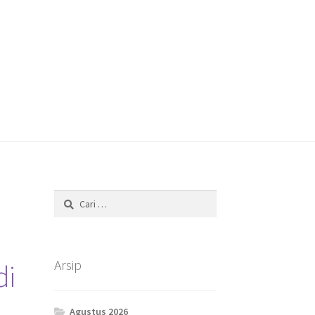
Cari
untuk:
Arsip
di
Agustus 2026