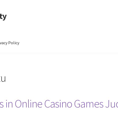
ty
vacy Policy
tu
 in Online Casino Games Ju