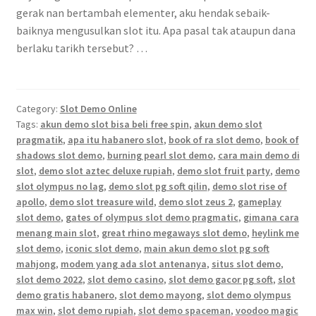
gerak nan bertambah elementer, aku hendak sebaik-
baiknya mengusulkan slot itu. Apa pasal tak ataupun dana
berlaku tarikh tersebut? …
Category:
Slot Demo Online
Tags:
akun demo slot bisa beli free spin
,
akun demo slot
pragmatik
,
apa itu habanero slot
,
book of ra slot demo
,
book of
shadows slot demo
,
burning pearl slot demo
,
cara main demo di
slot
,
demo slot aztec deluxe rupiah
,
demo slot fruit party
,
demo
slot olympus no lag
,
demo slot pg soft qilin
,
demo slot rise of
apollo
,
demo slot treasure wild
,
demo slot zeus 2
,
gameplay
slot demo
,
gates of olympus slot demo pragmatic
,
gimana cara
menang main slot
,
great rhino megaways slot demo
,
heylink me
slot demo
,
iconic slot demo
,
main akun demo slot pg soft
mahjong
,
modem yang ada slot antenanya
,
situs slot demo
,
slot demo 2022
,
slot demo casino
,
slot demo gacor pg soft
,
slot
demo gratis habanero
,
slot demo mayong
,
slot demo olympus
max win
,
slot demo rupiah
,
slot demo spaceman
,
voodoo magic