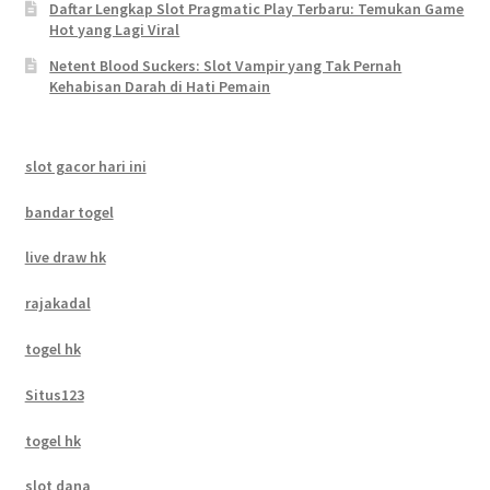
Daftar Lengkap Slot Pragmatic Play Terbaru: Temukan Game
Hot yang Lagi Viral
Netent Blood Suckers: Slot Vampir yang Tak Pernah
Kehabisan Darah di Hati Pemain
slot gacor hari ini
bandar togel
live draw hk
rajakadal
togel hk
Situs123
togel hk
slot dana