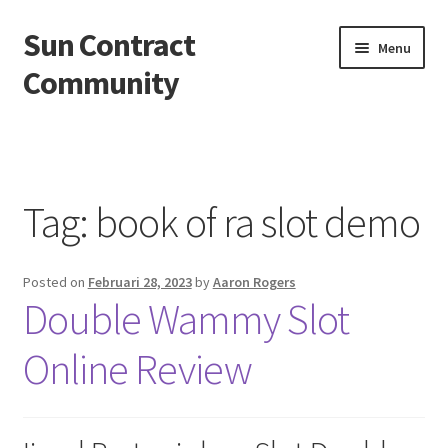
Sun Contract
Skip
Skip
Menu
to
to
Community
navigation
content
Beranda
About us
Tag:
book of ra slot demo
Contact us
Posted on
Februari 28, 2023
by
Aaron Rogers
Privacy Policy
Double Wammy Slot
Online Review