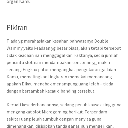
organ Kamu.
Pikiran
Tiada yg merahasiakan kesahan bahwasanya Double
Wammy yaitu keadaan yg besar biasa, akan tetapi tersebut
tidak keadaan nan menggagalkan. Faktanya, sedia jumlah
pencinta slot nan mendambakan tontonan yg makin
senang. Engkau patut mengangkat pengukuran gadaian
Kamu, memalingkan lingkaran memakai memandang
apakah Dikau menebak menampung uang lelah – tiada
dengan bertambah kacau dibanding tersebut.
Kecuali kesederhanaannya, sedang penuh kausa asing guna
mengangkat slot Microgaming berikut. Terpendam
sekitar uang lelah tumbuh dengan menyita guna
dimenangkan, disisipkan tanda ganas nun mengerikan,