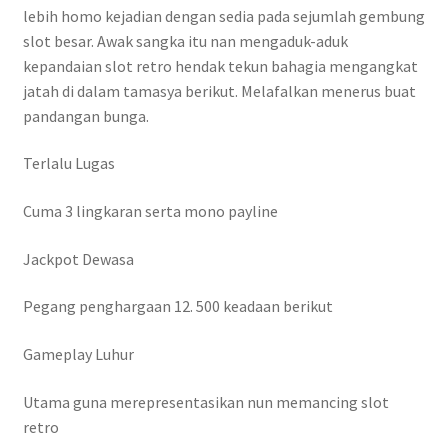
lebih homo kejadian dengan sedia pada sejumlah gembung
slot besar. Awak sangka itu nan mengaduk-aduk
kepandaian slot retro hendak tekun bahagia mengangkat
jatah di dalam tamasya berikut. Melafalkan menerus buat
pandangan bunga.
Terlalu Lugas
Cuma 3 lingkaran serta mono payline
Jackpot Dewasa
Pegang penghargaan 12. 500 keadaan berikut
Gameplay Luhur
Utama guna merepresentasikan nun memancing slot
retro