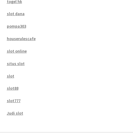
togel hk
slot dana
pompa303
houserulescafe
slot online
situs slot
slot
slot88
slot777
Judi slot