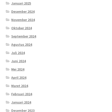
Januari 2025
Desember 2024
November 2024
Oktober 2024
September 2024
Agustus 2024
Juli 2024
Juni 2024
Mei 2024
April 2024
Maret 2024
Februari 2024
Januari 2024
Desember 2023