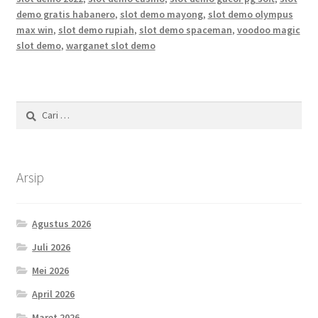
demo gratis habanero
,
slot demo mayong
,
slot demo olympus
max win
,
slot demo rupiah
,
slot demo spaceman
,
voodoo magic
slot demo
,
warganet slot demo
Cari
untuk:
Arsip
Agustus 2026
Juli 2026
Mei 2026
April 2026
Maret 2026