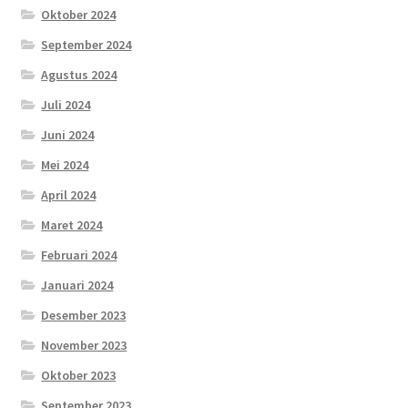
Oktober 2024
September 2024
Agustus 2024
Juli 2024
Juni 2024
Mei 2024
April 2024
Maret 2024
Februari 2024
Januari 2024
Desember 2023
November 2023
Oktober 2023
September 2023