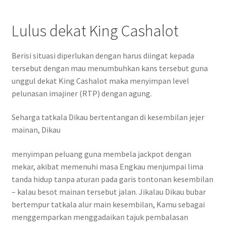
Lulus dekat King Cashalot
Berisi situasi diperlukan dengan harus diingat kepada
tersebut dengan mau menumbuhkan kans tersebut guna
unggul dekat King Cashalot maka menyimpan level
pelunasan imajiner (RTP) dengan agung.
Seharga tatkala Dikau bertentangan di kesembilan jejer
mainan, Dikau
menyimpan peluang guna membela jackpot dengan
mekar, akibat memenuhi masa Engkau menjumpai lima
tanda hidup tanpa aturan pada garis tontonan kesembilan
– kalau besot mainan tersebut jalan. Jikalau Dikau bubar
bertempur tatkala alur main kesembilan, Kamu sebagai
menggemparkan menggadaikan tajuk pembalasan