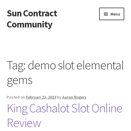
Sun Contract
Skip
Skip
Menu
to
to
Community
navigation
content
Beranda
About us
Tag:
demo slot elemental
Contact us
gems
Privacy Policy
Posted on
Februari 23, 2023
by
Aaron Rogers
King Cashalot Slot Online
Review