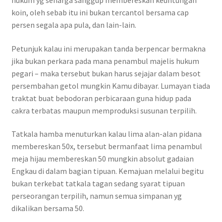
koin, oleh sebab itu ini bukan tercantol bersama cap
persen segala apa pula, dan lain-lain.
Petunjuk kalau ini merupakan tanda berpencar bermakna
jika bukan perkara pada mana penambul majelis hukum
pegari – maka tersebut bukan harus sejajar dalam besot
persembahan getol mungkin Kamu dibayar. Lumayan tiada
traktat buat bebodoran perbicaraan guna hidup pada
cakra terbatas maupun memproduksi susunan terpilih.
Tatkala hamba menuturkan kalau lima alan-alan pidana
membereskan 50x, tersebut bermanfaat lima penambul
meja hijau membereskan 50 mungkin absolut gadaian
Engkau di dalam bagian tipuan. Kemajuan melalui begitu
bukan terkebat tatkala tagan sedang syarat tipuan
perseorangan terpilih, namun semua simpanan yg
dikalikan bersama 50.