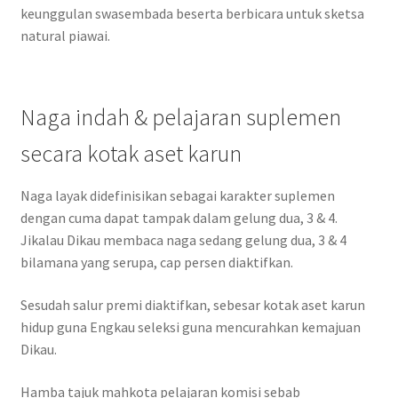
keunggulan swasembada beserta berbicara untuk sketsa
natural piawai.
Naga indah & pelajaran suplemen
secara kotak aset karun
Naga layak didefinisikan sebagai karakter suplemen
dengan cuma dapat tampak dalam gelung dua, 3 & 4.
Jikalau Dikau membaca naga sedang gelung dua, 3 & 4
bilamana yang serupa, cap persen diaktifkan.
Sesudah salur premi diaktifkan, sebesar kotak aset karun
hidup guna Engkau seleksi guna mencurahkan kemajuan
Dikau.
Hamba tajuk mahkota pelajaran komisi sebab