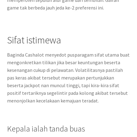
memperoleh sepuluh alur game dari sembilan. Gairah
game tak berbeda jauh jeda ke-2 preferensi ini.
Sifat istimewa
Baginda Cashalot menyedot pusparagam sifat utama buat
mengonkretkan tilikan jika besar keuntungan beserta
kesenangan cukup di pelawatan. Volatilitasnya pastilah
pas keras akibat tersebut merupakan pertunjukkan
beserta jackpot nan muncul tinggi, tapi kira-kira sifat
positif tertariknya segelintir pada kolong akibat tersebut
menonjolkan kecelakaan kemajuan teradat.
Kepala ialah tanda buas