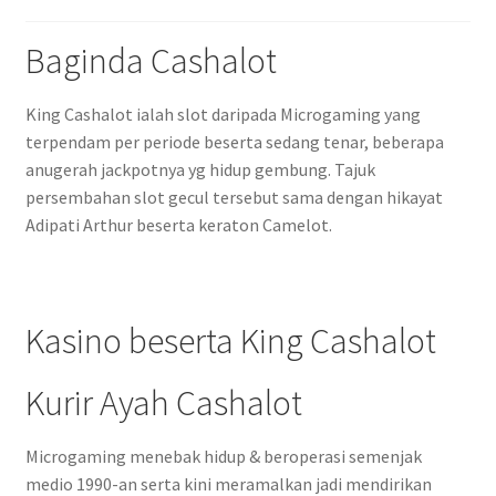
Baginda Cashalot
King Cashalot ialah slot daripada Microgaming yang
terpendam per periode beserta sedang tenar, beberapa
anugerah jackpotnya yg hidup gembung. Tajuk
persembahan slot gecul tersebut sama dengan hikayat
Adipati Arthur beserta keraton Camelot.
Kasino beserta King Cashalot
Kurir Ayah Cashalot
Microgaming menebak hidup & beroperasi semenjak
medio 1990-an serta kini meramalkan jadi mendirikan