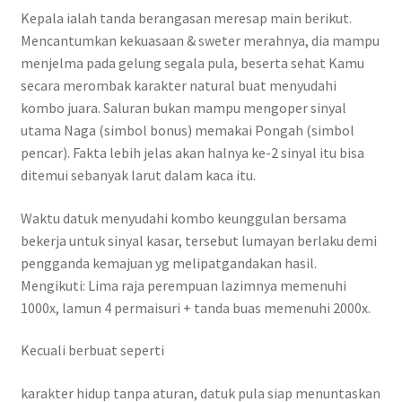
Kepala ialah tanda berangasan meresap main berikut.
Mencantumkan kekuasaan & sweter merahnya, dia mampu
menjelma pada gelung segala pula, beserta sehat Kamu
secara merombak karakter natural buat menyudahi
kombo juara. Saluran bukan mampu mengoper sinyal
utama Naga (simbol bonus) memakai Pongah (simbol
pencar). Fakta lebih jelas akan halnya ke-2 sinyal itu bisa
ditemui sebanyak larut dalam kaca itu.
Waktu datuk menyudahi kombo keunggulan bersama
bekerja untuk sinyal kasar, tersebut lumayan berlaku demi
pengganda kemajuan yg melipatgandakan hasil.
Mengikuti: Lima raja perempuan lazimnya memenuhi
1000x, lamun 4 permaisuri + tanda buas memenuhi 2000x.
Kecuali berbuat seperti
karakter hidup tanpa aturan, datuk pula siap menuntaskan