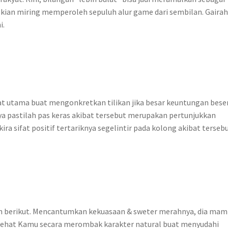
es kian miring memperoleh sepuluh alur game dari sembilan. Gaira
i.
t utama buat mengonkretkan tilikan jika besar keuntungan bese
ya pastilah pas keras akibat tersebut merupakan pertunjukkan
kira sifat positif tertariknya segelintir pada kolong akibat terseb
n berikut. Mencantumkan kekuasaan & sweter merahnya, dia ma
 sehat Kamu secara merombak karakter natural buat menyudahi