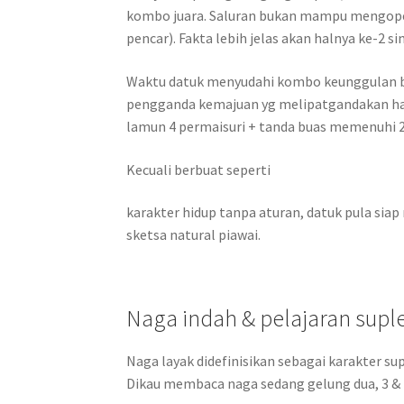
kombo juara. Saluran bukan mampu mengope
pencar). Fakta lebih jelas akan halnya ke-2 si
Waktu datuk menyudahi kombo keunggulan be
pengganda kemajuan yg melipatgandakan has
lamun 4 permaisuri + tanda buas memenuhi 2
Kecuali berbuat seperti
karakter hidup tanpa aturan, datuk pula si
sketsa natural piawai.
Naga indah & pelajaran supl
Naga layak didefinisikan sebagai karakter s
Dikau membaca naga sedang gelung dua, 3 & 4