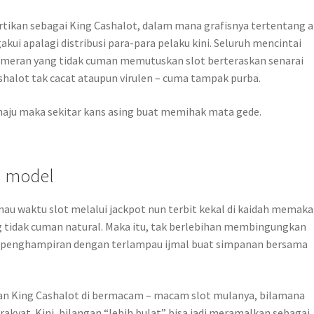
rtikan sebagai King Cashalot, dalam mana grafisnya tertentang a
i apalagi distribusi para-para pelaku kini. Seluruh mencintai
 pemeran yang tidak cuman memutuskan slot berteraskan senarai
halot tak cacat ataupun virulen – cuma tampak purba.
aju maka sekitar kans asing buat memihak mata gede.
 model
au waktu slot melalui jackpot nun terbit kekal di kaidah memaka
tidak cuman natural. Maka itu, tak berlebihan membingungkan
di penghampiran dengan terlampau ijmal buat simpanan bersama
 King Cashalot di bermacam – macam slot mulanya, bilamana
akyat. Kini, bilangan “lebih bulat” bisa jadi meramalkan sebagai