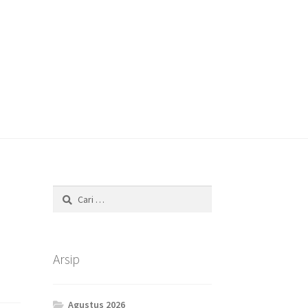
Cari
untuk:
Arsip
Agustus 2026