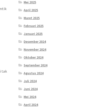
Mei 2025
ntik
April 2025
Maret 2025
Februari 2025
Januari 2025
Desember 2024
November 2024
Oktober 2024
September 2024
i tak
Agustus 2024
Juli 2024
Juni 2024
Mei 2024
April 2024