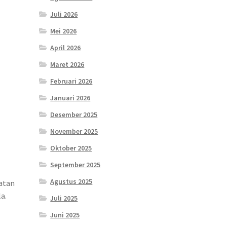
Juli 2026
Mei 2026
April 2026
Maret 2026
Februari 2026
Januari 2026
Desember 2025
November 2025
Oktober 2025
September 2025
Agustus 2025
atan
a.
Juli 2025
Juni 2025