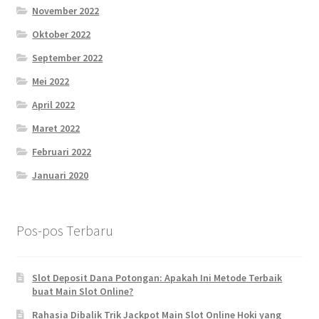
November 2022
Oktober 2022
September 2022
Mei 2022
April 2022
Maret 2022
Februari 2022
Januari 2020
Pos-pos Terbaru
Slot Deposit Dana Potongan: Apakah Ini Metode Terbaik
buat Main Slot Online?
Rahasia Dibalik Trik Jackpot Main Slot Online Hoki yang