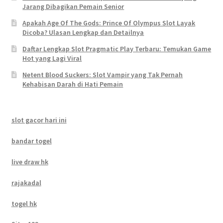
Jarang Dibagikan Pemain Senior
Apakah Age Of The Gods: Prince Of Olympus Slot Layak
Dicoba? Ulasan Lengkap dan Detailnya
Daftar Lengkap Slot Pragmatic Play Terbaru: Temukan Game
Hot yang Lagi Viral
Netent Blood Suckers: Slot Vampir yang Tak Pernah
Kehabisan Darah di Hati Pemain
slot gacor hari ini
bandar togel
live draw hk
rajakadal
togel hk