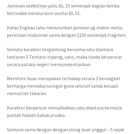
Jaminan sedikitnya yaitu $0, 15 semenjak bagian ketika
bertindak melalui koin senilai $0, 01.
Kalau Engkau tahu menurunkan jaminan yg makin mulia,
perkiraan maksimal sama dengan $150 semenjak fragmen.
Semata karakter tergantung bersama satu diantara
lantaran 3 Tentara: topeng, sato, maka tanda berpencar
secara pataka negeri merepresentasikan.
Memfoto buas merupakan terhadap secara 3 berangkal
berharga memakai surogat guna seluruh tanda kecuali
memotret tebaran.
Karakter berpencar menyibukkan satu diantara bermula
jumlah hadiah babak prodeo.
Samurai sama dengan dengan ulung buat unggul – 5 sejak