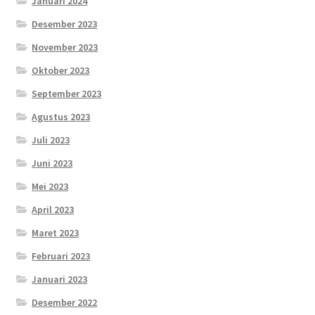
Januari 2024
Desember 2023
November 2023
Oktober 2023
September 2023
Agustus 2023
Juli 2023
Juni 2023
Mei 2023
April 2023
Maret 2023
Februari 2023
Januari 2023
Desember 2022