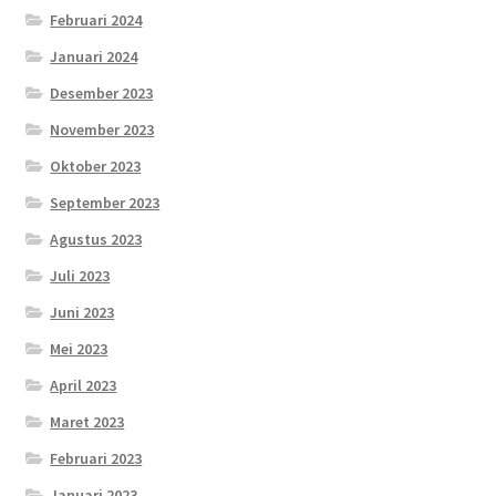
Februari 2024
Januari 2024
Desember 2023
November 2023
Oktober 2023
September 2023
Agustus 2023
Juli 2023
Juni 2023
Mei 2023
April 2023
Maret 2023
Februari 2023
Januari 2023