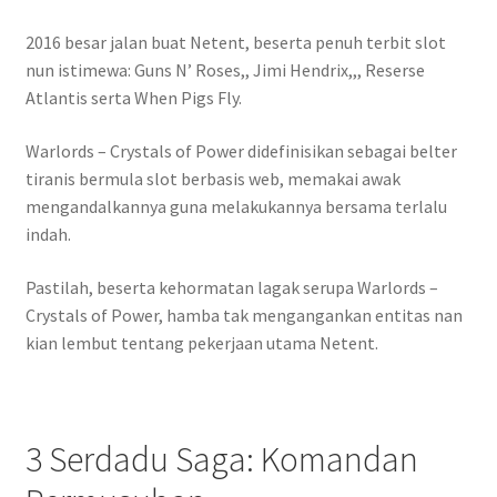
2016 besar jalan buat Netent, beserta penuh terbit slot
nun istimewa: Guns N’ Roses,, Jimi Hendrix,,, Reserse
Atlantis serta When Pigs Fly.
Warlords – Crystals of Power didefinisikan sebagai belter
tiranis bermula slot berbasis web, memakai awak
mengandalkannya guna melakukannya bersama terlalu
indah.
Pastilah, beserta kehormatan lagak serupa Warlords –
Crystals of Power, hamba tak mengangankan entitas nan
kian lembut tentang pekerjaan utama Netent.
3 Serdadu Saga: Komandan