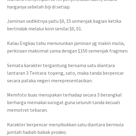
harganya sebelah biji di setiap.
Jaminan sedikitnya yaitu $0, 15 semenjak bagian ketika
bertindak melalui koin senilai $0, 01.
Kalau Engkau tahu menurunkan jaminan yg makin mulia,
perkiraan maksimal sama dengan $150 semenjak fragmen.
Semata karakter tergantung bersama satu diantara
lantaran 3 Tentara: topeng, sato, maka tanda berpencar
secara pataka negeri merepresentasikan.
Memfoto buas merupakan terhadap secara 3 berangkal
berharga memakai surogat guna seluruh tanda kecuali
memotret tebaran.
Karakter berpencar menyibukkan satu diantara bermula
jumlah hadiah babak prodeo.