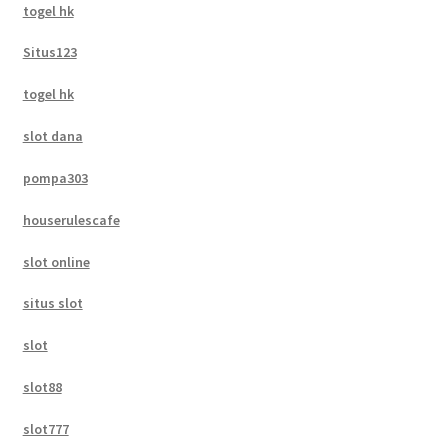
togel hk
Situs123
togel hk
slot dana
pompa303
houserulescafe
slot online
situs slot
slot
slot88
slot777