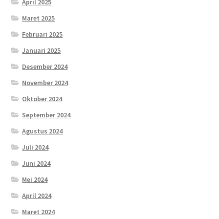
April 2025
Maret 2025
Februari 2025
Januari 2025
Desember 2024
November 2024
Oktober 2024
September 2024
Agustus 2024
Juli 2024
Juni 2024
Mei 2024
April 2024
Maret 2024