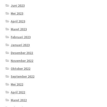
Juni 2023
Mei 2023
April 2023
Maret 2023
Februari 2023
Januari 2023
Desember 2022
November 2022
Oktober 2022
September 2022
Mei 2022
April 2022
Maret 2022