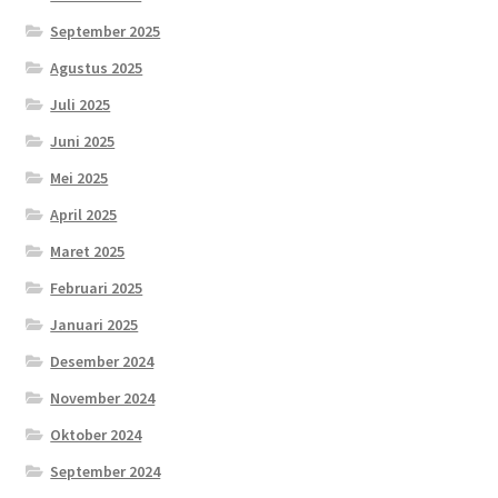
September 2025
Agustus 2025
Juli 2025
Juni 2025
Mei 2025
April 2025
Maret 2025
Februari 2025
Januari 2025
Desember 2024
November 2024
Oktober 2024
September 2024