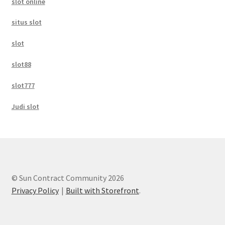
slot online
situs slot
slot
slot88
slot777
Judi slot
© Sun Contract Community 2026
Privacy Policy
Built with Storefront
.