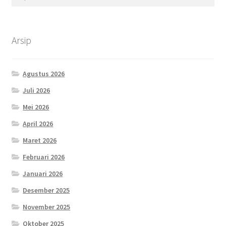
untuk:
Arsip
Agustus 2026
Juli 2026
Mei 2026
April 2026
Maret 2026
Februari 2026
Januari 2026
Desember 2025
November 2025
Oktober 2025