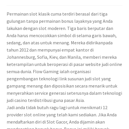
Permainan slot klasik cuma terdiri berasal dari tiga
gulungan tanpa permainan bonus layaknya yang Anda
lakukan dengan slot moderen. Tiga baris berputar dan
Anda harus mencocokkan simbol di selama garis bawah,
sedang, dan atas untuk menang. Mereka didirikanpada
tahun 2012 dan mempunyai empat kantor di
Johannesburg, Sofia, Kiev, dan Manila, memberi mereka
keterampilan untuk beroperasi di pasar website judi online
semua dunia. Flow Gaming ialah organisasi
pengembangan teknologi link susunan judi slot yang
gampang menang dan diposisikan secara menarik untuk
menyerahkan service generasi seterusnya dalam teknologi
judi casino terdistribusi guna pasar Asia.
Jadi anda tidak butuh ragu lagi untuk menikmati 12
provider slot online yang telah kami sediakan. Jika Anda
mendaftarkan diri di Slot Gacor, Anda dijamin akan
mendapatkan banyak bonus. Bonus ini miliki banyak