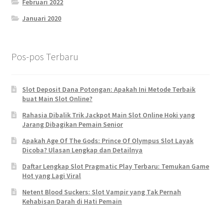
Februari 2022
Januari 2020
Pos-pos Terbaru
Slot Deposit Dana Potongan: Apakah Ini Metode Terbaik
buat Main Slot Online?
Rahasia Dibalik Trik Jackpot Main Slot Online Hoki yang
Jarang Dibagikan Pemain Senior
Apakah Age Of The Gods: Prince Of Olympus Slot Layak
Dicoba? Ulasan Lengkap dan Detailnya
Daftar Lengkap Slot Pragmatic Play Terbaru: Temukan Game
Hot yang Lagi Viral
Netent Blood Suckers: Slot Vampir yang Tak Pernah
Kehabisan Darah di Hati Pemain