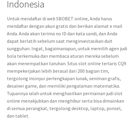
Indonesia
Untuk mendaftar di web SBOBET online, Anda harus
mendaftar dengan akun gratis dan berikan alamat e mail
Anda. Anda akan terima no ID dan kata sandi, dan Anda
dapat berlatih sebelum saat menginvestasikan duit
sungguhan. Ingat, bagaimanapun, untuk memilih agen judi
bola terkemuka dan membaca aturan mereka sebelum
akan menempatkan taruhan. Situs slot online terlaris CQ9
mempekerjakan lebih berasal dari 200 bagian tim,
tergolong insinyur perlengkapan lunak, seniman grafis,
desainer game, dan memiliki pengalaman matematika.
Tujuannya ialah untuk menghasilkan permainan judi slot
online menakjubkan dan menghibur serta bisa dimainkan
di semua perangkat, tergolong desktop, laptop, ponsel,
dan tablet.