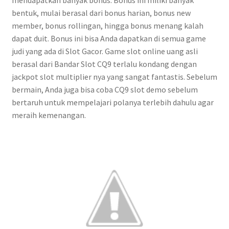
bentuk, mulai berasal dari bonus harian, bonus new
member, bonus rollingan, hingga bonus menang kalah
dapat duit. Bonus ini bisa Anda dapatkan di semua game
judi yang ada di Slot Gacor. Game slot online uang asli
berasal dari Bandar Slot CQ9 terlalu kondang dengan
jackpot slot multiplier nya yang sangat fantastis. Sebelum
bermain, Anda juga bisa coba CQ9 slot demo sebelum
bertaruh untuk mempelajari polanya terlebih dahulu agar
meraih kemenangan.