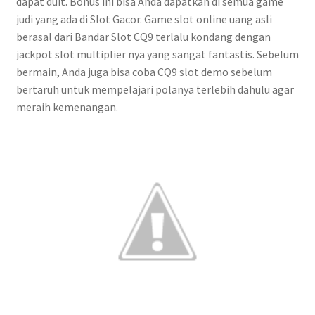
dapat duit. Bonus ini bisa Anda dapatkan di semua game
judi yang ada di Slot Gacor. Game slot online uang asli
berasal dari Bandar Slot CQ9 terlalu kondang dengan
jackpot slot multiplier nya yang sangat fantastis. Sebelum
bermain, Anda juga bisa coba CQ9 slot demo sebelum
bertaruh untuk mempelajari polanya terlebih dahulu agar
meraih kemenangan.