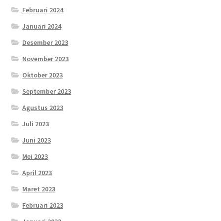
Februari 2024
Januari 2024
Desember 2023
November 2023
Oktober 2023
September 2023
Agustus 2023
Juli 2023
Juni 2023
Mei 2023
April 2023
Maret 2023
Februari 2023