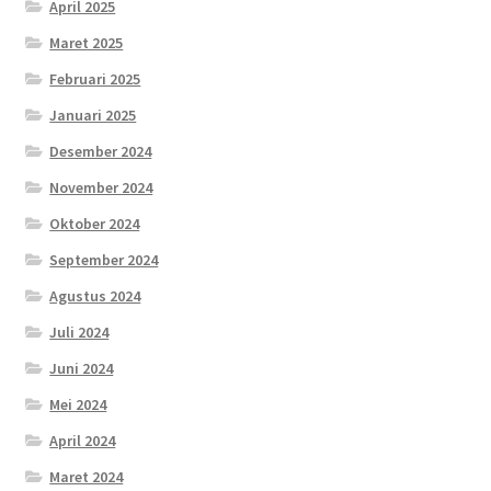
April 2025
Maret 2025
Februari 2025
Januari 2025
Desember 2024
November 2024
Oktober 2024
September 2024
Agustus 2024
Juli 2024
Juni 2024
Mei 2024
April 2024
Maret 2024