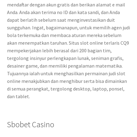
mendaftar dengan akun gratis dan berikan alamat e mail
Anda. Anda akan terima no ID dan kata sandi, dan Anda
dapat berlatih sebelum saat menginvestasikan duit
sungguhan. Ingat, bagaimanapun, untuk memilih agen judi
bola terkemuka dan membaca aturan mereka sebelum
akan menempatkan taruhan. Situs slot online terlaris CQ9
mempekerjakan lebih berasal dari 200 bagian tim,
tergolong insinyur perlengkapan lunak, seniman grafis,
desainer game, dan memiliki pengalaman matematika.
Tujuannya ialah untuk menghasilkan permainan judi slot
online menakjubkan dan menghibur serta bisa dimainkan
di semua perangkat, tergolong desktop, laptop, ponsel,
dan tablet.
Sbobet Casino