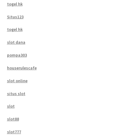
togel hk
Situs123
togel hk
slot dana
pompa303
houserulescafe
slot online
situs slot
slot
slot88
slot777