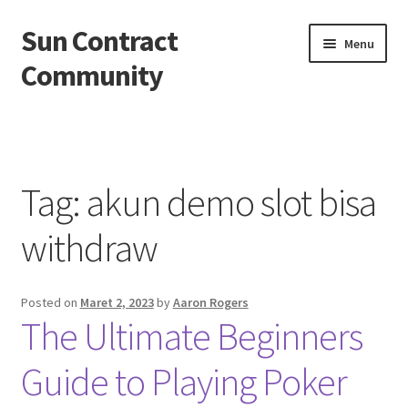
Sun Contract
Skip
Skip
Menu
to
to
Community
navigation
content
Beranda
About us
Tag:
akun demo slot bisa
Contact us
withdraw
Privacy Policy
Posted on
Maret 2, 2023
by
Aaron Rogers
The Ultimate Beginners
Guide to Playing Poker