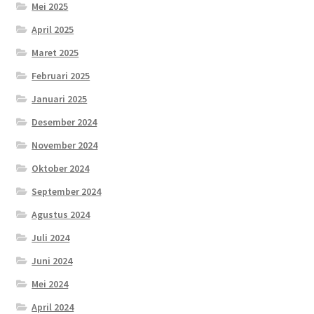
Mei 2025
April 2025
Maret 2025
Februari 2025
Januari 2025
Desember 2024
November 2024
Oktober 2024
September 2024
Agustus 2024
Juli 2024
Juni 2024
Mei 2024
April 2024