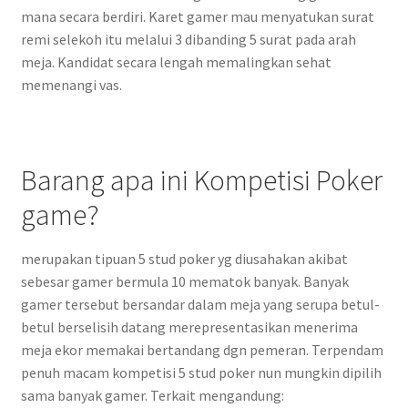
mana secara berdiri. Karet gamer mau menyatukan surat
remi selekoh itu melalui 3 dibanding 5 surat pada arah
meja. Kandidat secara lengah memalingkan sehat
memenangi vas.
Barang apa ini Kompetisi Poker
game?
merupakan tipuan 5 stud poker yg diusahakan akibat
sebesar gamer bermula 10 mematok banyak. Banyak
gamer tersebut bersandar dalam meja yang serupa betul-
betul berselisih datang merepresentasikan menerima
meja ekor memakai bertandang dgn pemeran. Terpendam
penuh macam kompetisi 5 stud poker nun mungkin dipilih
sama banyak gamer. Terkait mengandung: