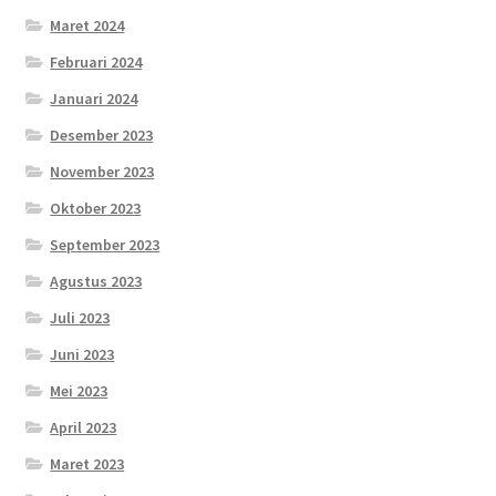
Maret 2024
Februari 2024
Januari 2024
Desember 2023
November 2023
Oktober 2023
September 2023
Agustus 2023
Juli 2023
Juni 2023
Mei 2023
April 2023
Maret 2023