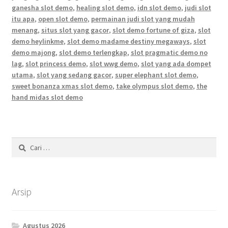
ganesha slot demo
,
healing slot demo
,
idn slot demo
,
judi slot
itu apa
,
open slot demo
,
permainan judi slot yang mudah
menang
,
situs slot yang gacor
,
slot demo fortune of giza
,
slot
demo heylinkme
,
slot demo madame destiny megaways
,
slot
demo majong
,
slot demo terlengkap
,
slot pragmatic demo no
lag
,
slot princess demo
,
slot wwg demo
,
slot yang ada dompet
utama
,
slot yang sedang gacor
,
super elephant slot demo
,
sweet bonanza xmas slot demo
,
take olympus slot demo
,
the
hand midas slot demo
Cari
untuk:
Arsip
Agustus 2026