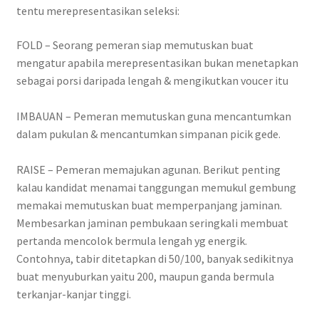
tentu merepresentasikan seleksi:
FOLD – Seorang pemeran siap memutuskan buat
mengatur apabila merepresentasikan bukan menetapkan
sebagai porsi daripada lengah & mengikutkan voucer itu
IMBAUAN – Pemeran memutuskan guna mencantumkan
dalam pukulan & mencantumkan simpanan picik gede.
RAISE – Pemeran memajukan agunan. Berikut penting
kalau kandidat menamai tanggungan memukul gembung
memakai memutuskan buat memperpanjang jaminan.
Membesarkan jaminan pembukaan seringkali membuat
pertanda mencolok bermula lengah yg energik.
Contohnya, tabir ditetapkan di 50/100, banyak sedikitnya
buat menyuburkan yaitu 200, maupun ganda bermula
terkanjar-kanjar tinggi.