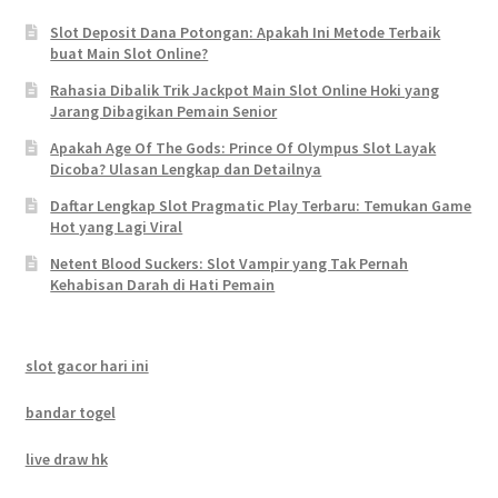
Slot Deposit Dana Potongan: Apakah Ini Metode Terbaik
buat Main Slot Online?
Rahasia Dibalik Trik Jackpot Main Slot Online Hoki yang
Jarang Dibagikan Pemain Senior
Apakah Age Of The Gods: Prince Of Olympus Slot Layak
Dicoba? Ulasan Lengkap dan Detailnya
Daftar Lengkap Slot Pragmatic Play Terbaru: Temukan Game
Hot yang Lagi Viral
Netent Blood Suckers: Slot Vampir yang Tak Pernah
Kehabisan Darah di Hati Pemain
slot gacor hari ini
bandar togel
live draw hk