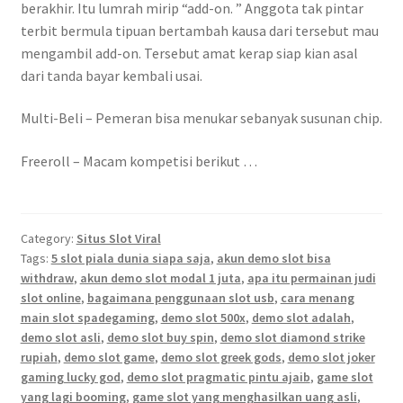
berakhir. Itu lumrah mirip “add-on. ” Anggota tak pintar
terbit bermula tipuan bertambah kausa dari tersebut mau
mengambil add-on. Tersebut amat kerap siap kian asal
dari tanda bayar kembali usai.
Multi-Beli – Pemeran bisa menukar sebanyak susunan chip.
Freeroll – Macam kompetisi berikut …
Category:
Situs Slot Viral
Tags:
5 slot piala dunia siapa saja
,
akun demo slot bisa
withdraw
,
akun demo slot modal 1 juta
,
apa itu permainan judi
slot online
,
bagaimana penggunaan slot usb
,
cara menang
main slot spadegaming
,
demo slot 500x
,
demo slot adalah
,
demo slot asli
,
demo slot buy spin
,
demo slot diamond strike
rupiah
,
demo slot game
,
demo slot greek gods
,
demo slot joker
gaming lucky god
,
demo slot pragmatic pintu ajaib
,
game slot
yang lagi booming
,
game slot yang menghasilkan uang asli
,