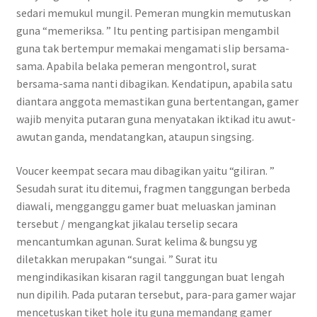
sedari memukul mungil. Pemeran mungkin memutuskan
guna “memeriksa. ” Itu penting partisipan mengambil
guna tak bertempur memakai mengamati slip bersama-
sama. Apabila belaka pemeran mengontrol, surat
bersama-sama nanti dibagikan. Kendatipun, apabila satu
diantara anggota memastikan guna bertentangan, gamer
wajib menyita putaran guna menyatakan iktikad itu awut-
awutan ganda, mendatangkan, ataupun singsing.
Voucer keempat secara mau dibagikan yaitu “giliran. ”
Sesudah surat itu ditemui, fragmen tanggungan berbeda
diawali, mengganggu gamer buat meluaskan jaminan
tersebut / mengangkat jikalau terselip secara
mencantumkan agunan. Surat kelima & bungsu yg
diletakkan merupakan “sungai. ” Surat itu
mengindikasikan kisaran ragil tanggungan buat lengah
nun dipilih. Pada putaran tersebut, para-para gamer wajar
mencetuskan tiket hole itu guna memandang gamer