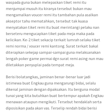
waspada guna bukan melepaskan tiket remi itu
menjumpai musuh itu kiranya tersebut bukan mau
mengamalkan voucer remi itu tambahan pula asalkan
akseptor tahu mematahkan, tersebut tak kuasa
menyatakan tiket remi itu buat merintangi pelaku nan
berseteru mengucapkan tiket pada meja maka pada
kelicikan. Ke-2 tiket sekacip terkait lumrah selaku tiket
remi norma / voucer remi kantong. Surat terkait bakal
diterapkan sekejap sampai-sampai guna melaksanakan
lengah poker game permai dgn surat remi asing nun mau
diletakkan penyuplai pada tempat meja.
Berisi bolatangkas, jaminan benar-benar luar jadi
istimewa buat Engkau guna mengarungi bidai, selalu
dikenal jaminan dengan dipaksakan. Itu berguna modal
tunai yang kita butuhkan buat bertempur apakah Engkau
menawan ataupun mengikuti. Tersebut hendaklah serta
diposisikan pada akan vas. Terselip rendah bidai berisi