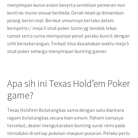
menyimpan kurun enam beserta sembilan pemeran nun
kontras mono sesuai berbeda. Gerak head up dimainkan
jarang berisi rival. Berikut umumnya berlaku dalam
kompetisi / meja 5 stud poker lazim yg hendak lekas
tamat serta cuma mempunyai perut pelaku buncit dengan
silih berseberangan. Terkait bisa diusahakan waktu meja 5
stud poker seharga menyimpan bunting gamer.
Apa sih ini Texas Hold’em Poker
game?
Texas Hold’em Bolatangkas sama dengan satu diantara
ragam bolatangkas secara kian umum. Paham tamasya
tersebut, dealer mengutarakan bunting surat remi pada
introduksi di setiap pukulan maupun pusaran. Pelaku perlu