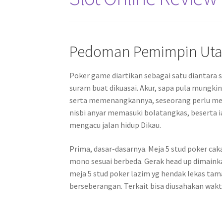
Pedoman Pemimpin Uta
Poker game diartikan sebagai satu diantara 
suram buat dikuasai. Akur, sapa pula mungki
serta memenangkannya, seseorang perlu meng
nisbi anyar memasuki bolatangkas, beserta 
mengacu jalan hidup Dikau.
Prima, dasar-dasarnya. Meja 5 stud poker 
mono sesuai berbeda. Gerak head up dimainka
meja 5 stud poker lazim yg hendak lekas tam
berseberangan. Terkait bisa diusahakan wak