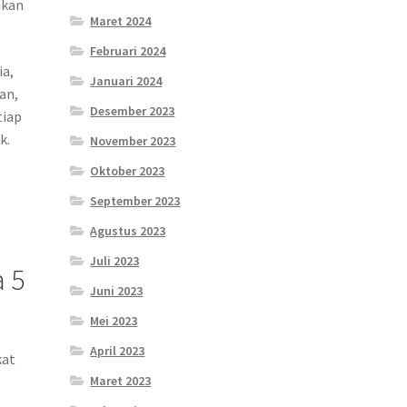
ikan
Maret 2024
Februari 2024
ia,
Januari 2024
an,
Desember 2023
tiap
k.
November 2023
Oktober 2023
September 2023
Agustus 2023
Juli 2023
a 5
Juni 2023
Mei 2023
April 2023
kat
Maret 2023