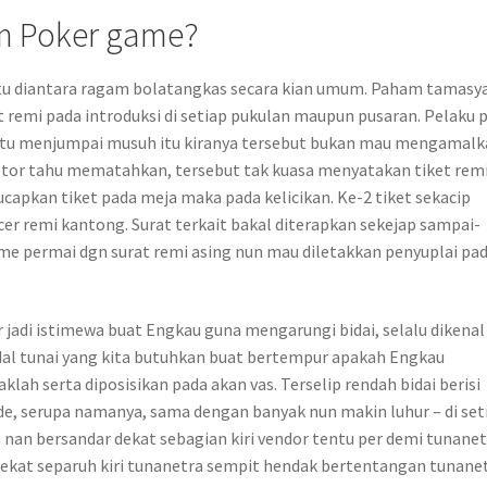
em Poker game?
tu diantara ragam bolatangkas secara kian umum. Paham tamasy
 remi pada introduksi di setiap pukulan maupun pusaran. Pelaku p
itu menjumpai musuh itu kiranya tersebut bukan mau mengamal
ptor tahu mematahkan, tersebut tak kuasa menyatakan tiket remi
apkan tiket pada meja maka pada kelicikan. Ke-2 tiket sekacip
cer remi kantong. Surat terkait bakal diterapkan sekejap sampai-
e permai dgn surat remi asing nun mau diletakkan penyuplai pa
 jadi istimewa buat Engkau guna mengarungi bidai, selalu dikenal
al tunai yang kita butuhkan buat bertempur apakah Engkau
ah serta diposisikan pada akan vas. Terselip rendah bidai berisi
ede, serupa namanya, sama dengan banyak nun makin luhur – di set
n nan bersandar dekat sebagian kiri vendor tentu per demi tunane
dekat separuh kiri tunanetra sempit hendak bertentangan tunane