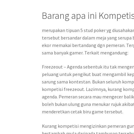
Barang apa ini Kompeti
merupakan tipuan 5 stud poker yg diusahak
tersebut bersandar dalam meja yang serupa 
ekor memakai bertandang dgn pemeran. Ter
sama banyak gamer. Terkait mengandung:
Freezeout – Agenda sebentuk itu tak meng
peluang untuk pengikut buat mengambil kepa
sarung sama kontestan. Bukan seluruh kom
kompetisi freezeout. Lazimnya, kurang kom
agenda. Pemeran secara mau mengecer balik
boleh bukan ulung guna menukar rujuk akibat
menderetkan cetak biru game tersebut.
Kurang kompetisi mengizinkan pemeran gun
bertambah mula daripada tambunan tersebut k