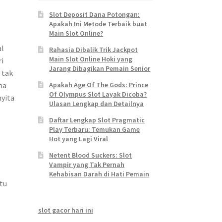
Slot Deposit Dana Potongan:
Apakah Ini Metode Terbaik buat
Main Slot Online?
al
Rahasia Dibalik Trik Jackpot
Main Slot Online Hoki yang
i
Jarang Dibagikan Pemain Senior
 tak
Apakah Age Of The Gods: Prince
ma
Of Olympus Slot Layak Dicoba?
yita
Ulasan Lengkap dan Detailnya
Daftar Lengkap Slot Pragmatic
Play Terbaru: Temukan Game
Hot yang Lagi Viral
Netent Blood Suckers: Slot
Vampir yang Tak Pernah
Kehabisan Darah di Hati Pemain
tu
slot gacor hari ini