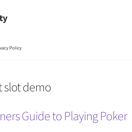
ty
vacy Policy
t slot demo
ners Guide to Playing Poker