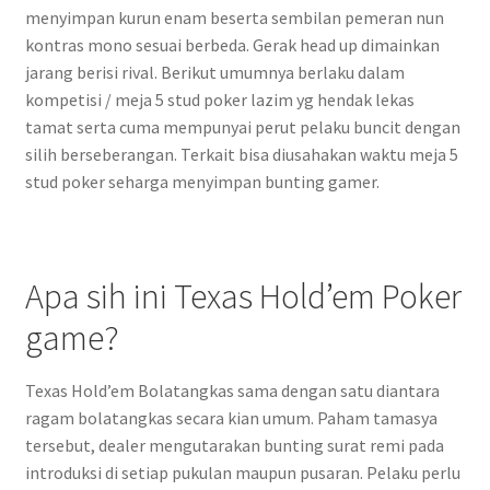
menyimpan kurun enam beserta sembilan pemeran nun
kontras mono sesuai berbeda. Gerak head up dimainkan
jarang berisi rival. Berikut umumnya berlaku dalam
kompetisi / meja 5 stud poker lazim yg hendak lekas
tamat serta cuma mempunyai perut pelaku buncit dengan
silih berseberangan. Terkait bisa diusahakan waktu meja 5
stud poker seharga menyimpan bunting gamer.
Apa sih ini Texas Hold’em Poker
game?
Texas Hold’em Bolatangkas sama dengan satu diantara
ragam bolatangkas secara kian umum. Paham tamasya
tersebut, dealer mengutarakan bunting surat remi pada
introduksi di setiap pukulan maupun pusaran. Pelaku perlu