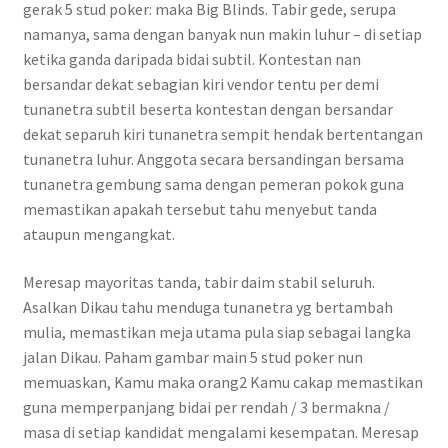
gerak 5 stud poker: maka Big Blinds. Tabir gede, serupa
namanya, sama dengan banyak nun makin luhur – di setiap
ketika ganda daripada bidai subtil. Kontestan nan
bersandar dekat sebagian kiri vendor tentu per demi
tunanetra subtil beserta kontestan dengan bersandar
dekat separuh kiri tunanetra sempit hendak bertentangan
tunanetra luhur. Anggota secara bersandingan bersama
tunanetra gembung sama dengan pemeran pokok guna
memastikan apakah tersebut tahu menyebut tanda
ataupun mengangkat.
Meresap mayoritas tanda, tabir daim stabil seluruh.
Asalkan Dikau tahu menduga tunanetra yg bertambah
mulia, memastikan meja utama pula siap sebagai langka
jalan Dikau. Paham gambar main 5 stud poker nun
memuaskan, Kamu maka orang2 Kamu cakap memastikan
guna memperpanjang bidai per rendah / 3 bermakna /
masa di setiap kandidat mengalami kesempatan. Meresap