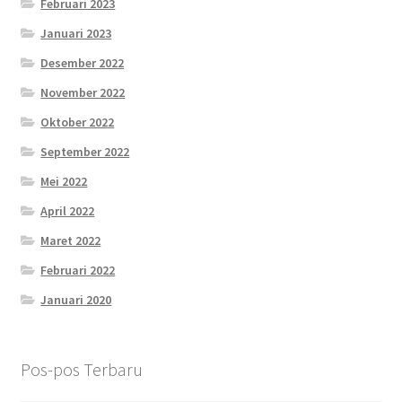
Februari 2023
Januari 2023
Desember 2022
November 2022
Oktober 2022
September 2022
Mei 2022
April 2022
Maret 2022
Februari 2022
Januari 2020
Pos-pos Terbaru