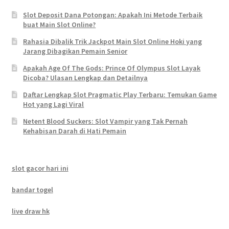
Slot Deposit Dana Potongan: Apakah Ini Metode Terbaik
buat Main Slot Online?
Rahasia Dibalik Trik Jackpot Main Slot Online Hoki yang
Jarang Dibagikan Pemain Senior
Apakah Age Of The Gods: Prince Of Olympus Slot Layak
Dicoba? Ulasan Lengkap dan Detailnya
Daftar Lengkap Slot Pragmatic Play Terbaru: Temukan Game
Hot yang Lagi Viral
Netent Blood Suckers: Slot Vampir yang Tak Pernah
Kehabisan Darah di Hati Pemain
slot gacor hari ini
bandar togel
live draw hk