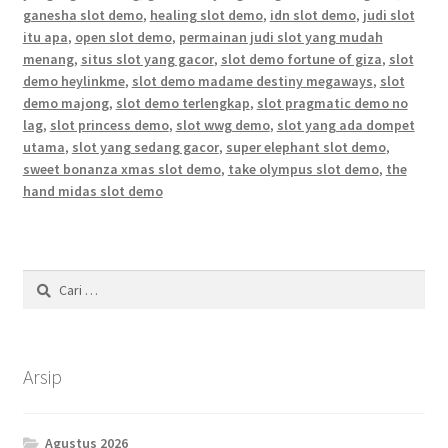
ganesha slot demo
,
healing slot demo
,
idn slot demo
,
judi slot
itu apa
,
open slot demo
,
permainan judi slot yang mudah
menang
,
situs slot yang gacor
,
slot demo fortune of giza
,
slot
demo heylinkme
,
slot demo madame destiny megaways
,
slot
demo majong
,
slot demo terlengkap
,
slot pragmatic demo no
lag
,
slot princess demo
,
slot wwg demo
,
slot yang ada dompet
utama
,
slot yang sedang gacor
,
super elephant slot demo
,
sweet bonanza xmas slot demo
,
take olympus slot demo
,
the
hand midas slot demo
Cari
untuk:
Arsip
Agustus 2026