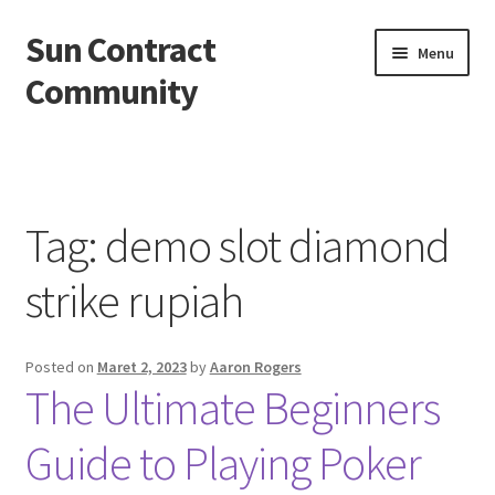
Sun Contract
Skip
Skip
Menu
to
to
Community
navigation
content
Beranda
About us
Tag:
demo slot diamond
Contact us
strike rupiah
Privacy Policy
Posted on
Maret 2, 2023
by
Aaron Rogers
The Ultimate Beginners
Guide to Playing Poker