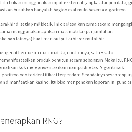
t itu bukan menggunakan input eksternal (angka ataupun data) 
sikan butuhkan hanyalah bagian asal mula beserta algoritma.
khir di setiap milidetik. Ini diselesaikan cuma secara mengang
bersama menggunakan aplikasi matematika (penjumlahan,
a nan lainnya) buat men output arbitrer mutakhir.
 mengenai bermukim matematika, contohnya, satu + satu
 memanifestasikan produk penutup secara sebangun. Maka itu, RN
rjemahkan kok merepresentasikan mampu diretas. Algoritma &
algoritma nan teridentifikasi terpendam. Seandainya seseorang i
n dimanfaatkan kasino, itu bisa mengenakan laporan ini guna ar
 Menerapkan RNG?