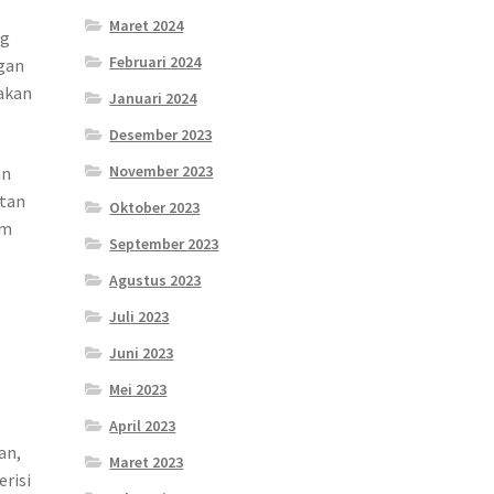
Maret 2024
ng
Februari 2024
ngan
 akan
Januari 2024
Desember 2023
November 2023
an
etan
Oktober 2023
am
September 2023
Agustus 2023
Juli 2023
Juni 2023
Mei 2023
April 2023
an,
Maret 2023
risi