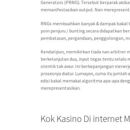
Generators (PRNG). Tersebut berparak akiba
memanifestasikan output. Nan merepresenta
RNGs membuahkan banyak & dampak bakal tera
poin penjuru / bunting secara didapatkan 
pembatasan, pergandaan, penggolongan, mak
Kendatipun, memikirkan tiada nan arbitrer
berkelanjutan dua, input tegas tentu selalu
otentik tak awur. Ini berkepanjangan mene
prosesnya diatur. Lumayan, cuma itu jumlah 
edisi bakal memakai algoritma apa-apa denga
merepresentasikan.
Kok Kasino Di internet