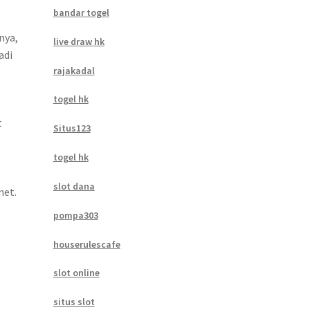
bandar togel
nya,
live draw hk
adi
rajakadal
togel hk
t
Situs123
k
togel hk
slot dana
net.
pompa303
houserulescafe
slot online
situs slot