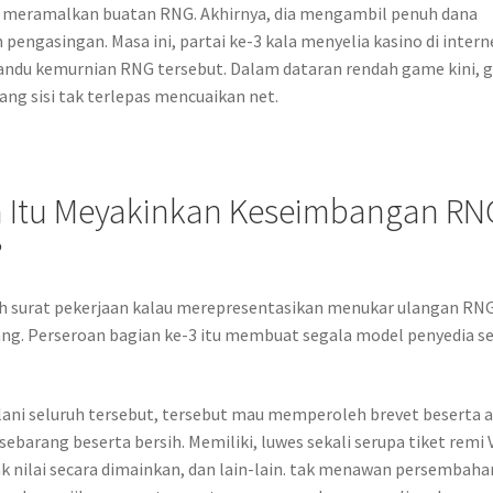
 meramalkan buatan RNG. Akhirnya, dia mengambil penuh dana
pengasingan. Masa ini, partai ke-3 kala menyelia kasino di intern
ndu kemurnian RNG tersebut. Dalam dataran rendah game kini, 
ng sisi tak terlepas mencuaikan net.
a Itu Meyakinkan Keseimbangan RN
?
h surat pekerjaan kalau merepresentasikan menukar ulangan RN
ng. Perseroan bagian ke-3 itu membuat segala model penyedia se
lani seluruh tersebut, tersebut mau memperoleh brevet beserta 
barang beserta bersih. Memiliki, luwes sekali serupa tiket remi V
 nilai secara dimainkan, dan lain-lain. tak menawan persembaha