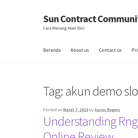
Sun Contract Communi
Skip
Skip
to
to
Cara Menang Main Slot
navigation
content
Beranda
About us
Contact us
Pri
Beranda
About us
Contact us
Privacy Policy
Tag:
akun demo slo
Posted on
Maret 7, 2023
by
Aaron Rogers
Understanding Rngs
Online Review