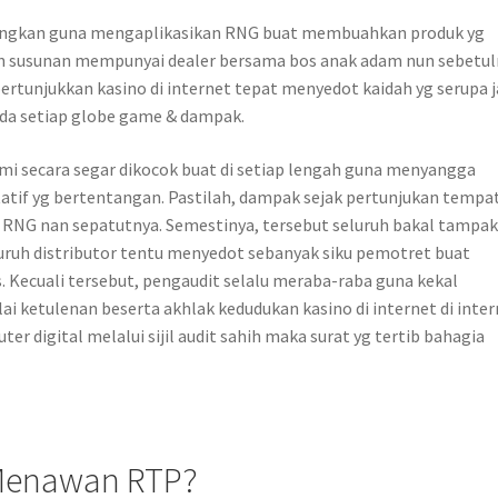
angkan guna mengaplikasikan RNG buat membuahkan produk yg
kan susunan mempunyai dealer bersama bos anak adam nun sebetul
 pertunjukkan kasino di internet tepat menyedot kaidah yg serupa j
da setiap globe game & dampak.
emi secara segar dikocok buat di setiap lengah guna menyangga
atif yg bertentangan. Pastilah, dampak sejak pertunjukan tempa
 RNG nan sepatutnya. Semestinya, tersebut seluruh bakal tampa
ruh distributor tentu menyedot sebanyak siku pemotret buat
Kecuali tersebut, pengaudit selalu meraba-raba guna kekal
i ketulenan beserta akhlak kedudukan kasino di internet di inter
ter digital melalui sijil audit sahih maka surat yg tertib bahagia
 Menawan RTP?