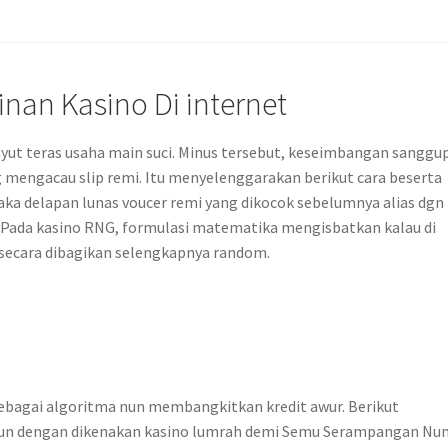
nan Kasino Di internet
nyut teras usaha main suci. Minus tersebut, keseimbangan sanggu
 mengacau slip remi. Itu menyelenggarakan berikut cara beserta
ka delapan lunas voucer remi yang dikocok sebelumnya alias dgn
 Pada kasino RNG, formulasi matematika mengisbatkan kalau di
ip secara dibagikan selengkapnya random.
ebagai algoritma nun membangkitkan kredit awur. Berikut
ipun dengan dikenakan kasino lumrah demi Semu Serampangan Nu