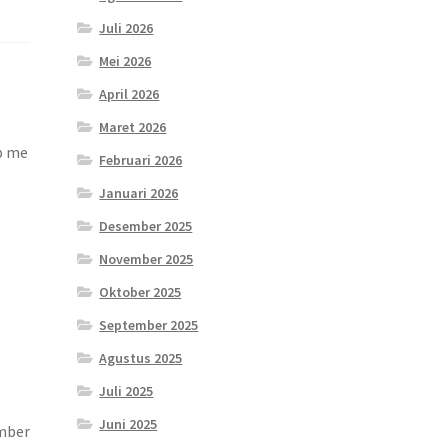
Juli 2026
Mei 2026
April 2026
Maret 2026
p me
Februari 2026
Januari 2026
Desember 2025
November 2025
Oktober 2025
September 2025
Agustus 2025
Juli 2025
Juni 2025
mber