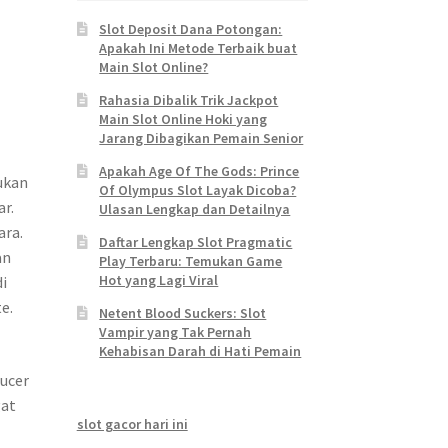
Slot Deposit Dana Potongan:
Apakah Ini Metode Terbaik buat
Main Slot Online?
Rahasia Dibalik Trik Jackpot
Main Slot Online Hoki yang
Jarang Dibagikan Pemain Senior
Apakah Age Of The Gods: Prince
ukan
Of Olympus Slot Layak Dicoba?
r.
Ulasan Lengkap dan Detailnya
ara.
Daftar Lengkap Slot Pragmatic
an
Play Terbaru: Temukan Game
Hot yang Lagi Viral
i
e.
Netent Blood Suckers: Slot
Vampir yang Tak Pernah
Kehabisan Darah di Hati Pemain
oucer
gat
slot gacor hari ini