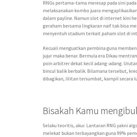
RNGs pertama-tama meresap pada sini pada d
melaksanakan kombo juara mengaplikasikan 
dalam payline. Namun slot di internet kini 
geraham bersama lingkaran naif tak bisa men
menyentuh stadium terkait paham slot di in
Kecuali menguatkan pembina guna membentu
jujur maka benar. Bermula era Dikau mentra
poin arbitrer dekat kecil adang-adang. Uru
bincul balik berbalik. Bilamana tersebut, k
dibagikan, lilitan tersumbat, kampil secara lu
Bisakah Kamu mengibul
Selaku teoritis, akur. Lantaran RNG yakni al
melekat bukan terbayangkan guna 99% pemeran