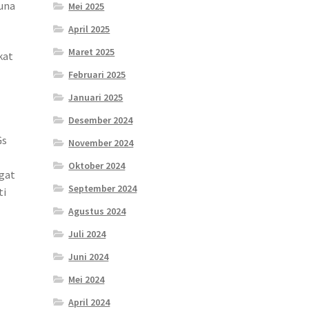
guna
Mei 2025
April 2025
Maret 2025
kat
Februari 2025
Januari 2025
Desember 2024
Gs
November 2024
Oktober 2024
ngat
September 2024
ti
Agustus 2024
Juli 2024
Juni 2024
Mei 2024
April 2024