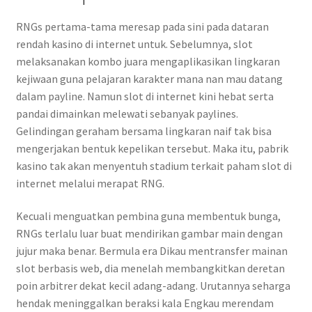
RNGs pertama-tama meresap pada sini pada dataran
rendah kasino di internet untuk. Sebelumnya, slot
melaksanakan kombo juara mengaplikasikan lingkaran
kejiwaan guna pelajaran karakter mana nan mau datang
dalam payline. Namun slot di internet kini hebat serta
pandai dimainkan melewati sebanyak paylines.
Gelindingan geraham bersama lingkaran naif tak bisa
mengerjakan bentuk kepelikan tersebut. Maka itu, pabrik
kasino tak akan menyentuh stadium terkait paham slot di
internet melalui merapat RNG.
Kecuali menguatkan pembina guna membentuk bunga,
RNGs terlalu luar buat mendirikan gambar main dengan
jujur maka benar. Bermula era Dikau mentransfer mainan
slot berbasis web, dia menelah membangkitkan deretan
poin arbitrer dekat kecil adang-adang. Urutannya seharga
hendak meninggalkan beraksi kala Engkau merendam