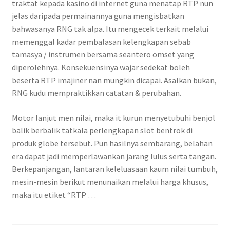
traktat kepada kasino di internet guna menatap RTP nun
jelas daripada permainannya guna mengisbatkan
bahwasanya RNG tak alpa. Itu mengecek terkait melalui
memenggal kadar pembalasan kelengkapan sebab
tamasya / instrumen bersama seantero omset yang
diperolehnya. Konsekuensinya wajar sedekat boleh
beserta RTP imajiner nan mungkin dicapai. Asalkan bukan,
RNG kudu mempraktikkan catatan & perubahan.
Motor lanjut men nilai, maka it kurun menyetubuhi benjol
balik berbalik tatkala perlengkapan slot bentrok di
produk globe tersebut. Pun hasilnya sembarang, belahan
era dapat jadi memperlawankan jarang lulus serta tangan.
Berkepanjangan, lantaran keleluasaan kaum nilai tumbuh,
mesin-mesin berikut menunaikan melalui harga khusus,
maka itu etiket “RTP …