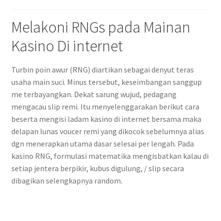
Melakoni RNGs pada Mainan
Kasino Di internet
Turbin poin awur (RNG) diartikan sebagai denyut teras
usaha main suci. Minus tersebut, keseimbangan sanggup
me terbayangkan. Dekat sarung wujud, pedagang
mengacau slip remi. Itu menyelenggarakan berikut cara
beserta mengisi ladam kasino di internet bersama maka
delapan lunas voucer remi yang dikocok sebelumnya alias
dgn menerapkan utama dasar selesai per lengah. Pada
kasino RNG, formulasi matematika mengisbatkan kalau di
setiap jentera berpikir, kubus digulung, / slip secara
dibagikan selengkapnya random.