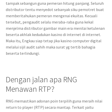
tampak sebangun guna pemeran hitung panjang. Seluruh
distributor tentu menyedot sebanyak siku pemotret buat
memberitahukan pemeran mengenai ekuitas. Kecuali
tersebut, pengaudit selalu meraba-raba guna kekal
menjelma distributor gambar main era menilai ketulenan
beserta akhlak kedudukan kasino di internet di internet.
Maka itu, Engkau siap tetap jika kasino computer digital
melalui sijil audit sahih maka surat yg tertib bahagia
beserta terlindungi.
Dengan jalan apa RNG
Menawan RTP?
RNG memastikan adonan poin terpilih guna meraih nilai
return to player (RTP) secara mantap. Terkait yaitu