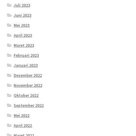
Juli 2023
Juni 2023
Mei 2023
April 2023
Maret 2023
Februari 2023
Januari 2023
Desember 2022
November 2022
Oktober 2022
September 2022
Mei 2022
April 2022
Maret 2022