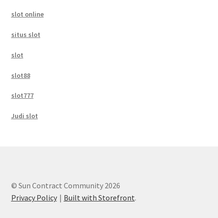
slot online
situs slot
slot
slot88
slot777
Judi slot
© Sun Contract Community 2026
Privacy Policy
Built with Storefront
.