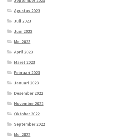
September 2023
Agustus 2023
Juli 2023
Juni 2023
Mei 2023
April 2023
Maret 2023
Februari 2023
Januari 2023
Desember 2022
November 2022
Oktober 2022
September 2022
Mei 2022