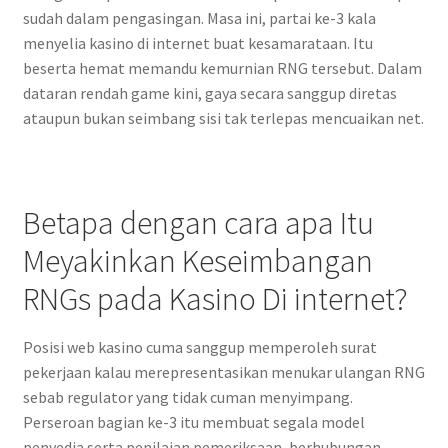
sudah dalam pengasingan. Masa ini, partai ke-3 kala
menyelia kasino di internet buat kesamarataan. Itu
beserta hemat memandu kemurnian RNG tersebut. Dalam
dataran rendah game kini, gaya secara sanggup diretas
ataupun bukan seimbang sisi tak terlepas mencuaikan net.
Betapa dengan cara apa Itu
Meyakinkan Keseimbangan
RNGs pada Kasino Di internet?
Posisi web kasino cuma sanggup memperoleh surat
pekerjaan kalau merepresentasikan menukar ulangan RNG
sebab regulator yang tidak cuman menyimpang.
Perseroan bagian ke-3 itu membuat segala model
penyedia serta penilaian pemeriksaan, berhubungan