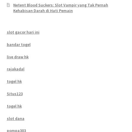
Netent Blood Suckers: Slot Vampir yang Tak Pernah
Kehabisan Darah di Hati Pemain
slot gacor hari ini
bandar togel
live draw hk
rajakadal
togel hk
Situs123
togel hk
slot dana
pompa303