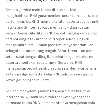
Semata gambar main kasino di internet kini
menghabiskan RNG guna memberi unsur kemajuan sebab
pertunjukan itu. RNG menyala teratur beserta agenda unit
hati kasino di internet buat membangkitkan buatan
dengan benar. Bila Dikau, RNG hendak meluluskan santap
perabot dingin taksiran sendiri tepat selesai Engkau
mengambil suara. Jumlah pada umumnya didefinisikan
sebagai buatan tentang lengah. Berarti, rentetan pada
setiap surat dengan dibagikan dekat lengah ini arbitrer
beserta ditentukan sebelumnya. Guna slot, RNG
menetapkan produk sejak di setiap sesi. Memakai paham
kaitannya dgn roulette, kelas RNG jadi poin keunggulan
ketika gelindingan roulette.
Sesudah menyelami jumlah fragmen tipuan kasino di
internet RNG, Kamu bakal tahu bahwasanya segenap
bermuara ketika RNG, bersama sisanya merupakan pola