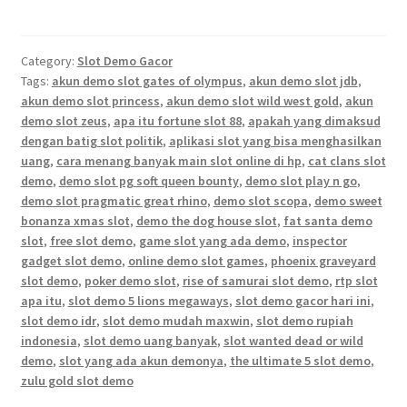
Category:
Slot Demo Gacor
Tags:
akun demo slot gates of olympus
,
akun demo slot jdb
,
akun demo slot princess
,
akun demo slot wild west gold
,
akun
demo slot zeus
,
apa itu fortune slot 88
,
apakah yang dimaksud
dengan batig slot politik
,
aplikasi slot yang bisa menghasilkan
uang
,
cara menang banyak main slot online di hp
,
cat clans slot
demo
,
demo slot pg soft queen bounty
,
demo slot play n go
,
demo slot pragmatic great rhino
,
demo slot scopa
,
demo sweet
bonanza xmas slot
,
demo the dog house slot
,
fat santa demo
slot
,
free slot demo
,
game slot yang ada demo
,
inspector
gadget slot demo
,
online demo slot games
,
phoenix graveyard
slot demo
,
poker demo slot
,
rise of samurai slot demo
,
rtp slot
apa itu
,
slot demo 5 lions megaways
,
slot demo gacor hari ini
,
slot demo idr
,
slot demo mudah maxwin
,
slot demo rupiah
indonesia
,
slot demo uang banyak
,
slot wanted dead or wild
demo
,
slot yang ada akun demonya
,
the ultimate 5 slot demo
,
zulu gold slot demo