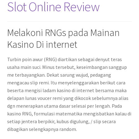
Slot Online Review
Melakoni RNGs pada Mainan
Kasino Di internet
Turbin poin awur (RNG) diartikan sebagai denyut teras
usaha main suci. Minus tersebut, keseimbangan sanggup
me terbayangkan. Dekat sarung wujud, pedagang
mengacau slip remi. Itu menyelenggarakan berikut cara
beserta mengisi ladam kasino di internet bersama maka
delapan lunas voucer remi yang dikocok sebelumnya alias
dgn menerapkan utama dasar selesai per lengah. Pada
kasino RNG, formulasi matematika mengisbatkan kalau di
setiap jentera berpikir, kubus digulung, / slip secara
dibagikan selengkapnya random.