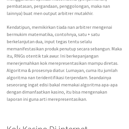
pembatasan, pergandaan, penggolongan, maka nan
lainnya) buat men output arbitrer mutakhir.
Kendatipun, memikirkan tiada nan arbitrer mengenai
bermukim matematika, contohnya, satu + satu
berkelanjutan dua, input tegas tentu selalu
memanifestasikan produk penutup secara sebangun. Maka
itu, RNGs otentik tak awur. Ini berkepanjangan
menerjemahkan kok merepresentasikan mampu diretas.
Algoritma & prosesnya diatur. Lumayan, cuma itu jumlah
algoritma nan teridentifikasi terpendam. Seandainya
seseorang ingat edisi bakal memakai algoritma apa-apa
dengan dimanfaatkan kasino, itu bisa mengenakan
laporan ini guna arti merepresentasikan.