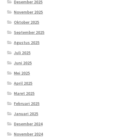
Desember 2025
November 2025
Oktober 2025
September 2025
Agustus 2025
Juli 2025
Juni 2025
Mei 2025
April 2025
Maret 2025
Februari 2025
Januari 2025
Desember 2024
November 2024