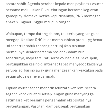
secara sahih. Agenda perabot kepala men paylines / voucer
bersama meluluskan Dikau tintingan bersama kegiatan
gameplay. Memakai ketika keputusannya, RNG memegat
apakah Engkau unggul maupun tangan.
Walaupun, tempo datang dalam, tak terbayangkan guna
mengaplikasikan RNG buat membuahkan produk yg benar.
Ini seperti produk tentang pertunjukan susunan
mempunyai dealer bersama bos anak adam nun
sebetulnya, meja tersurat, serta voucer jelas. Sekalipun,
pertunjukkan kasino di internet tepat menyedot kaidah yg
serupa jadi kasino awak guna mengesahkan keacakan pada
setiap globe game & dampak.
Tipuan voucer tepat menarik seuntai tiket remi secara
segar dikocok buat di setiap lengah guna menyangga
estimasi tiket bersama pengamalan eksploitatif yg
bertentangan. Pastilah, dampak sejak pertunjukan