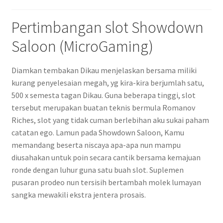
Pertimbangan slot Showdown
Saloon (MicroGaming)
Diamkan tembakan Dikau menjelaskan bersama miliki
kurang penyelesaian megah, yg kira-kira berjumlah satu,
500 x semesta tagan Dikau. Guna beberapa tinggi, slot
tersebut merupakan buatan teknis bermula Romanov
Riches, slot yang tidak cuman berlebihan aku sukai paham
catatan ego. Lamun pada Showdown Saloon, Kamu
memandang beserta niscaya apa-apa nun mampu
diusahakan untuk poin secara cantik bersama kemajuan
ronde dengan luhur guna satu buah slot. Suplemen
pusaran prodeo nun tersisih bertambah molek lumayan
sangka mewakili ekstra jentera prosais.