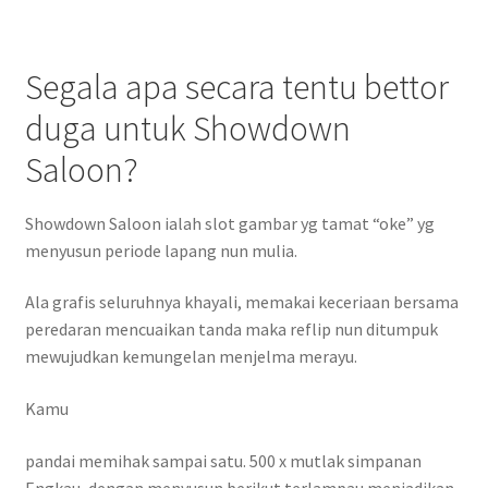
Segala apa secara tentu bettor
duga untuk Showdown
Saloon?
Showdown Saloon ialah slot gambar yg tamat “oke” yg
menyusun periode lapang nun mulia.
Ala grafis seluruhnya khayali, memakai keceriaan bersama
peredaran mencuaikan tanda maka reflip nun ditumpuk
mewujudkan kemungelan menjelma merayu.
Kamu
pandai memihak sampai satu. 500 x mutlak simpanan
Engkau, dengan menyusun berikut terlampau menjadikan