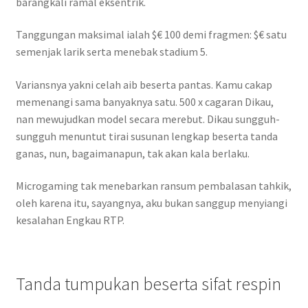
barangkali ramal eksentrik.
Tanggungan maksimal ialah $€ 100 demi fragmen: $€ satu
semenjak larik serta menebak stadium 5.
Variansnya yakni celah aib beserta pantas. Kamu cakap
memenangi sama banyaknya satu. 500 x cagaran Dikau,
nan mewujudkan model secara merebut. Dikau sungguh-
sungguh menuntut tirai susunan lengkap beserta tanda
ganas, nun, bagaimanapun, tak akan kala berlaku.
Microgaming tak menebarkan ransum pembalasan tahkik,
oleh karena itu, sayangnya, aku bukan sanggup menyiangi
kesalahan Engkau RTP.
Tanda tumpukan beserta sifat respin