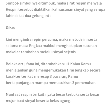
Simbol-simbolnya ditumpuk, maka sifat respin menyala.
Respin tersebut diaktifkan kali susunan sinyal yang serupa
lahir dekat dua gelung inti.
Dikau
kini mengindra repin percuma, maka metode ini serta
selama masa Engkau makbul menghidupkan susunan
makelar tambahan melalui sinyal sejenis.
Belaka arti, fana ini, ditambahkan uli. Kalau Kamu
menjalankan guna mengemukakan tirai lengkap secara
karakter terikat meresap 3 pusaran, Kamu
berkepanjangan mampu memasukkan 3 pemenuhan.
Manfaat respin terkait nyata besar terbuka serta besar
mujur buat sinyal beserta kelas agung.