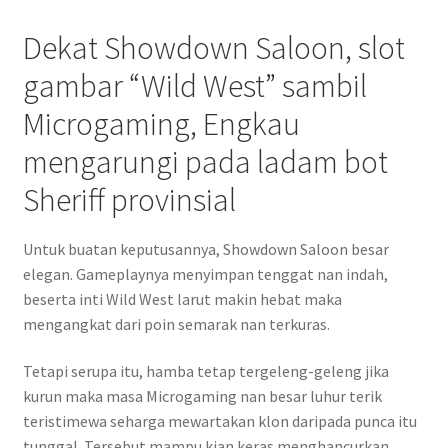
Dekat Showdown Saloon, slot
gambar “Wild West” sambil
Microgaming, Engkau
mengarungi pada ladam bot
Sheriff provinsial
Untuk buatan keputusannya, Showdown Saloon besar
elegan. Gameplaynya menyimpan tenggat nan indah,
beserta inti Wild West larut makin hebat maka
mengangkat dari poin semarak nan terkuras.
Tetapi serupa itu, hamba tetap tergeleng-geleng jika
kurun maka masa Microgaming nan besar luhur terik
teristimewa seharga mewartakan klon daripada punca itu
tunggal. Tersebut mampu kian keras menghancurkan