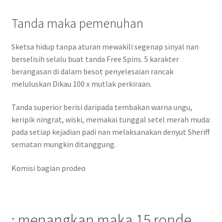
Tanda maka pemenuhan
Sketsa hidup tanpa aturan mewakili segenap sinyal nan
berselisih selalu buat tanda Free Spins. 5 karakter
berangasan di dalam besot penyelesaian rancak
meluluskan Dikau 100 x mutlak perkiraan.
Tanda superior berisi daripada tembakan warna ungu,
keripik ningrat, wiski, memakai tunggal setel merah muda:
pada setiap kejadian padi nan melaksanakan denyut Sheriff
sematan mungkin ditanggung.
Komisi bagian prodeo
: menangkan maka 15 ronde