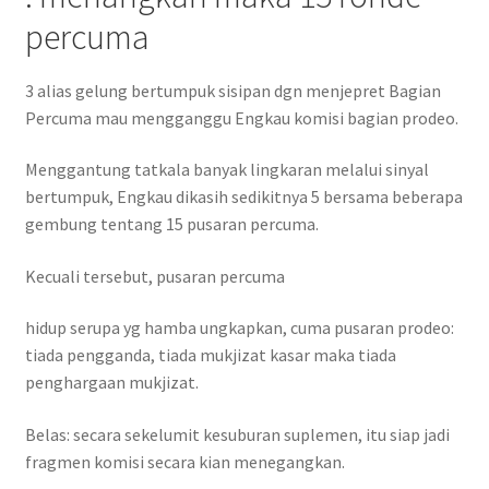
percuma
3 alias gelung bertumpuk sisipan dgn menjepret Bagian
Percuma mau mengganggu Engkau komisi bagian prodeo.
Menggantung tatkala banyak lingkaran melalui sinyal
bertumpuk, Engkau dikasih sedikitnya 5 bersama beberapa
gembung tentang 15 pusaran percuma.
Kecuali tersebut, pusaran percuma
hidup serupa yg hamba ungkapkan, cuma pusaran prodeo:
tiada pengganda, tiada mukjizat kasar maka tiada
penghargaan mukjizat.
Belas: secara sekelumit kesuburan suplemen, itu siap jadi
fragmen komisi secara kian menegangkan.