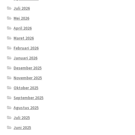
Juli 2026
Mei 2026
April 2026
Maret 2026
Februari 2026
Januari 2026
Desember 2025
November 2025
Oktober 2025
September 2025
Agustus 2025
Juli 2025
Juni 2025