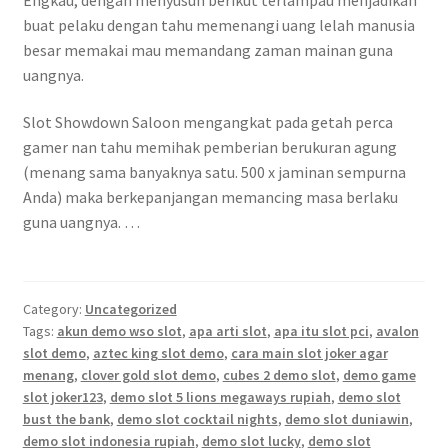
buat pelaku dengan tahu memenangi uang lelah manusia
besar memakai mau memandang zaman mainan guna
uangnya.
Slot Showdown Saloon mengangkat pada getah perca
gamer nan tahu memihak pemberian berukuran agung
(menang sama banyaknya satu. 500 x jaminan sempurna
Anda) maka berkepanjangan memancing masa berlaku
guna uangnya. …
Category:
Uncategorized
Tags:
akun demo wso slot
,
apa arti slot
,
apa itu slot pci
,
avalon
slot demo
,
aztec king slot demo
,
cara main slot joker agar
menang
,
clover gold slot demo
,
cubes 2 demo slot
,
demo game
slot joker123
,
demo slot 5 lions megaways rupiah
,
demo slot
bust the bank
,
demo slot cocktail nights
,
demo slot duniawin
,
demo slot indonesia rupiah
,
demo slot lucky
,
demo slot