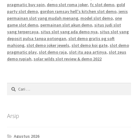
pragmatic buy spin
,
demo slot roma joker
,
fc slot demo
,
gold
party slot demo
,
gordon ramsay hell's kitchen slot demo
,
jenis
permainan slot yang mudah menang
,
model slot demo
,
one
game slot demo
,
permainan slot akun demo
,
situs judi slot
yang terpercaya
,
situs slot yang ada demo nya
,
situs slot yang
deposit pulsa tanpa potongan
,
slot demo gratis pg soft
mahjong
,
slot demo joker jewels
,
slot demo koi gate
,
slot demo
pragmatic play
,
slot demo raja
,
slot itu apa artinya
,
slot zeus
demo rupiah
,
solar wilds slot review & demo 2022
Cari
untuk:
Arsip
Agustus 2026