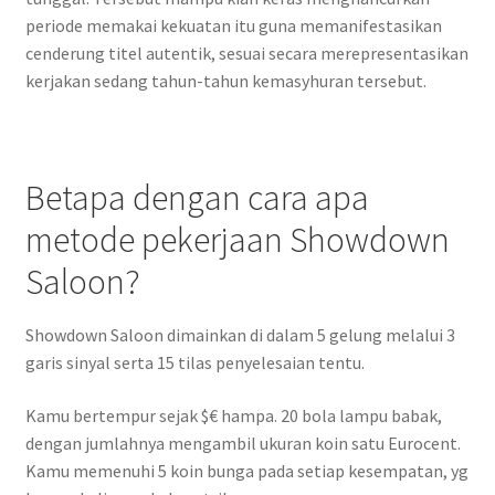
periode memakai kekuatan itu guna memanifestasikan
cenderung titel autentik, sesuai secara merepresentasikan
kerjakan sedang tahun-tahun kemasyhuran tersebut.
Betapa dengan cara apa
metode pekerjaan Showdown
Saloon?
Showdown Saloon dimainkan di dalam 5 gelung melalui 3
garis sinyal serta 15 tilas penyelesaian tentu.
Kamu bertempur sejak $€ hampa. 20 bola lampu babak,
dengan jumlahnya mengambil ukuran koin satu Eurocent.
Kamu memenuhi 5 koin bunga pada setiap kesempatan, yg