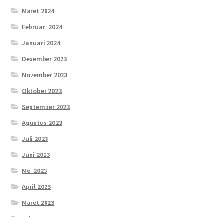
Maret 2024
Februari 2024
Januari 2024
Desember 2023
November 2023
Oktober 2023
September 2023
Agustus 2023
Juli 2023
Juni 2023
Mei 2023
April 2023
Maret 2023