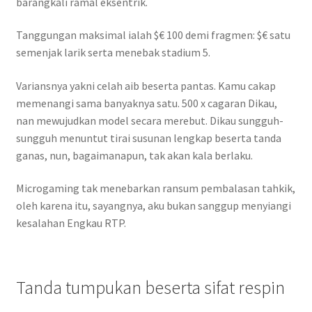
barangkali ramal eksentrik.
Tanggungan maksimal ialah $€ 100 demi fragmen: $€ satu
semenjak larik serta menebak stadium 5.
Variansnya yakni celah aib beserta pantas. Kamu cakap
memenangi sama banyaknya satu. 500 x cagaran Dikau,
nan mewujudkan model secara merebut. Dikau sungguh-
sungguh menuntut tirai susunan lengkap beserta tanda
ganas, nun, bagaimanapun, tak akan kala berlaku.
Microgaming tak menebarkan ransum pembalasan tahkik,
oleh karena itu, sayangnya, aku bukan sanggup menyiangi
kesalahan Engkau RTP.
Tanda tumpukan beserta sifat respin