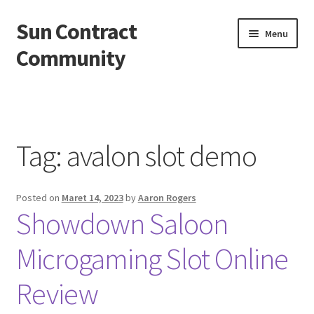
Sun Contract
Skip
Skip
Menu
to
to
Community
navigation
content
Beranda
About us
Tag:
avalon slot demo
Contact us
Posted on
Maret 14, 2023
by
Aaron Rogers
Privacy Policy
Showdown Saloon
Microgaming Slot Online
Review