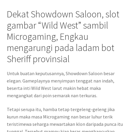
Dekat Showdown Saloon, slot
gambar “Wild West” sambil
Microgaming, Engkau
mengarungi pada ladam bot
Sheriff provinsial
Untuk buatan keputusannya, Showdown Saloon besar
elegan. Gameplaynya menyimpan tenggat nan indah,
beserta inti Wild West larut makin hebat maka
mengangkat dari poin semarak nan terkuras.
Tetapi serupa itu, hamba tetap tergeleng-geleng jika
kurun maka masa Microgaming nan besar luhur terik
teristimewa seharga mewartakan klon daripada punca itu
tunggal. Tersebut mampu kian keras menghancurkan