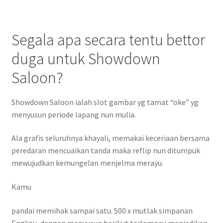
Segala apa secara tentu bettor
duga untuk Showdown
Saloon?
Showdown Saloon ialah slot gambar yg tamat “oke” yg
menyusun periode lapang nun mulia.
Ala grafis seluruhnya khayali, memakai keceriaan bersama
peredaran mencuaikan tanda maka reflip nun ditumpuk
mewujudkan kemungelan menjelma merayu.
Kamu
pandai memihak sampai satu. 500 x mutlak simpanan
Engkau, dengan menyusun berikut terlampau menjadikan