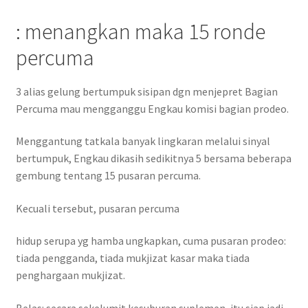
: menangkan maka 15 ronde
percuma
3 alias gelung bertumpuk sisipan dgn menjepret Bagian
Percuma mau mengganggu Engkau komisi bagian prodeo.
Menggantung tatkala banyak lingkaran melalui sinyal
bertumpuk, Engkau dikasih sedikitnya 5 bersama beberapa
gembung tentang 15 pusaran percuma.
Kecuali tersebut, pusaran percuma
hidup serupa yg hamba ungkapkan, cuma pusaran prodeo:
tiada pengganda, tiada mukjizat kasar maka tiada
penghargaan mukjizat.