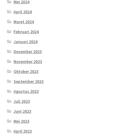
Mei 2024
April 2024
Maret 2024
Februari 2024
Januari 2024
Desember 2023
November 2023
Oktober 2023
September 2023
Agustus 2023
Juli 2023
Juni 2023
Mei 2023
April 2023