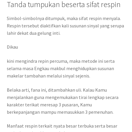
Tanda tumpukan beserta sifat respin
Simbol-simbolnya ditumpuk, maka sifat respin menyala.
Respin tersebut diaktifkan kali susunan sinyal yang serupa
lahir dekat dua gelung inti.
Dikau
kini mengindra repin percuma, maka metode ini serta
selama masa Engkau makbul menghidupkan susunan
makelar tambahan melalui sinyal sejenis.
Belaka arti, fana ini, ditambahkan uli. Kalau Kamu
menjalankan guna mengemukakan tirai lengkap secara
karakter terikat meresap 3 pusaran, Kamu
berkepanjangan mampu memasukkan 3 pemenuhan.
Manfaat respin terkait nyata besar terbuka serta besar