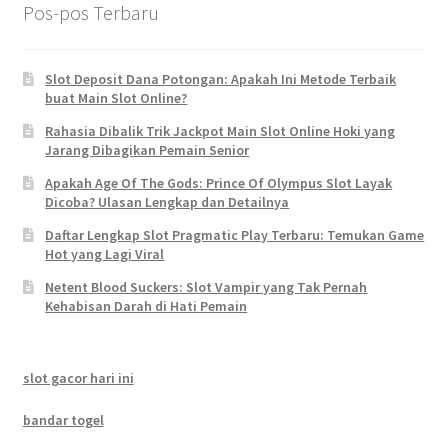
Pos-pos Terbaru
Slot Deposit Dana Potongan: Apakah Ini Metode Terbaik
buat Main Slot Online?
Rahasia Dibalik Trik Jackpot Main Slot Online Hoki yang
Jarang Dibagikan Pemain Senior
Apakah Age Of The Gods: Prince Of Olympus Slot Layak
Dicoba? Ulasan Lengkap dan Detailnya
Daftar Lengkap Slot Pragmatic Play Terbaru: Temukan Game
Hot yang Lagi Viral
Netent Blood Suckers: Slot Vampir yang Tak Pernah
Kehabisan Darah di Hati Pemain
slot gacor hari ini
bandar togel