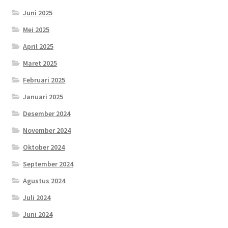
Juni 2025
Mei 2025
April 2025
Maret 2025
Februari 2025
Januari 2025
Desember 2024
November 2024
Oktober 2024
September 2024
Agustus 2024
Juli 2024
Juni 2024