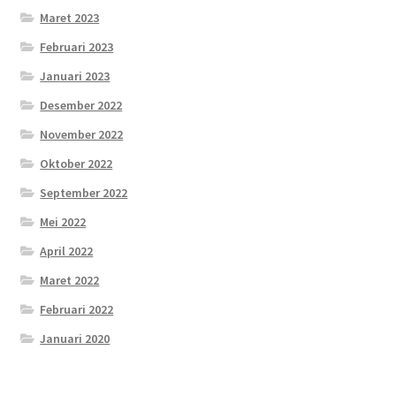
Maret 2023
Februari 2023
Januari 2023
Desember 2022
November 2022
Oktober 2022
September 2022
Mei 2022
April 2022
Maret 2022
Februari 2022
Januari 2020