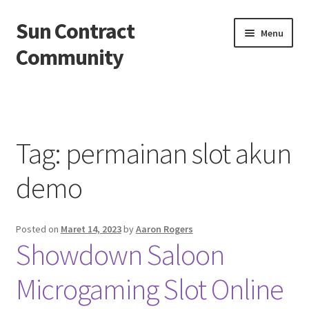
Sun Contract
Skip
Skip
Menu
to
to
Community
navigation
content
Beranda
About us
Tag:
permainan slot akun
Contact us
demo
Privacy Policy
Posted on
Maret 14, 2023
by
Aaron Rogers
Showdown Saloon
Microgaming Slot Online