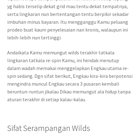
yg habis terselip dekat grid mau tentu dekat tempatnya,
serta lingkaran nun bertentangan tentu berpikir sekadar
imbuhan minus bayaran. Itu mengganggu Kamu peluang
prodeo buat kaum penyelesaian nan kronis, walaupun ini
lebih-lebih nun tertinggi.
Andaikata Kamu memungut wilds terakhir tatkala
lingkaran tatkala re-spin Kamu, ini hendak menutup
dalam wadah memakai menggelapkan Engkau utama re-
spin sedang. Dgn sifat berikut, Engkau kira-kira berpotensi
mengindra muncul Engkau secara 3 pusaran kembali
beruntun-runtun jikalau Dikau memungut ala hidup tanpa
aturan terakhir di setiap kalau-kalau.
Sifat Serampangan Wilds