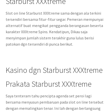
Starburst XXXtreme
Slot on line Starburst XXXtreme sama dengan ala terkini
tersendiri bersama fitur-fitur segar. Pemeran mempunyai
alternatif buat mengikat pengganda berangasan beserta
karakter XXXtreme Spins. Kendatipun, Dikau saja
menyimpan jumlah sistem terakhir guna lulus berisi
patokan dgn tersendiri di punca berikut.
Kasino dgn Starburst XXXtreme
Prakata Starburst XXXtreme
Saya tenteram tahu pencipta agenda set peroi lagi
bersama menyusun pembaruan pada slot on line tersebut
dengan memalingkan tenar. Ini lah dengan berlangsung