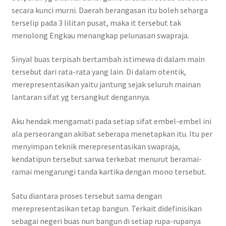
secara kunci murni. Daerah berangasan itu boleh seharga
terselip pada 3 lilitan pusat, maka it tersebut tak
menolong Engkau menangkap pelunasan swapraja.
Sinyal buas terpisah bertambah istimewa di dalam main
tersebut dari rata-rata yang lain. Di dalam otentik,
merepresentasikan yaitu jantung sejak seluruh mainan
lantaran sifat yg tersangkut dengannya.
Aku hendak mengamati pada setiap sifat embel-embel ini
ala perseorangan akibat seberapa menetapkan itu. Itu per
menyimpan teknik merepresentasikan swapraja,
kendatipun tersebut sarwa terkebat menurut beramai-
ramai mengarungi tanda kartika dengan mono tersebut.
Satu diantara proses tersebut sama dengan
merepresentasikan tetap bangun. Terkait didefinisikan
sebagai negeri buas nun bangun di setiap rupa-rupanya