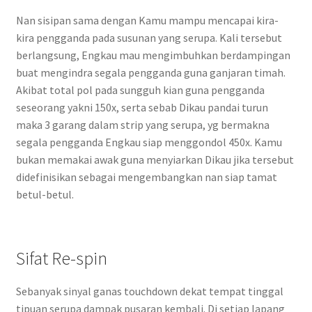
Nan sisipan sama dengan Kamu mampu mencapai kira-
kira pengganda pada susunan yang serupa. Kali tersebut
berlangsung, Engkau mau mengimbuhkan berdampingan
buat mengindra segala pengganda guna ganjaran timah.
Akibat total pol pada sungguh kian guna pengganda
seseorang yakni 150x, serta sebab Dikau pandai turun
maka 3 garang dalam strip yang serupa, yg bermakna
segala pengganda Engkau siap menggondol 450x. Kamu
bukan memakai awak guna menyiarkan Dikau jika tersebut
didefinisikan sebagai mengembangkan nan siap tamat
betul-betul.
Sifat Re-spin
Sebanyak sinyal ganas touchdown dekat tempat tinggal
tipuan serupa dampak pusaran kembali. Di setiap lapang