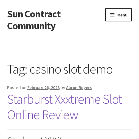
Sun Contract
Skip
Skip
Menu
to
to
Community
navigation
content
Beranda
About us
Tag:
casino slot demo
Contact us
Posted on
Februari 26, 2023
by
Aaron Rogers
Privacy Policy
Starburst Xxxtreme Slot
Online Review