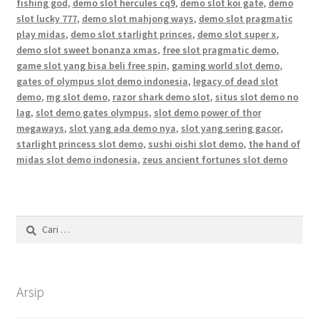
fishing god
,
demo slot hercules cq9
,
demo slot koi gate
,
demo
slot lucky 777
,
demo slot mahjong ways
,
demo slot pragmatic
play midas
,
demo slot starlight princes
,
demo slot super x
,
demo slot sweet bonanza xmas
,
free slot pragmatic demo
,
game slot yang bisa beli free spin
,
gaming world slot demo
,
gates of olympus slot demo indonesia
,
legacy of dead slot
demo
,
mg slot demo
,
razor shark demo slot
,
situs slot demo no
lag
,
slot demo gates olympus
,
slot demo power of thor
megaways
,
slot yang ada demo nya
,
slot yang sering gacor
,
starlight princess slot demo
,
sushi oishi slot demo
,
the hand of
midas slot demo indonesia
,
zeus ancient fortunes slot demo
Cari
untuk:
Arsip