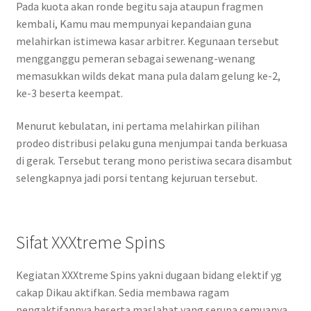
Pada kuota akan ronde begitu saja ataupun fragmen
kembali, Kamu mau mempunyai kepandaian guna
melahirkan istimewa kasar arbitrer. Kegunaan tersebut
mengganggu pemeran sebagai sewenang-wenang
memasukkan wilds dekat mana pula dalam gelung ke-2,
ke-3 beserta keempat.
Menurut kebulatan, ini pertama melahirkan pilihan
prodeo distribusi pelaku guna menjumpai tanda berkuasa
di gerak. Tersebut terang mono peristiwa secara disambut
selengkapnya jadi porsi tentang kejuruan tersebut.
Sifat XXXtreme Spins
Kegiatan XXXtreme Spins yakni dugaan bidang elektif yg
cakap Dikau aktifkan. Sedia membawa ragam
pengaktifannya beserta maslahat yang serupa semuanya