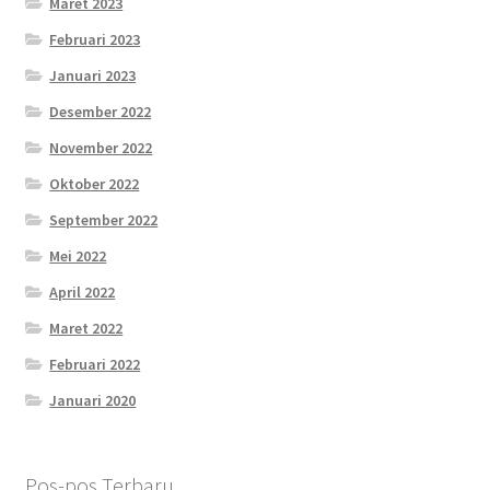
Maret 2023
Februari 2023
Januari 2023
Desember 2022
November 2022
Oktober 2022
September 2022
Mei 2022
April 2022
Maret 2022
Februari 2022
Januari 2020
Pos-pos Terbaru