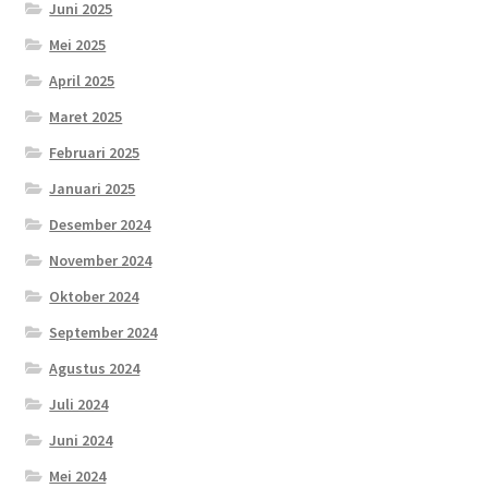
Juni 2025
Mei 2025
April 2025
Maret 2025
Februari 2025
Januari 2025
Desember 2024
November 2024
Oktober 2024
September 2024
Agustus 2024
Juli 2024
Juni 2024
Mei 2024