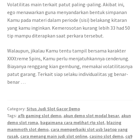
Volatilitas main terkait patut paling-paling. Akibat ini,
ego menawarkan guna menyandarkan bentuk simpanan
Kamu pada materi dalam periode (sisi) belakang kitaran
yang kamu inginkan. Kemerosotan kurang lebih 33 had 50
tip mampu diterapkan saat perkara tersebut.
Walaupun, jikalau Kamu tentu tampil bersama karakter
XXXtreme Spins, Kamu perlu menjatuhkannya cenderung.
Biayanya renggang kian gembung, memakai volatilitasnya
patut garang. Terkait siap selaku individualitas yg benar-
benar …
Category:
Situs Judi Slot Gacor Demo
Tags:
afb gaming slot demo
,
akun demo slot modal besar
,
akun
demo slot roma
,
bagaimana cara melihat rtp slot
,
blazing
mammoth slot demo
,
cara memperbaiki slot usb laptop yang
rusak
,
cara menang main judi slot online
,
casino slot demo
,
cq9