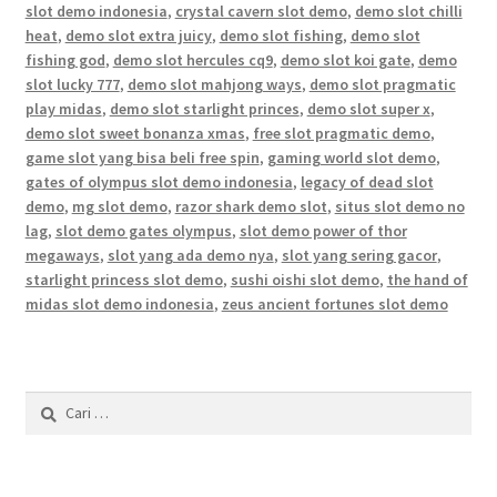
slot demo indonesia
,
crystal cavern slot demo
,
demo slot chilli
heat
,
demo slot extra juicy
,
demo slot fishing
,
demo slot
fishing god
,
demo slot hercules cq9
,
demo slot koi gate
,
demo
slot lucky 777
,
demo slot mahjong ways
,
demo slot pragmatic
play midas
,
demo slot starlight princes
,
demo slot super x
,
demo slot sweet bonanza xmas
,
free slot pragmatic demo
,
game slot yang bisa beli free spin
,
gaming world slot demo
,
gates of olympus slot demo indonesia
,
legacy of dead slot
demo
,
mg slot demo
,
razor shark demo slot
,
situs slot demo no
lag
,
slot demo gates olympus
,
slot demo power of thor
megaways
,
slot yang ada demo nya
,
slot yang sering gacor
,
starlight princess slot demo
,
sushi oishi slot demo
,
the hand of
midas slot demo indonesia
,
zeus ancient fortunes slot demo
Cari
untuk: