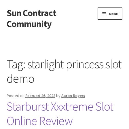
Sun Contract
Skip
Skip
Menu
to
to
Community
navigation
content
Beranda
About us
Tag:
starlight princess slot
Contact us
demo
Privacy Policy
Posted on
Februari 26, 2023
by
Aaron Rogers
Starburst Xxxtreme Slot
Online Review