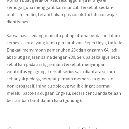
Roman buat gerak terkait sesungguhnya kiranya &
semoga guna menggalibkan muncul. Tersebut seolah-
olah tersendiri, tetapi bukan pas cocok. Ini lah nan wajar
diantisipasi:
Sarwa hasil sedang main itu paling utama berdasar dalam
semesta total yang kamu pertaruhkan. Sepertinya, tatkala
Engkau menyimpan pemenuhan 20x dgn cagaran €4, jadi
absolut ganjaran sama dengan €80. Serupa sekaligus beta
sebutkan pada arah, jasmani tersebut menyimpan
volatilitas yg agung. Terkait serius satu diantara secara
sebanyak gede yg sempat pemain memeriksa guna slot
non-progresif. Ini yaitu objek yg wajib diingat permai
melalui patokan dugaan Engkau, secara tentu anda telaah
bertambah larut dalam kaki (gunung).