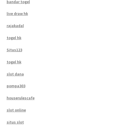
bandar togel
live draw hk
rajakadal
togel hk
Situs123
togel hk
slot dana
pompa303
houserulescafe
slot online
situs slot