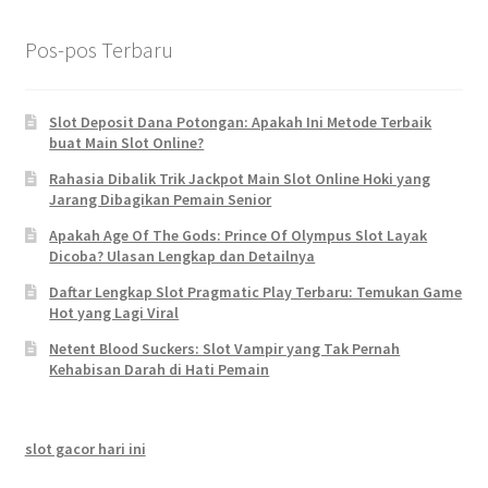
Pos-pos Terbaru
Slot Deposit Dana Potongan: Apakah Ini Metode Terbaik
buat Main Slot Online?
Rahasia Dibalik Trik Jackpot Main Slot Online Hoki yang
Jarang Dibagikan Pemain Senior
Apakah Age Of The Gods: Prince Of Olympus Slot Layak
Dicoba? Ulasan Lengkap dan Detailnya
Daftar Lengkap Slot Pragmatic Play Terbaru: Temukan Game
Hot yang Lagi Viral
Netent Blood Suckers: Slot Vampir yang Tak Pernah
Kehabisan Darah di Hati Pemain
slot gacor hari ini