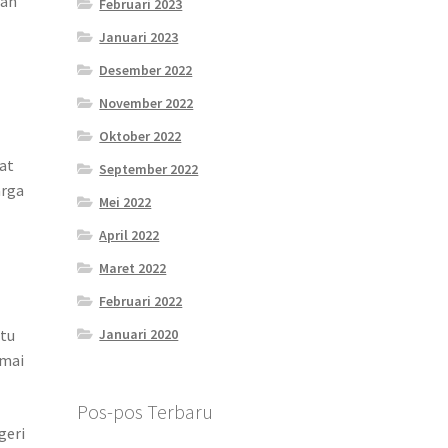
gan
Februari 2023
Januari 2023
Desember 2022
November 2022
Oktober 2022
at
September 2022
arga
Mei 2022
April 2022
Maret 2022
Februari 2022
Januari 2020
Itu
amai
Pos-pos Terbaru
geri