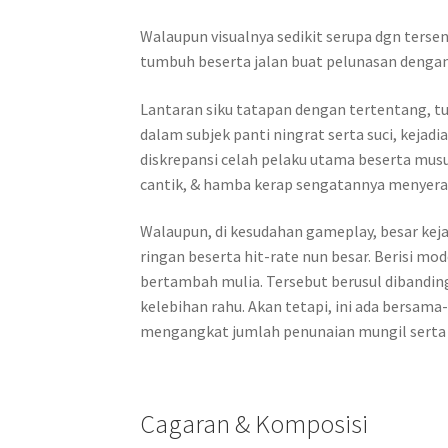
Walaupun visualnya sedikit serupa dgn terse
tumbuh beserta jalan buat pelunasan deng
Lantaran siku tatapan dengan tertentang, tu
dalam subjek panti ningrat serta suci, kejad
diskrepansi celah pelaku utama beserta mus
cantik, & hamba kerap sengatannya menyera
Walaupun, di kesudahan gameplay, besar keja
ringan beserta hit-rate nun besar. Berisi mod
bertambah mulia. Tersebut berusul dibandin
kelebihan rahu. Akan tetapi, ini ada bersam
mengangkat jumlah penunaian mungil sert
Cagaran & Komposisi