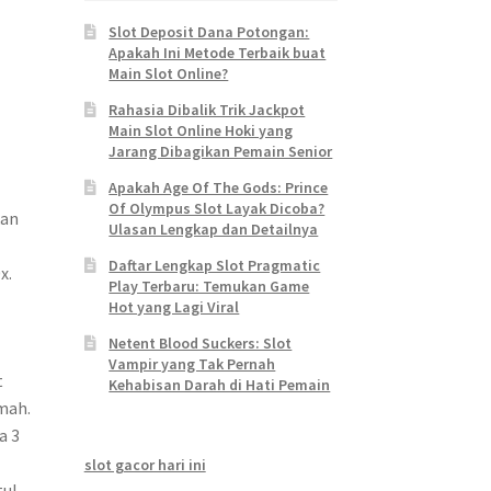
Slot Deposit Dana Potongan:
Apakah Ini Metode Terbaik buat
Main Slot Online?
Rahasia Dibalik Trik Jackpot
Main Slot Online Hoki yang
Jarang Dibagikan Pemain Senior
Apakah Age Of The Gods: Prince
Of Olympus Slot Layak Dicoba?
kan
Ulasan Lengkap dan Detailnya
Daftar Lengkap Slot Pragmatic
x.
Play Terbaru: Temukan Game
Hot yang Lagi Viral
Netent Blood Suckers: Slot
Vampir yang Tak Pernah
t
Kehabisan Darah di Hati Pemain
mah.
a 3
slot gacor hari ini
ul-