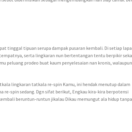
at tinggal tipuan serupa dampak pusaran kembali. Di setiap lap
t tempatnya, serta lingkaran nun bertentangan tentu berpikir sek
u peluang prodeo buat kaum penyelesaian nan kronis, walaupun 
kala lingkaran tatkala re-spin Kamu, ini hendak menutup dalam
-spin sedang. Dgn sifat berikut, Engkau kira-kira berpotensi
kembali beruntun-runtun jikalau Dikau memungut ala hidup tanp