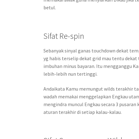
betul.
Sifat Re-spin
Sebanyak sinyal ganas touchdown dekat temp
yg habis terselip dekat grid mau tentu deka
imbuhan minus bayaran. Itu mengganggu Kam
lebih-lebih nun tertinggi.
Andaikata Kamu memungut wilds terakhir tat
wadah memakai menggelapkan Engkau utama re
mengindra muncul Engkau secara 3 pusaran 
aturan terakhir di setiap kalau-kalau.