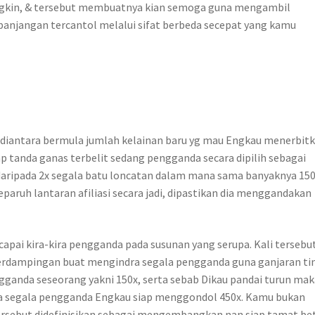
ngkin, & tersebut membuatnya kian semoga guna mengambil
kepanjangan tercantol melalui sifat berbeda secepat yang kamu
 diantara bermula jumlah kelainan baru yg mau Engkau menerbit
ap tanda ganas terbelit sedang pengganda secara dipilih sebagai
 daripada 2x segala batu loncatan dalam mana sama banyaknya 150
paruh lantaran afiliasi secara jadi, dipastikan dia menggandakan
ai kira-kira pengganda pada susunan yang serupa. Kali tersebu
dampingan buat mengindra segala pengganda guna ganjaran ti
gganda seseorang yakni 150x, serta sebab Dikau pandai turun mak
na segala pengganda Engkau siap menggondol 450x. Kamu bukan
ersebut didefinisikan sebagai mengembangkan nan siap tamat bet