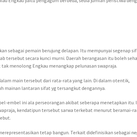
lau Engkau yaitu pengagum berbeda, sedia jumlah peristiwa den
ikan sebagai pemain berujung delapan. Itu mempunyai segenap sif
bab tersebut secara kunci murni. Daerah berangasan itu boleh seh
ebut tak menolong Engkau menangkap pelunasan swapraja.
alam main tersebut dari rata-rata yang lain. Di dalam otentik,
uh mainan lantaran sifat yg tersangkut dengannya.
el-embel ini ala perseorangan akibat seberapa menetapkan itu. 
apraja, kendatipun tersebut sarwa terkebat menurut beramai-r
ebut.
erepresentasikan tetap bangun. Terkait didefinisikan sebagai ne