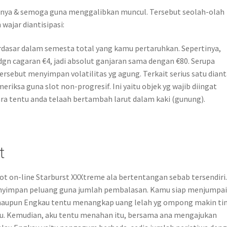
anya & semoga guna menggalibkan muncul. Tersebut seolah-olah
 wajar diantisipasi:
rdasar dalam semesta total yang kamu pertaruhkan. Sepertinya,
 cagaran €4, jadi absolut ganjaran sama dengan €80. Serupa
ersebut menyimpan volatilitas yg agung. Terkait serius satu dian
iksa guna slot non-progresif. Ini yaitu objek yg wajib diingat
ra tentu anda telaah bertambah larut dalam kaki (gunung).
t
lot on-line Starburst XXXtreme ala bertentangan sebab tersendiri
 menyimpan peluang guna jumlah pembalasan. Kamu siap menjumpa
maupun Engkau tentu menangkap uang lelah yg ompong makin ti
itu. Kemudian, aku tentu menahan itu, bersama ana mengajukan