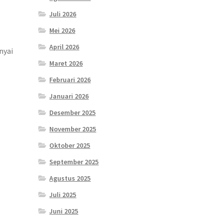
Juli 2026
Mei 2026
April 2026
nyai
Maret 2026
Februari 2026
Januari 2026
Desember 2025
November 2025
Oktober 2025
September 2025
Agustus 2025
Juli 2025
Juni 2025