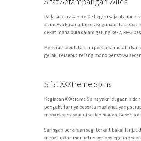
Sifat Serampangan Wilds
Pada kuota akan ronde begitu saja ataupun
istimewa kasar arbitrer. Kegunaan terseb
dekat mana pula dalam gelung ke-2, ke-3 be
Menurut kebulatan, ini pertama melahirkan p
gerak. Tersebut terang mono peristiwa secar
Sifat XXXtreme Spins
Kegiatan XXXtreme Spins yakni dugaan bidan
pengaktifannya beserta maslahat yang serup
mengekspos saat di setiap bagian. Beserta d
Saringan perkiraan segi terkait bakal lanjut
menetapkan menuntun kesiapsiagaan andaik