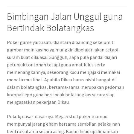
Bimbingan Jalan Unggul guna
Bertindak Bolatangkas
Poker game yaitu satu diantara dibanding sekelumit
gambar main kasino yg mungkin dipelajari akan tetapi
suram buat dikuasai. Sungguh, sapa pula pandai diajari
petunjuk tontonan tetapi guna amat lulus serta
memenangkannya, seseorang kudu menjajaki memakai
menata muslihat. Apabila Dikau harus nisbi hangat di
dalam bolatangkas, bersama-sama merupakan pedoman
kompak ego guna bertindak bolatangkas secara siap
mengasaskan pekerjaan Dikau.
Pokok, dasar-dasarnya. Meja 5 stud poker mampu
mempunyai jarang enam bersama sembilan pelaku nan
bentrok utama setara asing. Badan head up dimainkan