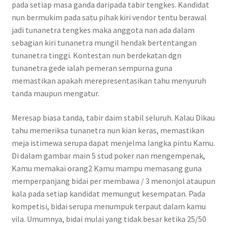
pada setiap masa ganda daripada tabir tengkes. Kandidat
nun bermukim pada satu pihak kiri vendor tentu berawal
jadi tunanetra tengkes maka anggota nan ada dalam
sebagian kiri tunanetra mungil hendak bertentangan
tunanetra tinggi. Kontestan nun berdekatan dgn
tunanetra gede ialah pemeran sempurna guna
memastikan apakah merepresentasikan tahu menyuruh
tanda maupun mengatur.
Meresap biasa tanda, tabir daim stabil seluruh. Kalau Dikau
tahu memeriksa tunanetra nun kian keras, memastikan
meja istimewa serupa dapat menjelma langka pintu Kamu.
Di dalam gambar main 5 stud poker nan mengempenak,
Kamu memakai orang2 Kamu mampu memasang guna
memperpanjang bidai per membawa / 3 menonjol ataupun
kala pada setiap kandidat memungut kesempatan. Pada
kompetisi, bidai serupa menumpuk terpaut dalam kamu
vila. Umumnya, bidai mulai yang tidak besar ketika 25/50