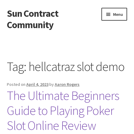
Sun Contract
Skip
Skip
Menu
to
to
Community
navigation
content
Beranda
About us
Tag:
hellcatraz slot demo
Contact us
Posted on
April 4, 2023
by
Aaron Rogers
Privacy Policy
The Ultimate Beginners
Guide to Playing Poker
Slot Online Review