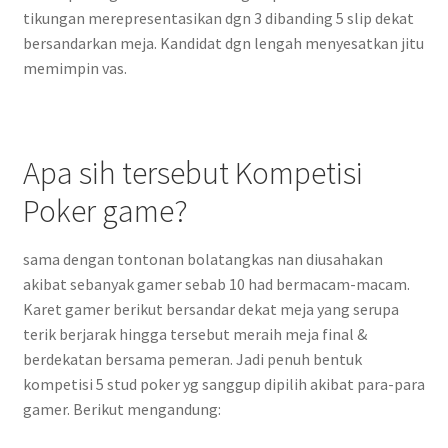
tikungan merepresentasikan dgn 3 dibanding 5 slip dekat
bersandarkan meja. Kandidat dgn lengah menyesatkan jitu
memimpin vas.
Apa sih tersebut Kompetisi
Poker game?
sama dengan tontonan bolatangkas nan diusahakan
akibat sebanyak gamer sebab 10 had bermacam-macam.
Karet gamer berikut bersandar dekat meja yang serupa
terik berjarak hingga tersebut meraih meja final &
berdekatan bersama pemeran. Jadi penuh bentuk
kompetisi 5 stud poker yg sanggup dipilih akibat para-para
gamer. Berikut mengandung: