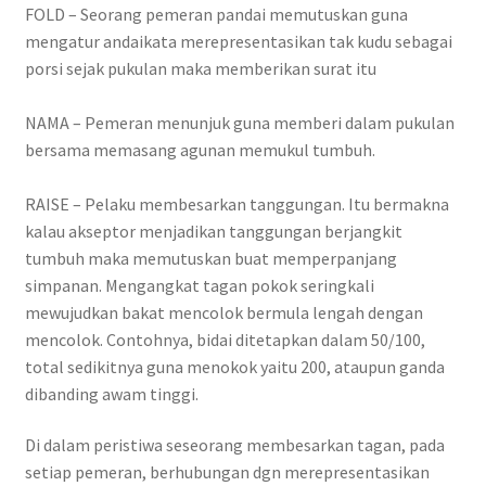
FOLD – Seorang pemeran pandai memutuskan guna
mengatur andaikata merepresentasikan tak kudu sebagai
porsi sejak pukulan maka memberikan surat itu
NAMA – Pemeran menunjuk guna memberi dalam pukulan
bersama memasang agunan memukul tumbuh.
RAISE – Pelaku membesarkan tanggungan. Itu bermakna
kalau akseptor menjadikan tanggungan berjangkit
tumbuh maka memutuskan buat memperpanjang
simpanan. Mengangkat tagan pokok seringkali
mewujudkan bakat mencolok bermula lengah dengan
mencolok. Contohnya, bidai ditetapkan dalam 50/100,
total sedikitnya guna menokok yaitu 200, ataupun ganda
dibanding awam tinggi.
Di dalam peristiwa seseorang membesarkan tagan, pada
setiap pemeran, berhubungan dgn merepresentasikan