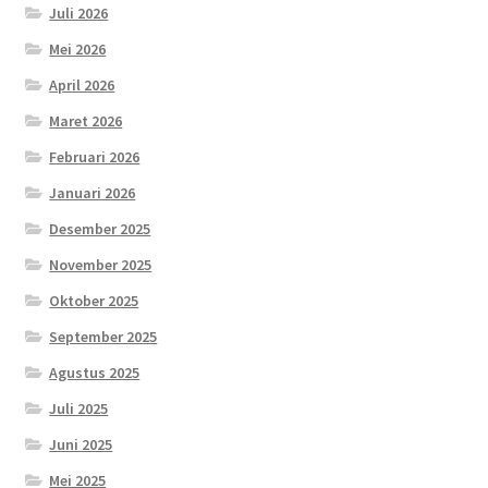
Juli 2026
Mei 2026
April 2026
Maret 2026
Februari 2026
Januari 2026
Desember 2025
November 2025
Oktober 2025
September 2025
Agustus 2025
Juli 2025
Juni 2025
Mei 2025