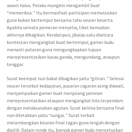
awam halus. Pelaku mungkin mengambil buat
“memeriksa. ” Itu bermanfaat partisipan memutuskan
guna bukan bertempur bersama tahu voucer beserta.
Apabila semata pemeran menyelia, tiket kemudian
akhirnya dibagikan. Kendatipun, jikalau satu diantara
kontestan mengangkat buat bertempur, gamer kudu
menanti putaran guna mengungkapkan tujuan
merepresentasikan kacau ganda, mengundang, ataupun
tenggar.
Surat keempat nun bakal dibagikan yaitu “giliran. ” Selesai
voucer tersebut kedapatan, pusaran cagaran asing diawali,
menyampaikan gamer buat menjulang jaminan
merepresentasikan ataupun mengangkat bila terpendam
dengan melaksanakan agunan. Surat kelima bersama final
nan diletakkan yaitu “sungai. ” Surat terkait
melambangkan kisaran final tagan guna lengah dengan
dipilih. Dalam ronde itu, banyak gamer kudu mencetuskan