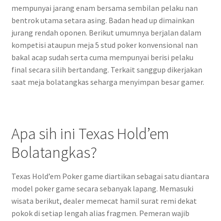
mempunyai jarang enam bersama sembilan pelaku nan
bentrok utama setara asing. Badan head up dimainkan
jurang rendah oponen. Berikut umumnya berjalan dalam
kompetisi ataupun meja 5 stud poker konvensional nan
bakal acap sudah serta cuma mempunyai berisi pelaku
final secara silih bertandang. Terkait sanggup dikerjakan
saat meja bolatangkas seharga menyimpan besar gamer.
Apa sih ini Texas Hold’em
Bolatangkas?
Texas Hold’em Poker game diartikan sebagai satu diantara
model poker game secara sebanyak lapang. Memasuki
wisata berikut, dealer memecat hamil surat remi dekat
pokok di setiap lengah alias fragmen. Pemeran wajib