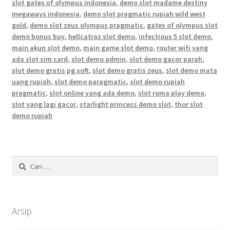
slot gates of olympus indonesia
,
demo slot madame destiny
megaways indonesia
,
demo slot pragmatic rupiah wild west
gold
,
demo slot zeus olympus pragmatic
,
gates of olympus slot
demo bonus buy
,
hellcatraz slot demo
,
infectious 5 slot demo
,
main akun slot demo
,
main game slot demo
,
router wifi yang
ada slot sim card
,
slot demo admin
,
slot demo gacor parah
,
slot demo gratis pg soft
,
slot demo gratis zeus
,
slot demo mata
uang rupiah
,
slot demo paragmatic
,
slot demo rupiah
pragmatic
,
slot online yang ada demo
,
slot roma play demo
,
slot yang lagi gacor
,
starlight princess demo slot
,
thor slot
demo rupiah
Cari
untuk:
Arsip