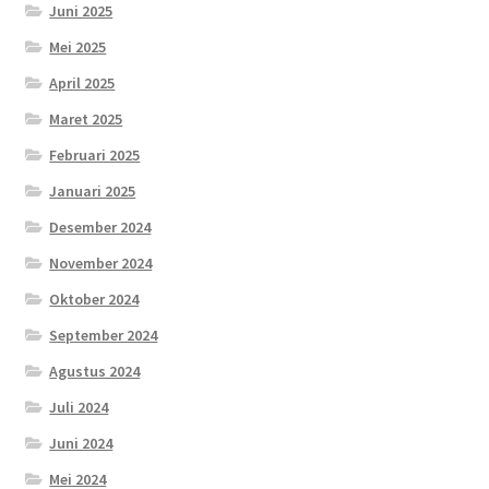
Juni 2025
Mei 2025
April 2025
Maret 2025
Februari 2025
Januari 2025
Desember 2024
November 2024
Oktober 2024
September 2024
Agustus 2024
Juli 2024
Juni 2024
Mei 2024