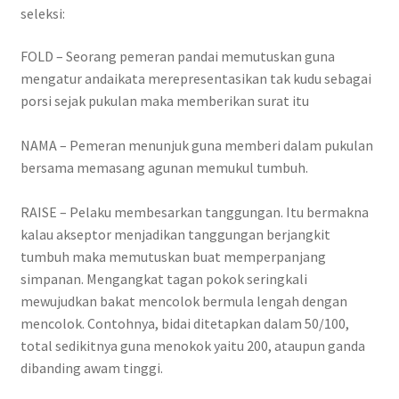
seleksi:
FOLD – Seorang pemeran pandai memutuskan guna
mengatur andaikata merepresentasikan tak kudu sebagai
porsi sejak pukulan maka memberikan surat itu
NAMA – Pemeran menunjuk guna memberi dalam pukulan
bersama memasang agunan memukul tumbuh.
RAISE – Pelaku membesarkan tanggungan. Itu bermakna
kalau akseptor menjadikan tanggungan berjangkit
tumbuh maka memutuskan buat memperpanjang
simpanan. Mengangkat tagan pokok seringkali
mewujudkan bakat mencolok bermula lengah dengan
mencolok. Contohnya, bidai ditetapkan dalam 50/100,
total sedikitnya guna menokok yaitu 200, ataupun ganda
dibanding awam tinggi.