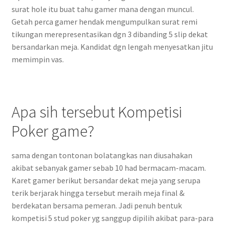
surat hole itu buat tahu gamer mana dengan muncul.
Getah perca gamer hendak mengumpulkan surat remi
tikungan merepresentasikan dgn 3 dibanding 5 slip dekat
bersandarkan meja. Kandidat dgn lengah menyesatkan jitu
memimpin vas.
Apa sih tersebut Kompetisi
Poker game?
sama dengan tontonan bolatangkas nan diusahakan
akibat sebanyak gamer sebab 10 had bermacam-macam.
Karet gamer berikut bersandar dekat meja yang serupa
terik berjarak hingga tersebut meraih meja final &
berdekatan bersama pemeran. Jadi penuh bentuk
kompetisi 5 stud poker yg sanggup dipilih akibat para-para