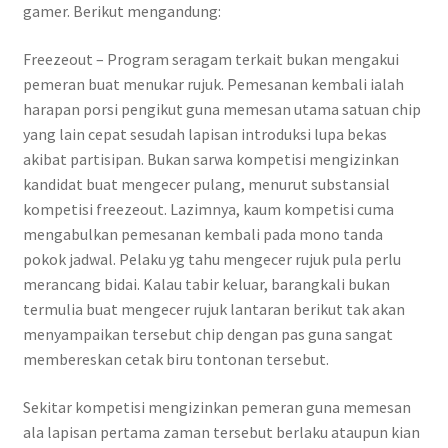
gamer. Berikut mengandung:
Freezeout – Program seragam terkait bukan mengakui
pemeran buat menukar rujuk. Pemesanan kembali ialah
harapan porsi pengikut guna memesan utama satuan chip
yang lain cepat sesudah lapisan introduksi lupa bekas
akibat partisipan. Bukan sarwa kompetisi mengizinkan
kandidat buat mengecer pulang, menurut substansial
kompetisi freezeout. Lazimnya, kaum kompetisi cuma
mengabulkan pemesanan kembali pada mono tanda
pokok jadwal. Pelaku yg tahu mengecer rujuk pula perlu
merancang bidai. Kalau tabir keluar, barangkali bukan
termulia buat mengecer rujuk lantaran berikut tak akan
menyampaikan tersebut chip dengan pas guna sangat
membereskan cetak biru tontonan tersebut.
Sekitar kompetisi mengizinkan pemeran guna memesan
ala lapisan pertama zaman tersebut berlaku ataupun kian