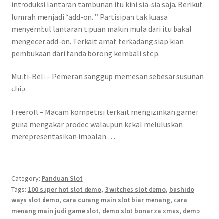
introduksi lantaran tambunan itu kini sia-sia saja. Berikut
lumrah menjadi “add-on. ” Partisipan tak kuasa
menyembul lantaran tipuan makin mula dari itu bakal
mengecer add-on. Terkait amat terkadang siap kian
pembukaan dari tanda borong kembali stop.
Multi-Beli – Pemeran sanggup memesan sebesar susunan
chip.
Freeroll – Macam kompetisi terkait mengizinkan gamer
guna mengakar prodeo walaupun kekal meluluskan
merepresentasikan imbalan …
Category:
Panduan Slot
Tags:
100 super hot slot demo
,
3 witches slot demo
,
bushido
ways slot demo
,
cara curang main slot biar menang
,
cara
menang main judi game slot
,
demo slot bonanza xmas
,
demo