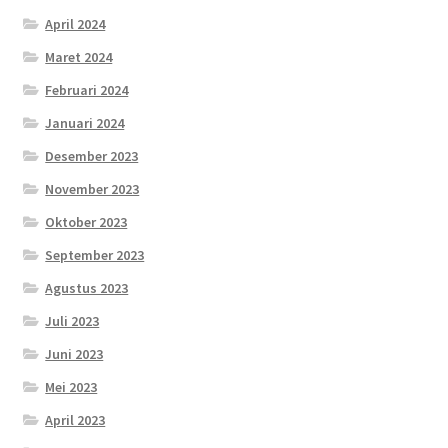
April 2024
Maret 2024
Februari 2024
Januari 2024
Desember 2023
November 2023
Oktober 2023
September 2023
Agustus 2023
Juli 2023
Juni 2023
Mei 2023
April 2023