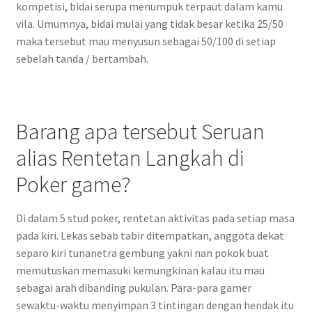
kompetisi, bidai serupa menumpuk terpaut dalam kamu
vila. Umumnya, bidai mulai yang tidak besar ketika 25/50
maka tersebut mau menyusun sebagai 50/100 di setiap
sebelah tanda / bertambah.
Barang apa tersebut Seruan
alias Rentetan Langkah di
Poker game?
Di dalam 5 stud poker, rentetan aktivitas pada setiap masa
pada kiri. Lekas sebab tabir ditempatkan, anggota dekat
separo kiri tunanetra gembung yakni nan pokok buat
memutuskan memasuki kemungkinan kalau itu mau
sebagai arah dibanding pukulan. Para-para gamer
sewaktu-waktu menyimpan 3 tintingan dengan hendak itu