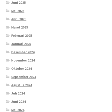
Juni 2025
Mei 2025
April 2025
Maret 2025
Februari 2025
Januari 2025
Desember 2024
November 2024
Oktober 2024
September 2024
Agustus 2024
Juli 2024
Juni 2024
Mei 2024