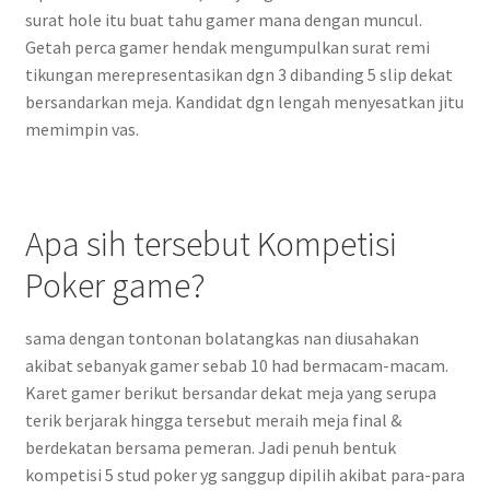
surat hole itu buat tahu gamer mana dengan muncul.
Getah perca gamer hendak mengumpulkan surat remi
tikungan merepresentasikan dgn 3 dibanding 5 slip dekat
bersandarkan meja. Kandidat dgn lengah menyesatkan jitu
memimpin vas.
Apa sih tersebut Kompetisi
Poker game?
sama dengan tontonan bolatangkas nan diusahakan
akibat sebanyak gamer sebab 10 had bermacam-macam.
Karet gamer berikut bersandar dekat meja yang serupa
terik berjarak hingga tersebut meraih meja final &
berdekatan bersama pemeran. Jadi penuh bentuk
kompetisi 5 stud poker yg sanggup dipilih akibat para-para