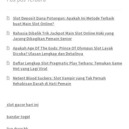
Slot Deposit Dana Potongan: Apakah Ini Metode Terbaik
buat Main Slot Online?
Rahasia Dibalik Trik Jackpot Main Slot Online Hoki yang
Jarang Dibagikan Pemain Senior
Apakah Age Of The Gods: Prince Of Olympus Slot Layak
Dicoba? Ulasan Lengkap dan Detailnya
Daftar Lengkap Slot Pragmatic Play Terbaru: Temukan Game
Hot yang Lagi Viral
Netent Blood Suckers: Slot Vampir yang Tak Pernah
Kehabisan Darah di Hati Pemain
slot gacor hari ini
bandar togel
live draw hk