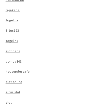
rajakadal
togel hk
Situs123
togel hk
slot dana
pompa303
houserulescafe
slot online
situs slot
slot