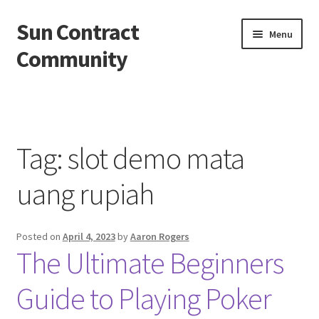
Sun Contract
Skip
Skip
Menu
to
to
Community
navigation
content
Beranda
About us
Tag:
slot demo mata
Contact us
uang rupiah
Privacy Policy
Posted on
April 4, 2023
by
Aaron Rogers
The Ultimate Beginners
Guide to Playing Poker