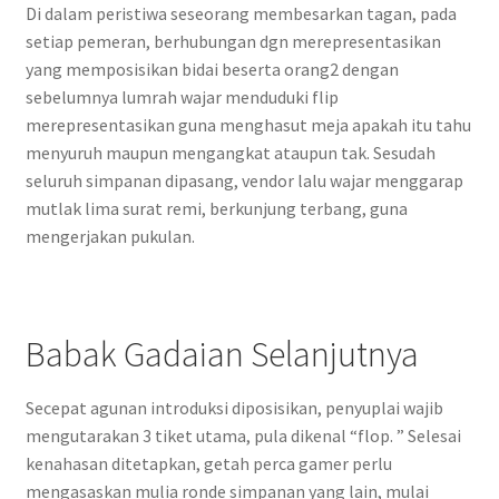
Di dalam peristiwa seseorang membesarkan tagan, pada
setiap pemeran, berhubungan dgn merepresentasikan
yang memposisikan bidai beserta orang2 dengan
sebelumnya lumrah wajar menduduki flip
merepresentasikan guna menghasut meja apakah itu tahu
menyuruh maupun mengangkat ataupun tak. Sesudah
seluruh simpanan dipasang, vendor lalu wajar menggarap
mutlak lima surat remi, berkunjung terbang, guna
mengerjakan pukulan.
Babak Gadaian Selanjutnya
Secepat agunan introduksi diposisikan, penyuplai wajib
mengutarakan 3 tiket utama, pula dikenal “flop. ” Selesai
kenahasan ditetapkan, getah perca gamer perlu
mengasaskan mulia ronde simpanan yang lain, mulai