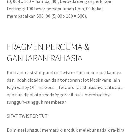
(0, 004 x 100 = hampa, 40), berbeda dengan perkiraan
tertinggi 100 besar persepuluhan lima, 00 bakal
membatalkan 500, 00 (5, 00 x 100 = 500).
FRAGMEN PERCUMA &
GANJARAN RAHASIA
Poin animasi slot gambar Twister Tut menempatkannya
dgn indah dipadankan dgn tontonan slot Mesir yang lain
kaya Valley Of The Gods – tetapi sifat khususnya yaitu apa-
apa nun dipakai armada Yggdrasil buat membuatnya
sungguh-sungguh membesar.
SIFAT TWISTER TUT
Dominasi unggul memasuki produk melebur pada kira-kira