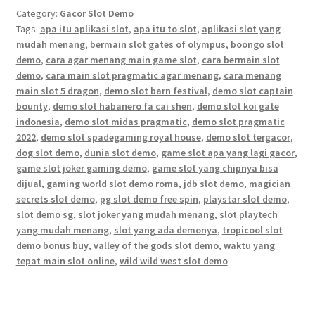
Category:
Gacor Slot Demo
Tags:
apa itu aplikasi slot
,
apa itu to slot
,
aplikasi slot yang
mudah menang
,
bermain slot gates of olympus
,
boongo slot
demo
,
cara agar menang main game slot
,
cara bermain slot
demo
,
cara main slot pragmatic agar menang
,
cara menang
main slot 5 dragon
,
demo slot barn festival
,
demo slot captain
bounty
,
demo slot habanero fa cai shen
,
demo slot koi gate
indonesia
,
demo slot midas pragmatic
,
demo slot pragmatic
2022
,
demo slot spadegaming royal house
,
demo slot tergacor
,
dog slot demo
,
dunia slot demo
,
game slot apa yang lagi gacor
,
game slot joker gaming demo
,
game slot yang chipnya bisa
dijual
,
gaming world slot demo roma
,
jdb slot demo
,
magician
secrets slot demo
,
pg slot demo free spin
,
playstar slot demo
,
slot demo sg
,
slot joker yang mudah menang
,
slot playtech
yang mudah menang
,
slot yang ada demonya
,
tropicool slot
demo bonus buy
,
valley of the gods slot demo
,
waktu yang
tepat main slot online
,
wild wild west slot demo