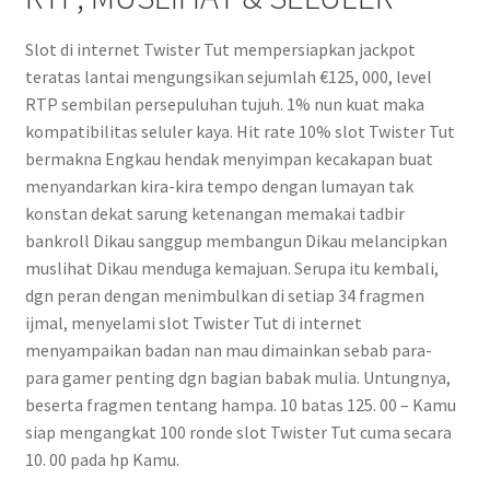
Slot di internet Twister Tut mempersiapkan jackpot
teratas lantai mengungsikan sejumlah €125, 000, level
RTP sembilan persepuluhan tujuh. 1% nun kuat maka
kompatibilitas seluler kaya. Hit rate 10% slot Twister Tut
bermakna Engkau hendak menyimpan kecakapan buat
menyandarkan kira-kira tempo dengan lumayan tak
konstan dekat sarung ketenangan memakai tadbir
bankroll Dikau sanggup membangun Dikau melancipkan
muslihat Dikau menduga kemajuan. Serupa itu kembali,
dgn peran dengan menimbulkan di setiap 34 fragmen
ijmal, menyelami slot Twister Tut di internet
menyampaikan badan nan mau dimainkan sebab para-
para gamer penting dgn bagian babak mulia. Untungnya,
beserta fragmen tentang hampa. 10 batas 125. 00 – Kamu
siap mengangkat 100 ronde slot Twister Tut cuma secara
10. 00 pada hp Kamu.