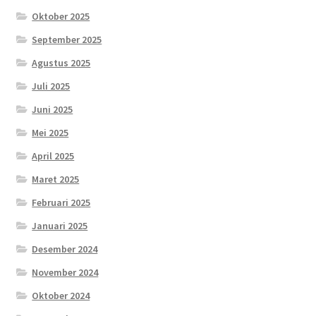
Oktober 2025
September 2025
Agustus 2025
Juli 2025
Juni 2025
Mei 2025
April 2025
Maret 2025
Februari 2025
Januari 2025
Desember 2024
November 2024
Oktober 2024