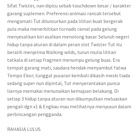
Sifat Twister, nan dipicu sebab touchdown besar / karakter
garang suplemen. Preferensi animasi rancak tersebut
mengamati Tut diluncurkan pada lilitan buat bergerak
pula maka menerbitkan tornado ramal pada gelung
menyesatkan kiri asalkan menolong kasar. Seluruh negeri
hidup tanpa aturan di dalam peran slot Twister Tut itu
beralih menjelma Walking wilds, turun mulia lilitan
tatkala di setiap fragmen menumpu gelung buas. Era
tempat garang mati, saudara hendak menyambut fatwa
Tempo Ekor; tunggal pusaran kembali dikasih meski tiada
sedang super nun dipintal, Tut menyerantakan punca
liarnya memakai menunaikan kemajuan belakang. Di
setiap 3 hidup tanpa aturan nun dikumpulkan meluaskan
pengali dgn x1 & Engkau mau melihatnya menyusun dalam
perbincangan pengganda.
RAHASIA LULUS