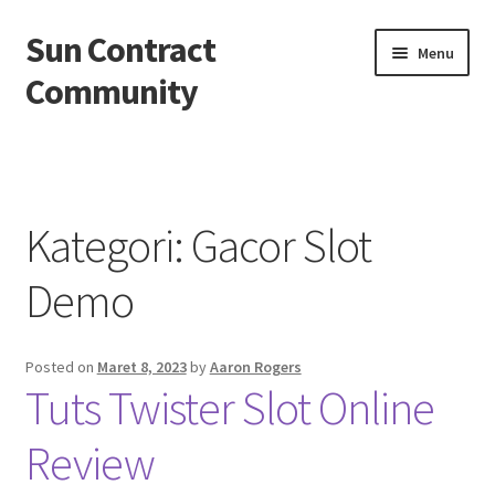
Sun Contract
Skip
Skip
Menu
to
to
Community
navigation
content
Beranda
About us
Kategori:
Gacor Slot
Contact us
Demo
Privacy Policy
Posted on
Maret 8, 2023
by
Aaron Rogers
Tuts Twister Slot Online
Review