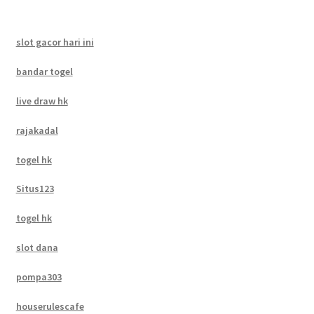
slot gacor hari ini
bandar togel
live draw hk
rajakadal
togel hk
Situs123
togel hk
slot dana
pompa303
houserulescafe