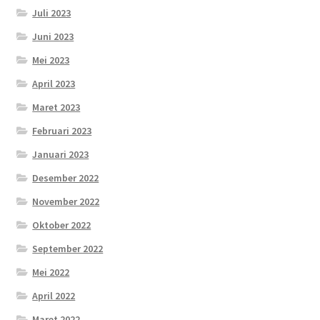
Juli 2023
Juni 2023
Mei 2023
April 2023
Maret 2023
Februari 2023
Januari 2023
Desember 2022
November 2022
Oktober 2022
September 2022
Mei 2022
April 2022
Maret 2022