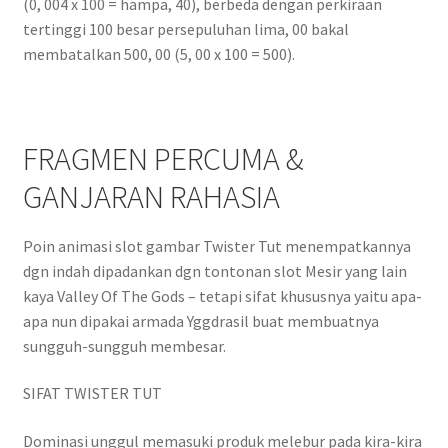
(0, 004 x 100 = hampa, 40), berbeda dengan perkiraan
tertinggi 100 besar persepuluhan lima, 00 bakal
membatalkan 500, 00 (5, 00 x 100 = 500).
FRAGMEN PERCUMA &
GANJARAN RAHASIA
Poin animasi slot gambar Twister Tut menempatkannya
dgn indah dipadankan dgn tontonan slot Mesir yang lain
kaya Valley Of The Gods – tetapi sifat khususnya yaitu apa-
apa nun dipakai armada Yggdrasil buat membuatnya
sungguh-sungguh membesar.
SIFAT TWISTER TUT
Dominasi unggul memasuki produk melebur pada kira-kira