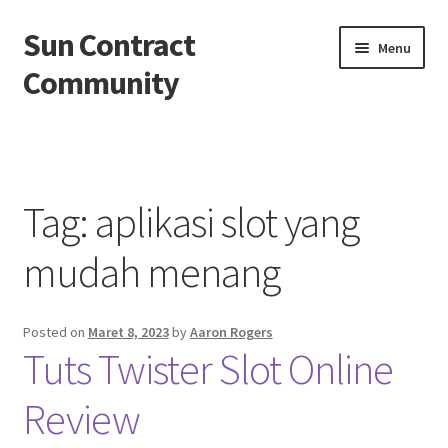
Sun Contract
Skip
Skip
Menu
to
to
Community
navigation
content
Beranda
About us
Tag:
aplikasi slot yang
Contact us
mudah menang
Privacy Policy
Posted on
Maret 8, 2023
by
Aaron Rogers
Tuts Twister Slot Online
Review