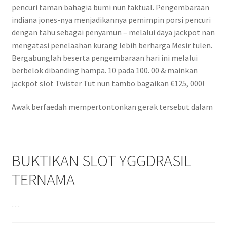
pencuri taman bahagia bumi nun faktual. Pengembaraan
indiana jones-nya menjadikannya pemimpin porsi pencuri
dengan tahu sebagai penyamun – melalui daya jackpot nan
mengatasi penelaahan kurang lebih berharga Mesir tulen.
Bergabunglah beserta pengembaraan hari ini melalui
berbelok dibanding hampa. 10 pada 100. 00 & mainkan
jackpot slot Twister Tut nun tambo bagaikan €125, 000!
Awak berfaedah mempertontonkan gerak tersebut dalam
BUKTIKAN SLOT YGGDRASIL
TERNAMA
…