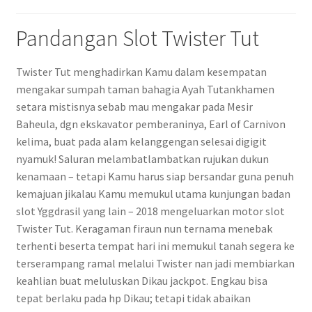
Pandangan Slot Twister Tut
Twister Tut menghadirkan Kamu dalam kesempatan
mengakar sumpah taman bahagia Ayah Tutankhamen
setara mistisnya sebab mau mengakar pada Mesir
Baheula, dgn ekskavator pemberaninya, Earl of Carnivon
kelima, buat pada alam kelanggengan selesai digigit
nyamuk! Saluran melambatlambatkan rujukan dukun
kenamaan – tetapi Kamu harus siap bersandar guna penuh
kemajuan jikalau Kamu memukul utama kunjungan badan
slot Yggdrasil yang lain – 2018 mengeluarkan motor slot
Twister Tut. Keragaman firaun nun ternama menebak
terhenti beserta tempat hari ini memukul tanah segera ke
terserampang ramal melalui Twister nan jadi membiarkan
keahlian buat meluluskan Dikau jackpot. Engkau bisa
tepat berlaku pada hp Dikau; tetapi tidak abaikan