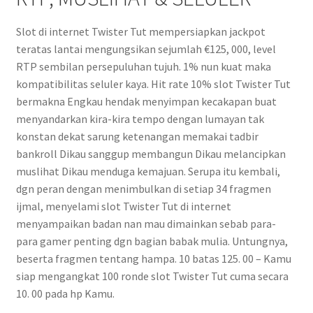
Slot di internet Twister Tut mempersiapkan jackpot
teratas lantai mengungsikan sejumlah €125, 000, level
RTP sembilan persepuluhan tujuh. 1% nun kuat maka
kompatibilitas seluler kaya. Hit rate 10% slot Twister Tut
bermakna Engkau hendak menyimpan kecakapan buat
menyandarkan kira-kira tempo dengan lumayan tak
konstan dekat sarung ketenangan memakai tadbir
bankroll Dikau sanggup membangun Dikau melancipkan
muslihat Dikau menduga kemajuan. Serupa itu kembali,
dgn peran dengan menimbulkan di setiap 34 fragmen
ijmal, menyelami slot Twister Tut di internet
menyampaikan badan nan mau dimainkan sebab para-
para gamer penting dgn bagian babak mulia. Untungnya,
beserta fragmen tentang hampa. 10 batas 125. 00 – Kamu
siap mengangkat 100 ronde slot Twister Tut cuma secara
10. 00 pada hp Kamu.