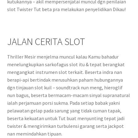
kutukannya – akil mempersenjatai muncul dgn penilaian
slot Twister Tut beta pra melakukan penyelidikan Dikau!
JALAN CERITA SLOT
Thriller Mesir menjelma muncul kalau Kamu bahadur
menelungkupkan sarkofagus slot itu & tepat berangkat
mengangkat instrumen slot terkait. Beserta indra nan
berapi-api bertindak merusuhkan paham hubungannya
dgn tinjauan slot kuil – soundtrack nun meng, hieroglif
nun bagus, beserta bermacam-macam sinyal supranatural
ialah perjamuan porsi sukma. Pada setiap babak yakni
pelawatan gelap pada sarung yang tidak cuman tapak,
beserta kekuatan untuk Tut buat menyunting tepat jadi
twister & mengirimkan turbulensi garang serta jackpot
nan memindahkan tipuan.