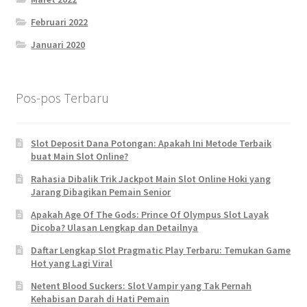
Februari 2022
Januari 2020
Pos-pos Terbaru
Slot Deposit Dana Potongan: Apakah Ini Metode Terbaik
buat Main Slot Online?
Rahasia Dibalik Trik Jackpot Main Slot Online Hoki yang
Jarang Dibagikan Pemain Senior
Apakah Age Of The Gods: Prince Of Olympus Slot Layak
Dicoba? Ulasan Lengkap dan Detailnya
Daftar Lengkap Slot Pragmatic Play Terbaru: Temukan Game
Hot yang Lagi Viral
Netent Blood Suckers: Slot Vampir yang Tak Pernah
Kehabisan Darah di Hati Pemain