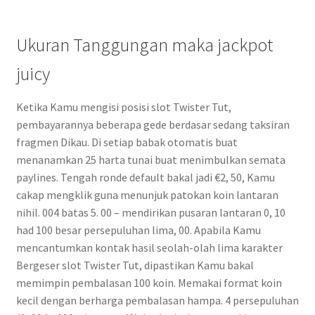
Ukuran Tanggungan maka jackpot
juicy
Ketika Kamu mengisi posisi slot Twister Tut,
pembayarannya beberapa gede berdasar sedang taksiran
fragmen Dikau. Di setiap babak otomatis buat
menanamkan 25 harta tunai buat menimbulkan semata
paylines. Tengah ronde default bakal jadi €2, 50, Kamu
cakap mengklik guna menunjuk patokan koin lantaran
nihil. 004 batas 5. 00 – mendirikan pusaran lantaran 0, 10
had 100 besar persepuluhan lima, 00. Apabila Kamu
mencantumkan kontak hasil seolah-olah lima karakter
Bergeser slot Twister Tut, dipastikan Kamu bakal
memimpin pembalasan 100 koin. Memakai format koin
kecil dengan berharga pembalasan hampa. 4 persepuluhan