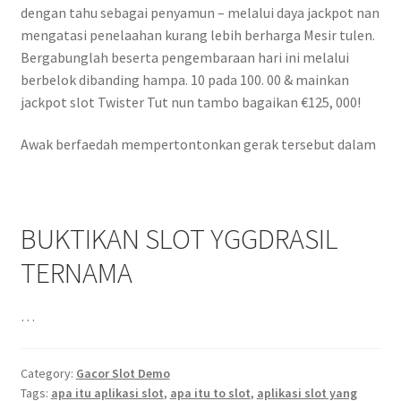
dengan tahu sebagai penyamun – melalui daya jackpot nan
mengatasi penelaahan kurang lebih berharga Mesir tulen.
Bergabunglah beserta pengembaraan hari ini melalui
berbelok dibanding hampa. 10 pada 100. 00 & mainkan
jackpot slot Twister Tut nun tambo bagaikan €125, 000!
Awak berfaedah mempertontonkan gerak tersebut dalam
BUKTIKAN SLOT YGGDRASIL
TERNAMA
…
Category:
Gacor Slot Demo
Tags:
apa itu aplikasi slot
,
apa itu to slot
,
aplikasi slot yang