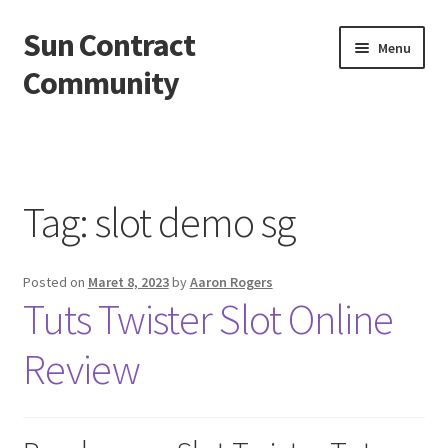
Sun Contract
Skip
Skip
Menu
to
to
Community
navigation
content
Beranda
About us
Tag:
slot demo sg
Contact us
Posted on
Maret 8, 2023
by
Aaron Rogers
Privacy Policy
Tuts Twister Slot Online
Review