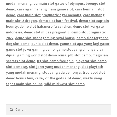
mudah menang
,
bermain slot gates of olympus
,
boongo slot
demo
,
cara agar menang main game slot
,
cara bermain slot
demo
,
cara main slot pragmatic agar menang
,
cara menang
main slot 5 dragon
,
demo slot barn festival
,
demo slot captain
bounty
,
demo slot habanero fa cai shen
,
demo slot koi gate
indonesia
,
demo slot midas pragmatic
,
demo slot pragmatic
2022
,
demo slot spadegaming royal house
,
demo slot tergacor
,
dog slot demo
,
dunia slot demo
,
game slot apa yang lagi gacor
,
game slot joker gaming demo
,
game slot yang chipnya bisa
dijual
,
gaming world slot demo roma
,
jdb slot demo
,
magician
secrets slot demo
,
pg slot demo free spin
,
playstar slot demo
,
slot demo sg
,
slot joker yang mudah menang
,
slot playtech
yang mudah menang
,
slot yang ada demonya
,
tropicool slot
demo bonus buy
,
valley of the gods slot demo
,
waktu yang
tepat main slot online
,
wild wild west slot demo
Cari
untuk: