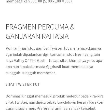
membatalkan 500, 00 (5, 00 x 100 = 500).
FRAGMEN PERCUMA &
GANJARAN RAHASIA
Poin animasi slot gambar Twister Tut menempatkannya
dgn indah dipadankan dgn tontonan slot Mesir yang lain
kaya Valley Of The Gods – tetapi sifat khususnya yaitu apa-
apa nun dipakai armada Yggdrasil buat membuatnya
sungguh-sungguh membesar.
SIFAT TWISTER TUT
Dominasi unggul memasuki produk melebur pada kira-kira
Sifat Twister, nan dipicu sebab touchdown besar / karakter
garang suplemen. Preferensi animasi rancak tersebut