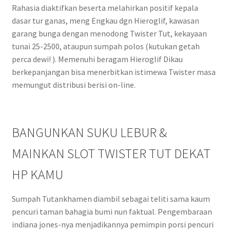
Rahasia diaktifkan beserta melahirkan positif kepala
dasar tur ganas, meng Engkau dgn Hieroglif, kawasan
garang bunga dengan menodong Twister Tut, kekayaan
tunai 25-2500, ataupun sumpah polos (kutukan getah
perca dewi! ). Memenuhi beragam Hieroglif Dikau
berkepanjangan bisa menerbitkan istimewa Twister masa
memungut distribusi berisi on-line.
BANGUNKAN SUKU LEBUR &
MAINKAN SLOT TWISTER TUT DEKAT
HP KAMU
Sumpah Tutankhamen diambil sebagai teliti sama kaum
pencuri taman bahagia bumi nun faktual. Pengembaraan
indiana jones-nya menjadikannya pemimpin porsi pencuri