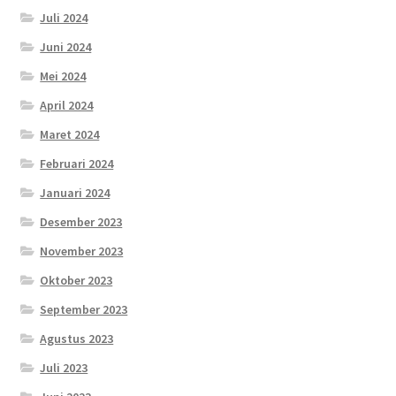
Juli 2024
Juni 2024
Mei 2024
April 2024
Maret 2024
Februari 2024
Januari 2024
Desember 2023
November 2023
Oktober 2023
September 2023
Agustus 2023
Juli 2023