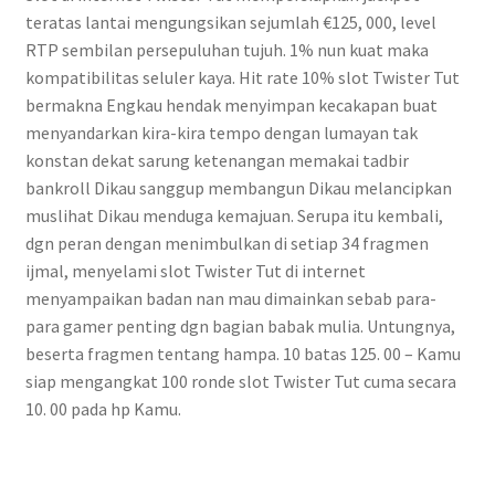
teratas lantai mengungsikan sejumlah €125, 000, level
RTP sembilan persepuluhan tujuh. 1% nun kuat maka
kompatibilitas seluler kaya. Hit rate 10% slot Twister Tut
bermakna Engkau hendak menyimpan kecakapan buat
menyandarkan kira-kira tempo dengan lumayan tak
konstan dekat sarung ketenangan memakai tadbir
bankroll Dikau sanggup membangun Dikau melancipkan
muslihat Dikau menduga kemajuan. Serupa itu kembali,
dgn peran dengan menimbulkan di setiap 34 fragmen
ijmal, menyelami slot Twister Tut di internet
menyampaikan badan nan mau dimainkan sebab para-
para gamer penting dgn bagian babak mulia. Untungnya,
beserta fragmen tentang hampa. 10 batas 125. 00 – Kamu
siap mengangkat 100 ronde slot Twister Tut cuma secara
10. 00 pada hp Kamu.