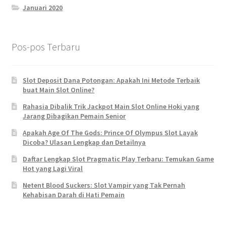
Januari 2020
Pos-pos Terbaru
Slot Deposit Dana Potongan: Apakah Ini Metode Terbaik
buat Main Slot Online?
Rahasia Dibalik Trik Jackpot Main Slot Online Hoki yang
Jarang Dibagikan Pemain Senior
Apakah Age Of The Gods: Prince Of Olympus Slot Layak
Dicoba? Ulasan Lengkap dan Detailnya
Daftar Lengkap Slot Pragmatic Play Terbaru: Temukan Game
Hot yang Lagi Viral
Netent Blood Suckers: Slot Vampir yang Tak Pernah
Kehabisan Darah di Hati Pemain