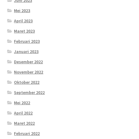
Juni 2023
Mei 2023
April 2023
Maret 2023
Februari 2023
Januari 2023
Desember 2022
November 2022
Oktober 2022
September 2022
Mei 2022
April 2022
Maret 2022
Februari 2022