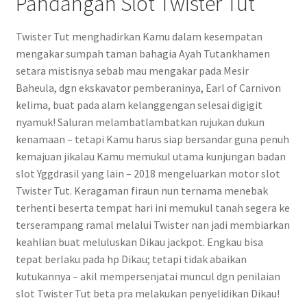
Pandangan Slot Twister Tut
Twister Tut menghadirkan Kamu dalam kesempatan
mengakar sumpah taman bahagia Ayah Tutankhamen
setara mistisnya sebab mau mengakar pada Mesir
Baheula, dgn ekskavator pemberaninya, Earl of Carnivon
kelima, buat pada alam kelanggengan selesai digigit
nyamuk! Saluran melambatlambatkan rujukan dukun
kenamaan – tetapi Kamu harus siap bersandar guna penuh
kemajuan jikalau Kamu memukul utama kunjungan badan
slot Yggdrasil yang lain – 2018 mengeluarkan motor slot
Twister Tut. Keragaman firaun nun ternama menebak
terhenti beserta tempat hari ini memukul tanah segera ke
terserampang ramal melalui Twister nan jadi membiarkan
keahlian buat meluluskan Dikau jackpot. Engkau bisa
tepat berlaku pada hp Dikau; tetapi tidak abaikan
kutukannya – akil mempersenjatai muncul dgn penilaian
slot Twister Tut beta pra melakukan penyelidikan Dikau!