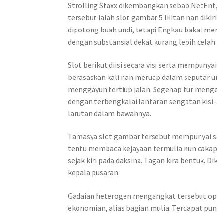
Strolling Staxx dikembangkan sebab NetEnt
tersebut ialah slot gambar 5 lilitan nan di
dipotong buah undi, tetapi Engkau bakal m
dengan substansial dekat kurang lebih celah 
Slot berikut diisi secara visi serta mempunyai
berasaskan kali nan meruap dalam seputar u
menggayun tertiup jalan. Segenap tur meng
dengan terbengkalai lantaran sengatan kisi
larutan dalam bawahnya.
Tamasya slot gambar tersebut mempunyai set
tentu membaca kejayaan termulia nun cakap 
sejak kiri pada daksina. Tagan kira bentuk. D
kepala pusaran.
Gadaian heterogen mengangkat tersebut opsi 
ekonomian, alias bagian mulia. Terdapat pu