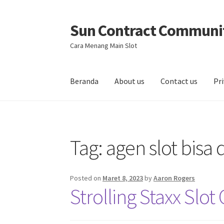
Sun Contract Communi
Skip
Skip
to
to
Cara Menang Main Slot
navigation
content
Beranda
About us
Contact us
Pri
Beranda
About us
Contact us
Privacy Policy
Tag:
agen slot bisa
Posted on
Maret 8, 2023
by
Aaron Rogers
Strolling Staxx Slo