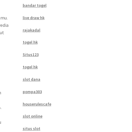
bandar togel
amu.
live draw hk
edia
rajakadal
but
togel hk
Situs123
togel hk
slot dana
pompa303
n
houserulescafe
.
slot online
u
situs slot