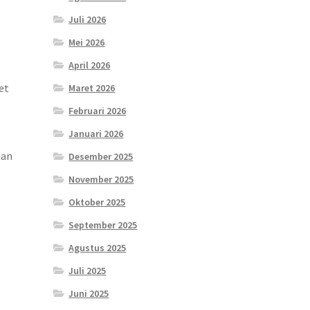
Juli 2026
Mei 2026
April 2026
et
Maret 2026
Februari 2026
Januari 2026
aan
Desember 2025
November 2025
Oktober 2025
September 2025
Agustus 2025
Juli 2025
Juni 2025