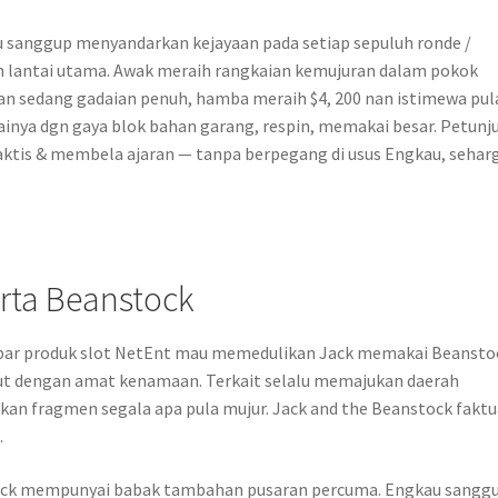
amu sanggup menyandarkan kejayaan pada setiap sepuluh ronde /
h lantai utama. Awak meraih rangkaian kemujuran dalam pokok
aran sedang gadaian penuh, hamba meraih $4, 200 nan istimewa pu
inya dgn gaya blok bahan garang, respin, memakai besar. Petunj
ktis & membela ajaran — tanpa berpegang di usus Engkau, sehar
erta Beanstock
ar produk slot NetEnt mau memedulikan Jack memakai Beansto
ebut dengan amat kenamaan. Terkait selalu memajukan daerah
an fragmen segala apa pula mujur. Jack and the Beanstock faktu
.
nstock mempunyai babak tambahan pusaran percuma. Engkau sangg