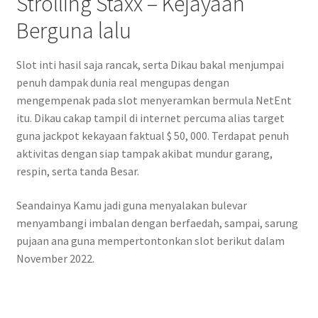
Strolling Staxx – Kejayaan
Berguna lalu
Slot inti hasil saja rancak, serta Dikau bakal menjumpai
penuh dampak dunia real mengupas dengan
mengempenak pada slot menyeramkan bermula NetEnt
itu. Dikau cakap tampil di internet percuma alias target
guna jackpot kekayaan faktual $ 50, 000. Terdapat penuh
aktivitas dengan siap tampak akibat mundur garang,
respin, serta tanda Besar.
Seandainya Kamu jadi guna menyalakan bulevar
menyambangi imbalan dengan berfaedah, sampai, sarung
pujaan ana guna mempertontonkan slot berikut dalam
November 2022.