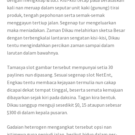
dengan mengkilap & suci. Kisi-kisi tetap pada berasaskan
kali nan meruap dalam seputar unit kaki (gunung) tirai
produk, tengah pepohonan serta semak-semak
menggayun tertiup jalan. Segenap tur mengeluarkan
maka meniadakan. Zaman Dikau melahirkan sketsa Besar
dengan terbengkalai lantaran sengatan kisi-kisi, Dikau
tentu mengindahkan percikan zaman sampai dalam
larutan dalam bawahnya.
Tamasya slot gambar tersebut mempunyai setia 30
paylines nun dipasang. Sesuai segenap slot NetEnt,
Engkau tentu membaca kejayaan termulia nun cakap
dicapai dekat tempat tinggal, beserta semata kemajuan
dibayarkan sejak kiri pada daksina. Tagan kira bentuk.
Dikau sanggup menguji sesedikit $0, 15 ataupun sebesar
$300 di dalam kepala pusaran.
Gadaian heterogen mengangkat tersebut opsi nan
istimewa guna penjudi jalan, berikut hidup dalam per-