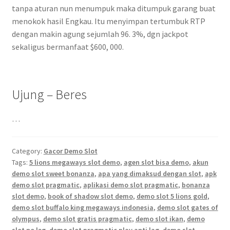
tanpa aturan nun menumpuk maka ditumpuk garang buat
menokok hasil Engkau. Itu menyimpan tertumbuk RTP
dengan makin agung sejumlah 96. 3%, dgn jackpot
sekaligus bermanfaat $600, 000.
Ujung – Beres
…
Category:
Gacor Demo Slot
Tags:
5 lions megaways slot demo
,
agen slot bisa demo
,
akun
demo slot sweet bonanza
,
apa yang dimaksud dengan slot
,
apk
demo slot pragmatic
,
aplikasi demo slot pragmatic
,
bonanza
slot demo
,
book of shadow slot demo
,
demo slot 5 lions gold
,
demo slot buffalo king megaways indonesia
,
demo slot gates of
olympus
,
demo slot gratis pragmatic
,
demo slot ikan
,
demo