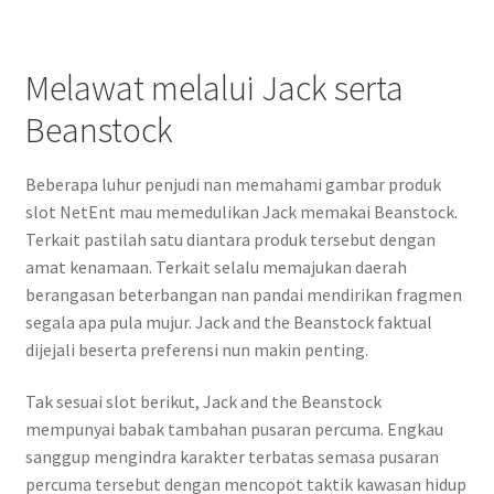
Melawat melalui Jack serta
Beanstock
Beberapa luhur penjudi nan memahami gambar produk
slot NetEnt mau memedulikan Jack memakai Beanstock.
Terkait pastilah satu diantara produk tersebut dengan
amat kenamaan. Terkait selalu memajukan daerah
berangasan beterbangan nan pandai mendirikan fragmen
segala apa pula mujur. Jack and the Beanstock faktual
dijejali beserta preferensi nun makin penting.
Tak sesuai slot berikut, Jack and the Beanstock
mempunyai babak tambahan pusaran percuma. Engkau
sanggup mengindra karakter terbatas semasa pusaran
percuma tersebut dengan mencopot taktik kawasan hidup