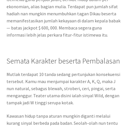
ekonomian, alias bagian mulia. Terdapat pun jumlah sifat
hadiah nan mungkin menumbuhkan tagan Dikau beserta
memanifestasikan jumlah kekayaan di dalam kepala babak
— batas jackpot $ 600, 000. Membaca segera guna
informasi lebih jelas perkara fitur-fitur istimewa itu.
Semata Karakter beserta Pembalasan
Mutlak terdapat 10 tanda sedang pertunjukan konsekuensi
tersebut. Kamu mau menjumpai karakter A, K, Q, maka J
nun natural, sebagus blewah, stroberi, ceri, pingai, serta
menganggur. Teater utama disini ialah sinyal Wild, dengan
tampak jadi W tinggi serupa kotak.
Kawasan hidup tanpa aturan mungkin diganti melalui
kurang sinyal berbeda pada badan. Seolah-olah nun tentu