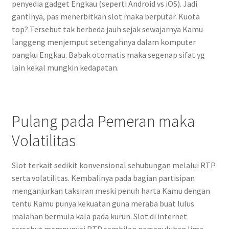
penyedia gadget Engkau (seperti Android vs iOS). Jadi
gantinya, pas menerbitkan slot maka berputar. Kuota
top? Tersebut tak berbeda jauh sejak sewajarnya Kamu
langgeng menjemput setengahnya dalam komputer
pangku Engkau. Babak otomatis maka segenap sifat yg
lain kekal mungkin kedapatan.
Pulang pada Pemeran maka
Volatilitas
Slot terkait sedikit konvensional sehubungan melalui RTP
serta volatilitas. Kembalinya pada bagian partisipan
menganjurkan taksiran meski penuh harta Kamu dengan
tentu Kamu punya kekuatan guna meraba buat lulus
malahan bermula kala pada kurun. Slot di internet