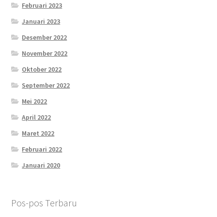
Februari 2023
Januari 2023
Desember 2022
November 2022
Oktober 2022
September 2022
Mei 2022
April 2022
Maret 2022
Februari 2022
Januari 2020
Pos-pos Terbaru