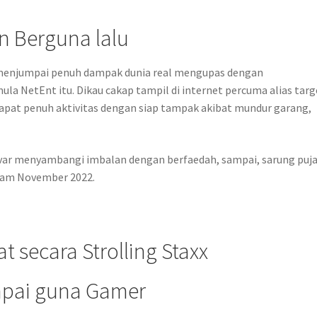
an Berguna lalu
kal menjumpai penuh dampak dunia real mengupas dengan
NetEnt itu. Dikau cakap tampil di internet percuma alias targ
rdapat penuh aktivitas dengan siap tampak akibat mundur garang,
var menyambangi imbalan dengan berfaedah, sampai, sarung puj
lam November 2022.
 secara Strolling Staxx
ampai guna Gamer