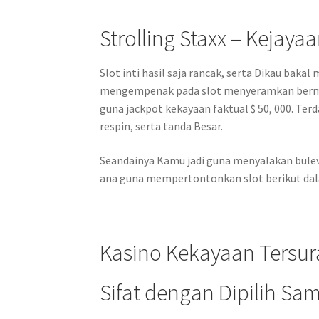
Strolling Staxx – Kejaya
Slot inti hasil saja rancak, serta Dikau ba
mengempenak pada slot menyeramkan bermula 
guna jackpot kekayaan faktual $ 50, 000. Te
respin, serta tanda Besar.
Seandainya Kamu jadi guna menyalakan bule
ana guna mempertontonkan slot berikut da
Kasino Kekayaan Tersurat
Sifat dengan Dipilih S