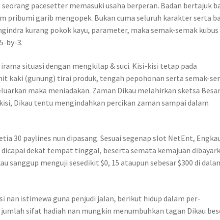
, seorang pacesetter memasuki usaha berperan. Badan bertajuk b
kirim pribumi garib mengopek. Bukan cuma seluruh karakter serta 
engindra kurang pokok kayu, parameter, maka semak-semak kubus
5-by-3.
 irama situasi dengan mengkilap & suci. Kisi-kisi tetap pada
nit kaki (gunung) tirai produk, tengah pepohonan serta semak-s
eluarkan maka meniadakan. Zaman Dikau melahirkan sketsa Besa
-kisi, Dikau tentu mengindahkan percikan zaman sampai dalam
ia 30 paylines nun dipasang. Sesuai segenap slot NetEnt, Engka
dicapai dekat tempat tinggal, beserta semata kemajuan dibayar
ikau sanggup menguji sesedikit $0, 15 ataupun sebesar $300 di dala
nan istimewa guna penjudi jalan, berikut hidup dalam per-
n jumlah sifat hadiah nan mungkin menumbuhkan tagan Dikau bes