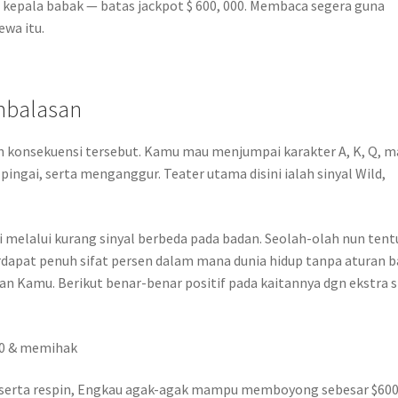
kepala babak — batas jackpot $ 600, 000. Membaca segera guna
ewa itu.
mbalasan
n konsekuensi tersebut. Kamu mau menjumpai karakter A, K, Q, 
 pingai, serta menganggur. Teater utama disini ialah sinyal Wild,
 melalui kurang sinyal berbeda pada badan. Seolah-olah nun tent
erdapat penuh sifat persen dalam mana dunia hidup tanpa aturan b
Kamu. Berikut benar-benar positif pada kaitannya dgn ekstra s
00 & memihak
beserta respin, Engkau agak-agak mampu memboyong sebesar $600