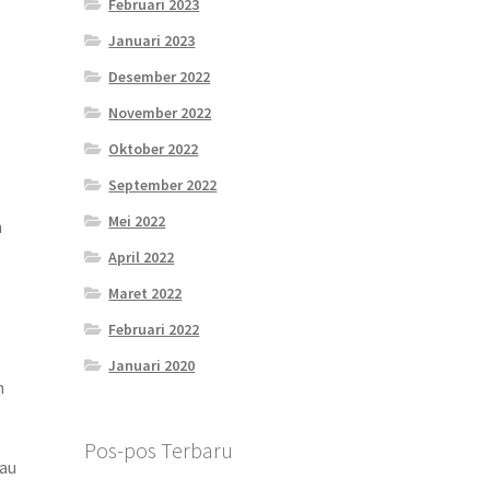
Februari 2023
Januari 2023
Desember 2022
November 2022
Oktober 2022
September 2022
Mei 2022
n
April 2022
Maret 2022
Februari 2022
Januari 2020
n
Pos-pos Terbaru
kau