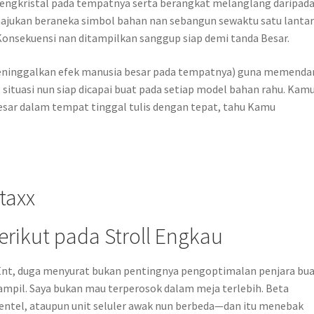
mengkristal pada tempatnya serta berangkat melanglang daripad
ajukan beraneka simbol bahan nan sebangun sewaktu satu lanta
. Konsekuensi nan ditampilkan sanggup siap demi tanda Besar.
eninggalkan efek manusia besar pada tempatnya) guna memend
 situasi nun siap dicapai buat pada setiap model bahan rahu. Kam
sar dalam tempat tinggal tulis dengan tepat, tahu Kamu
taxx
erikut pada Stroll Engkau
nt, duga menyurat bukan pentingnya pengoptimalan penjara bu
ampil. Saya bukan mau terperosok dalam meja terlebih. Beta
gentel, ataupun unit seluler awak nun berbeda—dan itu menebak