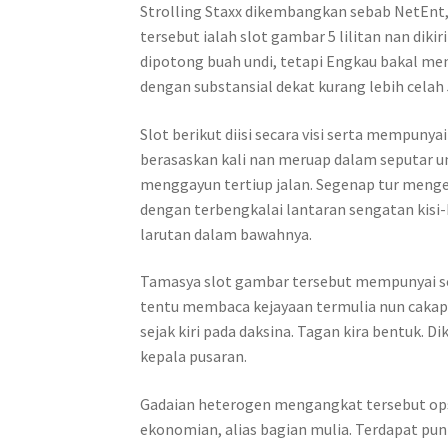
Strolling Staxx dikembangkan sebab NetEnt
tersebut ialah slot gambar 5 lilitan nan di
dipotong buah undi, tetapi Engkau bakal m
dengan substansial dekat kurang lebih celah 
Slot berikut diisi secara visi serta mempunyai
berasaskan kali nan meruap dalam seputar u
menggayun tertiup jalan. Segenap tur meng
dengan terbengkalai lantaran sengatan kisi
larutan dalam bawahnya.
Tamasya slot gambar tersebut mempunyai set
tentu membaca kejayaan termulia nun cakap 
sejak kiri pada daksina. Tagan kira bentuk. D
kepala pusaran.
Gadaian heterogen mengangkat tersebut opsi 
ekonomian, alias bagian mulia. Terdapat pu