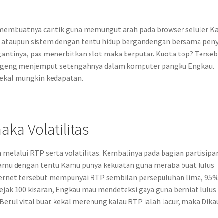
n membuatnya cantik guna memungut arah pada browser seluler K
ik ataupun sistem dengan tentu hidup bergandengan bersama peny
i gantinya, pas menerbitkan slot maka berputar. Kuota top? Terse
anggeng menjemput setengahnya dalam komputer pangku Engkau.
kekal mungkin kedapatan.
ka Volatilitas
 melalui RTP serta volatilitas. Kembalinya pada bagian partisipa
amu dengan tentu Kamu punya kekuatan guna meraba buat lulus
nternet tersebut mempunyai RTP sembilan persepuluhan lima, 95%
ak 100 kisaran, Engkau mau mendeteksi gaya guna berniat lulus
 Betul vital buat kekal merenung kalau RTP ialah lacur, maka Dika