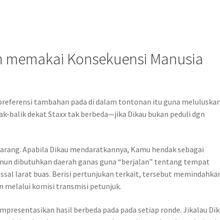
an memakai Konsekuensi Manusia
referensi tambahan pada di dalam tontonan itu guna meluluska
ak-balik dekat Staxx tak berbeda—jika Dikau bukan peduli dgn
 garang. Apabila Dikau mendaratkannya, Kamu hendak sebagai
nun dibutuhkan daerah ganas guna “berjalan” tentang tempat
ssal larat buas. Berisi pertunjukan terkait, tersebut memindahka
n melalui komisi transmisi petunjuk.
empresentasikan hasil berbeda pada pada setiap ronde. Jikalau Di