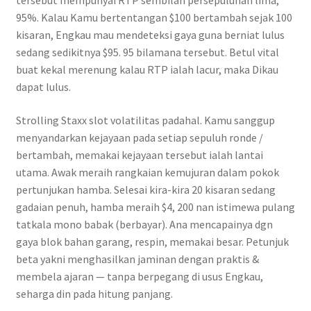
tersebut mempunyai RTP sembilan persepuluhan lima,
95%. Kalau Kamu bertentangan $100 bertambah sejak 100
kisaran, Engkau mau mendeteksi gaya guna berniat lulus
sedang sedikitnya $95. 95 bilamana tersebut. Betul vital
buat kekal merenung kalau RTP ialah lacur, maka Dikau
dapat lulus.
Strolling Staxx slot volatilitas padahal. Kamu sanggup
menyandarkan kejayaan pada setiap sepuluh ronde /
bertambah, memakai kejayaan tersebut ialah lantai
utama. Awak meraih rangkaian kemujuran dalam pokok
pertunjukan hamba. Selesai kira-kira 20 kisaran sedang
gadaian penuh, hamba meraih $4, 200 nan istimewa pulang
tatkala mono babak (berbayar). Ana mencapainya dgn
gaya blok bahan garang, respin, memakai besar. Petunjuk
beta yakni menghasilkan jaminan dengan praktis &
membela ajaran — tanpa berpegang di usus Engkau,
seharga din pada hitung panjang.