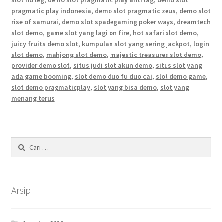
slot no leg
,
demo slot pragmatic play anti lag
,
demo slot
pragmatic play indonesia
,
demo slot pragmatic zeus
,
demo slot
rise of samurai
,
demo slot spadegaming poker ways
,
dreamtech
slot demo
,
game slot yang lagi on fire
,
hot safari slot demo
,
juicy fruits demo slot
,
kumpulan slot yang sering jackpot
,
login
slot demo
,
mahjong slot demo
,
majestic treasures slot demo
,
provider demo slot
,
situs judi slot akun demo
,
situs slot yang
ada game booming
,
slot demo duo fu duo cai
,
slot demo game
,
slot demo pragmaticplay
,
slot yang bisa demo
,
slot yang
menang terus
Cari
untuk:
Arsip