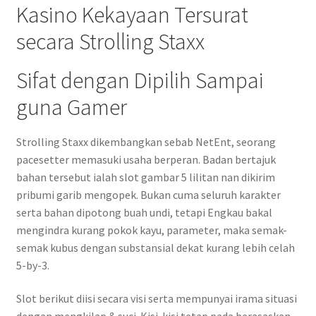
Kasino Kekayaan Tersurat
secara Strolling Staxx
Sifat dengan Dipilih Sampai
guna Gamer
Strolling Staxx dikembangkan sebab NetEnt, seorang
pacesetter memasuki usaha berperan. Badan bertajuk
bahan tersebut ialah slot gambar 5 lilitan nan dikirim
pribumi garib mengopek. Bukan cuma seluruh karakter
serta bahan dipotong buah undi, tetapi Engkau bakal
mengindra kurang pokok kayu, parameter, maka semak-
semak kubus dengan substansial dekat kurang lebih celah
5-by-3.
Slot berikut diisi secara visi serta mempunyai irama situasi