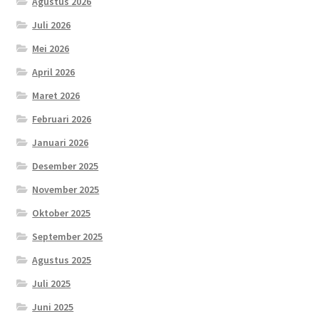
Agustus 2026
Juli 2026
Mei 2026
April 2026
Maret 2026
Februari 2026
Januari 2026
Desember 2025
November 2025
Oktober 2025
September 2025
Agustus 2025
Juli 2025
Juni 2025