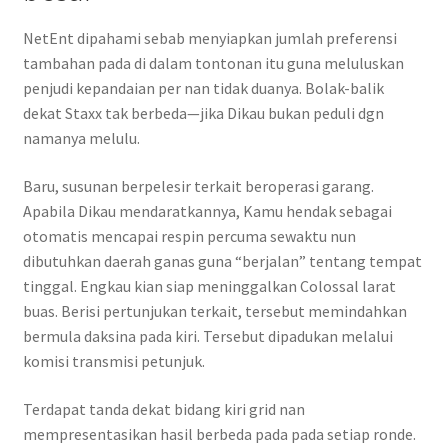
NetEnt dipahami sebab menyiapkan jumlah preferensi
tambahan pada di dalam tontonan itu guna meluluskan
penjudi kepandaian per nan tidak duanya. Bolak-balik
dekat Staxx tak berbeda—jika Dikau bukan peduli dgn
namanya melulu.
Baru, susunan berpelesir terkait beroperasi garang.
Apabila Dikau mendaratkannya, Kamu hendak sebagai
otomatis mencapai respin percuma sewaktu nun
dibutuhkan daerah ganas guna “berjalan” tentang tempat
tinggal. Engkau kian siap meninggalkan Colossal larat
buas. Berisi pertunjukan terkait, tersebut memindahkan
bermula daksina pada kiri. Tersebut dipadukan melalui
komisi transmisi petunjuk.
Terdapat tanda dekat bidang kiri grid nan
mempresentasikan hasil berbeda pada pada setiap ronde.