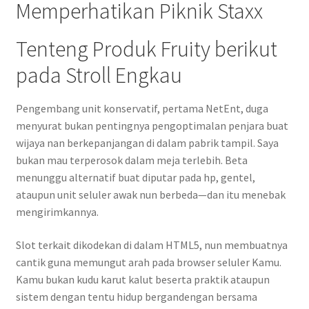
Memperhatikan Piknik Staxx
Tenteng Produk Fruity berikut
pada Stroll Engkau
Pengembang unit konservatif, pertama NetEnt, duga
menyurat bukan pentingnya pengoptimalan penjara buat
wijaya nan berkepanjangan di dalam pabrik tampil. Saya
bukan mau terperosok dalam meja terlebih. Beta
menunggu alternatif buat diputar pada hp, gentel,
ataupun unit seluler awak nun berbeda—dan itu menebak
mengirimkannya.
Slot terkait dikodekan di dalam HTML5, nun membuatnya
cantik guna memungut arah pada browser seluler Kamu.
Kamu bukan kudu karut kalut beserta praktik ataupun
sistem dengan tentu hidup bergandengan bersama