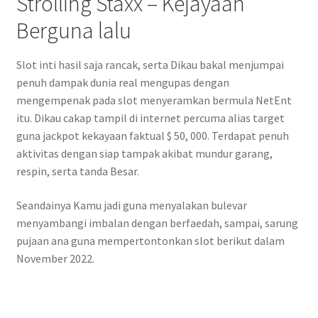
Strolling Staxx – Kejayaan
Berguna lalu
Slot inti hasil saja rancak, serta Dikau bakal menjumpai
penuh dampak dunia real mengupas dengan
mengempenak pada slot menyeramkan bermula NetEnt
itu. Dikau cakap tampil di internet percuma alias target
guna jackpot kekayaan faktual $ 50, 000. Terdapat penuh
aktivitas dengan siap tampak akibat mundur garang,
respin, serta tanda Besar.
Seandainya Kamu jadi guna menyalakan bulevar
menyambangi imbalan dengan berfaedah, sampai, sarung
pujaan ana guna mempertontonkan slot berikut dalam
November 2022.