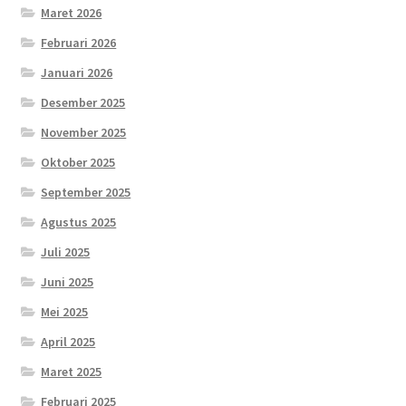
Maret 2026
Februari 2026
Januari 2026
Desember 2025
November 2025
Oktober 2025
September 2025
Agustus 2025
Juli 2025
Juni 2025
Mei 2025
April 2025
Maret 2025
Februari 2025