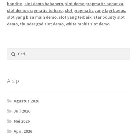
bandito
,
slot demo habanero
,
slot demo pragmatic bonanza
,
slot demo pragmatic terbaru
,
slot pragmatic yang lagi bagus
,
slot yang bisa main demo
,
slot yang terbaik
,
star bounty slot
demo
,
thunder god slot demo
,
white rabbit slot demo
Cari
untuk:
Arsip
Agustus 2026
Juli 2026
Mei 2026
April 2026