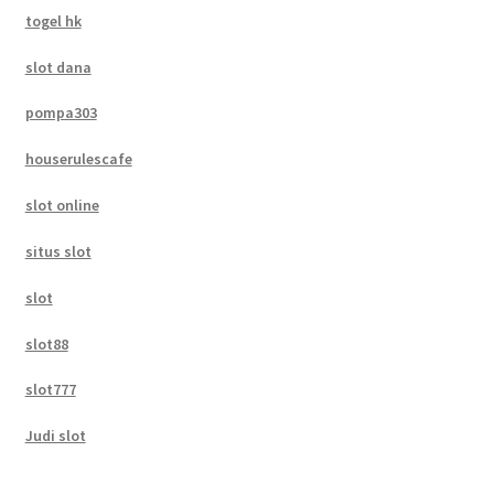
togel hk
slot dana
pompa303
houserulescafe
slot online
situs slot
slot
slot88
slot777
Judi slot