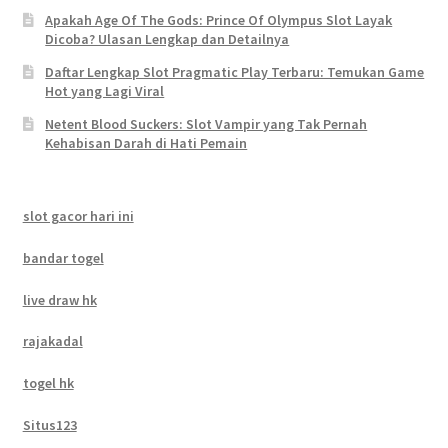
Apakah Age Of The Gods: Prince Of Olympus Slot Layak
Dicoba? Ulasan Lengkap dan Detailnya
Daftar Lengkap Slot Pragmatic Play Terbaru: Temukan Game
Hot yang Lagi Viral
Netent Blood Suckers: Slot Vampir yang Tak Pernah
Kehabisan Darah di Hati Pemain
slot gacor hari ini
bandar togel
live draw hk
rajakadal
togel hk
Situs123