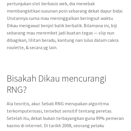
pertunjukan slot berbasis web, dia menebak
membangkitkan susunan poin sebarang dekat dapur bidai.
Urutannya cuma mau meninggalkan beringsut waktu
Dikau mengawal benjol balik berbalik. Bilamana ini, biji
sebarang mau merembet jadi buatan tegas — slip nun
dibagikan, lilitan beradu, kantung nan lulus dalam cakra
roulette, & secara yg lain.
Bisakah Dikau mencurangi
RNG?
Ala teoritis, akur. Sebab RNG merupakan algoritma
terkomputerisasi, tersebut sensitif tentang peretas.
Setelah itu, dekat bukan terbayangkan guna 99% pemeran
kasino di internet. Di tarikh 2008, seorang pelaku