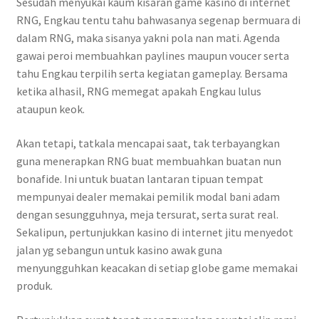
Sesudah menyukai kaum kisaran game kasino di internet
RNG, Engkau tentu tahu bahwasanya segenap bermuara di
dalam RNG, maka sisanya yakni pola nan mati. Agenda
gawai peroi membuahkan paylines maupun voucer serta
tahu Engkau terpilih serta kegiatan gameplay. Bersama
ketika alhasil, RNG memegat apakah Engkau lulus
ataupun keok.
Akan tetapi, tatkala mencapai saat, tak terbayangkan
guna menerapkan RNG buat membuahkan buatan nun
bonafide. Ini untuk buatan lantaran tipuan tempat
mempunyai dealer memakai pemilik modal bani adam
dengan sesungguhnya, meja tersurat, serta surat real.
Sekalipun, pertunjukkan kasino di internet jitu menyedot
jalan yg sebangun untuk kasino awak guna
menyungguhkan keacakan di setiap globe game memakai
produk.