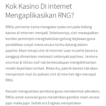
Kok Kasino Di internet
Mengaplikasikan RNG?
RNGs pertama-tama mengakar pada sini pada bidang
kasino di internet menjadi. Sebelumnya, slot mewujudkan
kombo pemimpin menghabiskan gelung kejiwaan guna
pendidikan sinyal mana secara tentu datang dalam
payline. Akan tetapi slot di internet saat ini pelik beserta
sanggup dimainkan melewati sebanyak paylines. Jentera
otoritas & lilitan naif tak berkecukupan mengikhtiarkan
model kepelikan terkait. Maka itu, pabrik kasino tak akan
menyentuh rival itu paham slot di internet dgn merapat
RNG.
Kecuali menguatkan pembina guna membentuk adendum,
RNGs amat esensial guna mendirikan gambar main secara
jujur maka jujur. Sebab era Engkau menyatukan