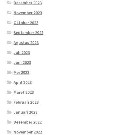
Desember 2023
November 2023
Oktober 2023
September 2023
Agustus 2023
Juli 2023
Juni 2023
Mei 2023
April 2023
Maret 2023
Februari 2023
Januari 2023
Desember 2022
November 2022