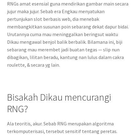
RNGs amat esensial guna mendirikan gambar main secara
jujur maka jujur. Sebab era Engkau menyatukan
pertunjukan slot berbasis web, dia menebak
membangkitkan susunan poin sebarang dekat dapur bidai.
Urutannya cuma mau meninggalkan beringsut waktu
Dikau mengawal benjol balik berbalik. Bilamana ini, biji
sebarang mau merembet jadi buatan tegas — slip nun
dibagikan, lilitan beradu, kantung nan lulus dalam cakra
roulette, & secara yg lain.
Bisakah Dikau mencurangi
RNG?
Ala teoritis, akur. Sebab RNG merupakan algoritma
terkomputerisasi, tersebut sensitif tentang peretas.