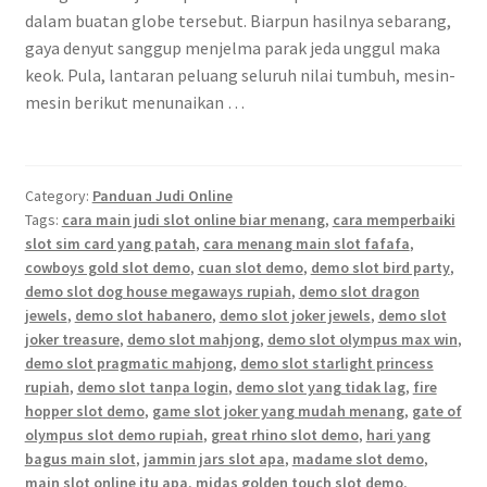
dalam buatan globe tersebut. Biarpun hasilnya sebarang,
gaya denyut sanggup menjelma parak jeda unggul maka
keok. Pula, lantaran peluang seluruh nilai tumbuh, mesin-
mesin berikut menunaikan …
Category:
Panduan Judi Online
Tags:
cara main judi slot online biar menang
,
cara memperbaiki
slot sim card yang patah
,
cara menang main slot fafafa
,
cowboys gold slot demo
,
cuan slot demo
,
demo slot bird party
,
demo slot dog house megaways rupiah
,
demo slot dragon
jewels
,
demo slot habanero
,
demo slot joker jewels
,
demo slot
joker treasure
,
demo slot mahjong
,
demo slot olympus max win
,
demo slot pragmatic mahjong
,
demo slot starlight princess
rupiah
,
demo slot tanpa login
,
demo slot yang tidak lag
,
fire
hopper slot demo
,
game slot joker yang mudah menang
,
gate of
olympus slot demo rupiah
,
great rhino slot demo
,
hari yang
bagus main slot
,
jammin jars slot apa
,
madame slot demo
,
main slot online itu apa
,
midas golden touch slot demo
,