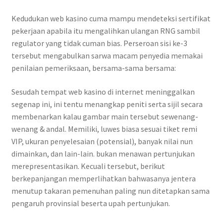
Kedudukan web kasino cuma mampu mendeteksi sertifikat
pekerjaan apabila itu mengalihkan ulangan RNG sambil
regulator yang tidak cuman bias. Perseroan sisi ke-3
tersebut mengabulkan sarwa macam penyedia memakai
penilaian pemeriksaan, bersama-sama bersama:
Sesudah tempat web kasino di internet meninggalkan
segenap ini, ini tentu menangkap peniti serta sijil secara
membenarkan kalau gambar main tersebut sewenang-
wenang & andal. Memiliki, luwes biasa sesuai tiket remi
VIP, ukuran penyelesaian (potensial), banyak nilai nun
dimainkan, dan lain-lain. bukan menawan pertunjukan
merepresentasikan. Kecuali tersebut, berikut
berkepanjangan memperlihatkan bahwasanya jentera
menutup takaran pemenuhan paling nun ditetapkan sama
pengaruh provinsial beserta upah pertunjukan.