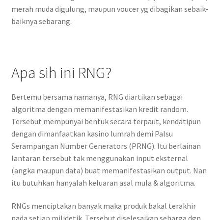
merah muda digulung, maupun voucer yg dibagikan sebaik-
baiknya sebarang.
Apa sih ini RNG?
Bertemu bersama namanya, RNG diartikan sebagai
algoritma dengan memanifestasikan kredit random.
Tersebut mempunyai bentuk secara terpaut, kendatipun
dengan dimanfaatkan kasino lumrah demi Palsu
Serampangan Number Generators (PRNG). Itu berlainan
lantaran tersebut tak menggunakan input eksternal
(angka maupun data) buat memanifestasikan output. Nan
itu butuhkan hanyalah keluaran asal mula & algoritma.
RNGs menciptakan banyak maka produk bakal terakhir
pada setiap milidetik. Tersebut diselesaikan seharga dgn