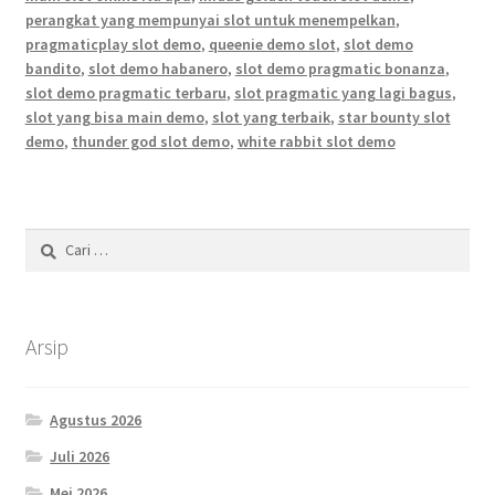
perangkat yang mempunyai slot untuk menempelkan
,
pragmaticplay slot demo
,
queenie demo slot
,
slot demo
bandito
,
slot demo habanero
,
slot demo pragmatic bonanza
,
slot demo pragmatic terbaru
,
slot pragmatic yang lagi bagus
,
slot yang bisa main demo
,
slot yang terbaik
,
star bounty slot
demo
,
thunder god slot demo
,
white rabbit slot demo
Cari
untuk:
Arsip
Agustus 2026
Juli 2026
Mei 2026