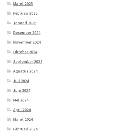
Maret 2025
Februari 2025
Januari 2025
Desember 2024
November 2024
Oktober 2024
September 2024
Agustus 2024
Juli 2024
Juni 2024
Mei 2024
April 2024
Maret 2024
Februari 2024