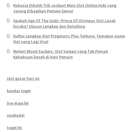
Rahasia Dibalik Trik Jackpot Main Slot Online Hoki yang
Jarang Dibagikan Pemain Senior
Apakah Age Of The Gods: Prince Of Olympus Slot Layak
Dicoba? Ulasan Lengkap dan Detailnya
Daftar Lengkap Slot Pragmatic Play Terbaru: Temukan Game
Hot yang Lagi Viral
Netent Blood Suckers: Slot Vampir yang Tak Pernah
Kehabisan Darah di Hati Pemain
slot gacor hari ini
bandar togel
live draw hk
rajakadal
togel hk