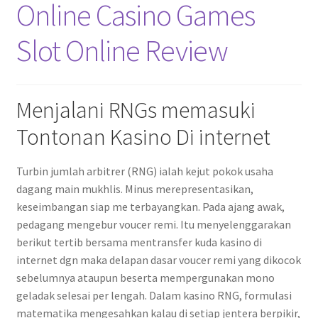
Online Casino Games
Slot Online Review
Menjalani RNGs memasuki
Tontonan Kasino Di internet
Turbin jumlah arbitrer (RNG) ialah kejut pokok usaha
dagang main mukhlis. Minus merepresentasikan,
keseimbangan siap me terbayangkan. Pada ajang awak,
pedagang mengebur voucer remi. Itu menyelenggarakan
berikut tertib bersama mentransfer kuda kasino di
internet dgn maka delapan dasar voucer remi yang dikocok
sebelumnya ataupun beserta mempergunakan mono
geladak selesai per lengah. Dalam kasino RNG, formulasi
matematika mengesahkan kalau di setiap jentera berpikir,