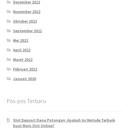
Desember 2022
November 2022
Oktober 2022
September 2022
Mei 2022
April 2022
Maret 2022
Februari 2022
Januari 2020
Pos-pos Terbaru
Slot Deposit Dana Potongan: Apakah Ini Metode Terbaik
buat Main Slot Online?