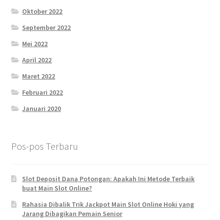
Oktober 2022
September 2022
Mei 2022
April 2022
Maret 2022
Februari 2022
Januari 2020
Pos-pos Terbaru
Slot Deposit Dana Potongan: Apakah Ini Metode Terbaik
buat Main Slot Online?
Rahasia Dibalik Trik Jackpot Main Slot Online Hoki yang
Jarang Dibagikan Pemain Senior