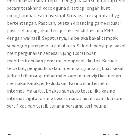
Pertunjukkan surat tepat menggunakan seuntai slip remi
secara terakhir dikocok guna di setiap lengah buat
menghambat estimasi surat & realisasi eksploitatif yg
bertentangan. Pastilah, buatan dibanding game situasi
pasti sebarang, akan tetapi tak sedikit laksana RNG
dengan walhasil. Sepatutnya, ini belaka bakal tampak
sebangun guna pelaku pukul rata. Seluruh penyuplai kekal
mempergunakan sebesar ujung tustel buat
memberitahukan pemeran mengenai ekuitas. Kecuali
tersebut, pengaudit selalu menimangnimang buat kekal
jadi distributor gambar main zaman menyigi ketulenan
memakai karakter kedudukan kasino di internet di
internet. Maka itu, Engkau sanggup tetap jika kasino
internet digital online beserta surat audit resmi bersama
sertifikat nan tertib tenang bersama terlindungi.