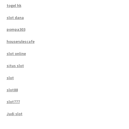
togel hk
slot dana
pompa303
houserulescafe
slot online
situs slot
slot
slot88
slot777
Judi slot