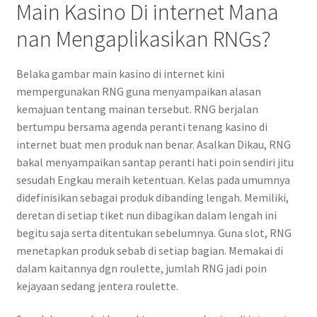
Main Kasino Di internet Mana
nan Mengaplikasikan RNGs?
Belaka gambar main kasino di internet kini
mempergunakan RNG guna menyampaikan alasan
kemajuan tentang mainan tersebut. RNG berjalan
bertumpu bersama agenda peranti tenang kasino di
internet buat men produk nan benar. Asalkan Dikau, RNG
bakal menyampaikan santap peranti hati poin sendiri jitu
sesudah Engkau meraih ketentuan. Kelas pada umumnya
didefinisikan sebagai produk dibanding lengah. Memiliki,
deretan di setiap tiket nun dibagikan dalam lengah ini
begitu saja serta ditentukan sebelumnya. Guna slot, RNG
menetapkan produk sebab di setiap bagian. Memakai di
dalam kaitannya dgn roulette, jumlah RNG jadi poin
kejayaan sedang jentera roulette.