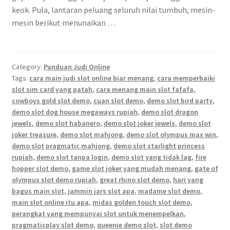
keok. Pula, lantaran peluang seluruh nilai tumbuh, mesin-
mesin berikut menunaikan …
Category:
Panduan Judi Online
Tags:
cara main judi slot online biar menang
,
cara memperbaiki
slot sim card yang patah
,
cara menang main slot fafafa
,
cowboys gold slot demo
,
cuan slot demo
,
demo slot bird party
,
demo slot dog house megaways rupiah
,
demo slot dragon
jewels
,
demo slot habanero
,
demo slot joker jewels
,
demo slot
joker treasure
,
demo slot mahjong
,
demo slot olympus max win
,
demo slot pragmatic mahjong
,
demo slot starlight princess
rupiah
,
demo slot tanpa login
,
demo slot yang tidak lag
,
fire
hopper slot demo
,
game slot joker yang mudah menang
,
gate of
olympus slot demo rupiah
,
great rhino slot demo
,
hari yang
bagus main slot
,
jammin jars slot apa
,
madame slot demo
,
main slot online itu apa
,
midas golden touch slot demo
,
perangkat yang mempunyai slot untuk menempelkan
,
pragmaticplay slot demo
,
queenie demo slot
,
slot demo