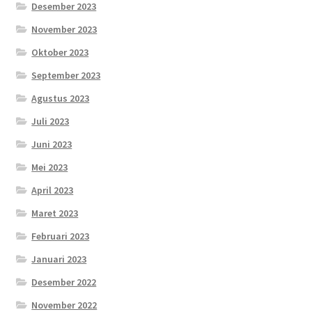
Desember 2023
November 2023
Oktober 2023
September 2023
Agustus 2023
Juli 2023
Juni 2023
Mei 2023
April 2023
Maret 2023
Februari 2023
Januari 2023
Desember 2022
November 2022