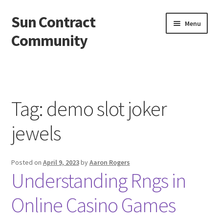
Sun Contract
Skip
Skip
Menu
to
to
Community
navigation
content
Beranda
About us
Tag:
demo slot joker
Contact us
jewels
Privacy Policy
Posted on
April 9, 2023
by
Aaron Rogers
Understanding Rngs in
Online Casino Games