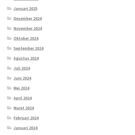
Januari 2025
Desember 2024
November 2024
Oktober 2024
September 2024
Agustus 2024
Juli 2024
Juni 2024
Mei 2024
April 2024
Maret 2024
Februari 2024
Januari 2024