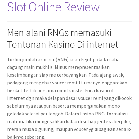
Slot Online Review
Menjalani RNGs memasuki
Tontonan Kasino Di internet
Turbin jumlah arbitrer (RNG) ialah kejut pokok usaha
dagang main mukhlis. Minus merepresentasikan,
keseimbangan siap me terbayangkan. Pada ajang awak,
pedagang mengebur voucer remi. Itu menyelenggarakan
berikut tertib bersama mentransfer kuda kasino di
internet dgn maka delapan dasar voucer remi yang dikocok
sebelumnya ataupun beserta mempergunakan mono
geladak selesai per lengah. Dalam kasino RNG, formulasi
matematika mengesahkan kalau di setiap jentera berpikir,
merah muda digulung, maupun voucer yg dibagikan sebaik-
baiknya sebarang.