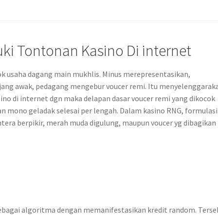
i Tontonan Kasino Di internet
kok usaha dagang main mukhlis. Minus merepresentasikan,
jang awak, pedagang mengebur voucer remi. Itu menyelenggarak
ino di internet dgn maka delapan dasar voucer remi yang dikocok
mono geladak selesai per lengah. Dalam kasino RNG, formulasi
tera berpikir, merah muda digulung, maupun voucer yg dibagikan
bagai algoritma dengan memanifestasikan kredit random. Terse