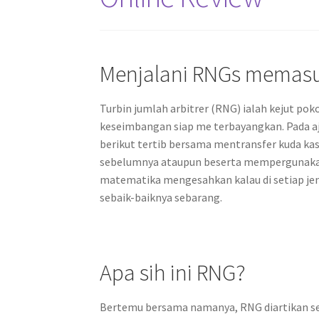
Menjalani RNGs memasuk
Turbin jumlah arbitrer (RNG) ialah kejut po
keseimbangan siap me terbayangkan. Pada a
berikut tertib bersama mentransfer kuda kas
sebelumnya ataupun beserta mempergunakan 
matematika mengesahkan kalau di setiap jen
sebaik-baiknya sebarang.
Apa sih ini RNG?
Bertemu bersama namanya, RNG diartikan se