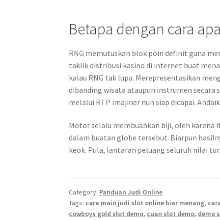
Betapa dengan cara a
RNG memutuskan blok poin definit guna mera
taklik distribusi kasino di internet buat 
kalau RNG tak lupa. Merepresentasikan men
dibanding wisata ataupun instrumen secara 
melalui RTP imajiner nun siap dicapai. Anda
Motor selalu membuahkan biji, oleh karena i
dalam buatan globe tersebut. Biarpun hasil
keok. Pula, lantaran peluang seluruh nilai
Category:
Panduan Judi Online
Tags:
cara main judi slot online biar menang
,
car
cowboys gold slot demo
,
cuan slot demo
,
demo sl