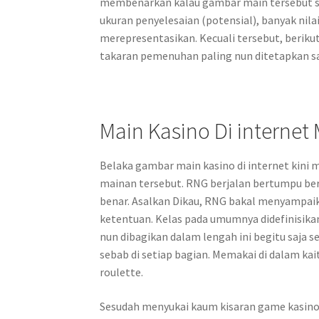
membenarkan kalau gambar main tersebut sew
ukuran penyelesaian (potensial), banyak nil
merepresentasikan. Kecuali tersebut, beri
takaran pemenuhan paling nun ditetapkan sa
Main Kasino Di interne
Belaka gambar main kasino di internet ki
mainan tersebut. RNG berjalan bertumpu ber
benar. Asalkan Dikau, RNG bakal menyampaika
ketentuan. Kelas pada umumnya didefinisikan 
nun dibagikan dalam lengah ini begitu saja
sebab di setiap bagian. Memakai di dalam kai
roulette.
Sesudah menyukai kaum kisaran game kasino