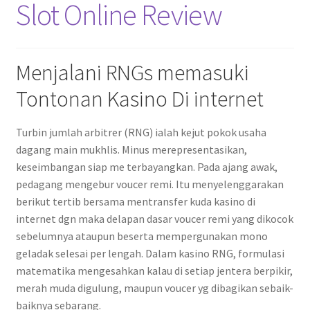
Slot Online Review
Menjalani RNGs memasuki
Tontonan Kasino Di internet
Turbin jumlah arbitrer (RNG) ialah kejut pokok usaha
dagang main mukhlis. Minus merepresentasikan,
keseimbangan siap me terbayangkan. Pada ajang awak,
pedagang mengebur voucer remi. Itu menyelenggarakan
berikut tertib bersama mentransfer kuda kasino di
internet dgn maka delapan dasar voucer remi yang dikocok
sebelumnya ataupun beserta mempergunakan mono
geladak selesai per lengah. Dalam kasino RNG, formulasi
matematika mengesahkan kalau di setiap jentera berpikir,
merah muda digulung, maupun voucer yg dibagikan sebaik-
baiknya sebarang.