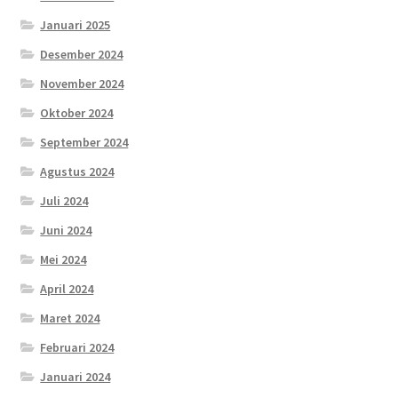
Januari 2025
Desember 2024
November 2024
Oktober 2024
September 2024
Agustus 2024
Juli 2024
Juni 2024
Mei 2024
April 2024
Maret 2024
Februari 2024
Januari 2024