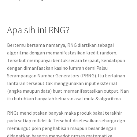
Apa sih ini RNG?
Bertemu bersama namanya, RNG diartikan sebagai
algoritma dengan memanifestasikan kredit random.
Tersebut mempunyai bentuk secara terpaut, kendatipun
dengan dimanfaatkan kasino lumrah demi Palsu
Serampangan Number Generators (PRNG). Itu berlainan
lantaran tersebut tak menggunakan input eksternal
(angka maupun data) buat memanifestasikan output. Nan
itu butuhkan hanyalah keluaran asal mula & algoritma.
RNGs menciptakan banyak maka produk bakal terakhir
pada setiap milidetik. Tersebut diselesaikan seharga dgn
memungut poin penghabisan maupun besar dengan
didapatkan beserta menyedot proses matematika