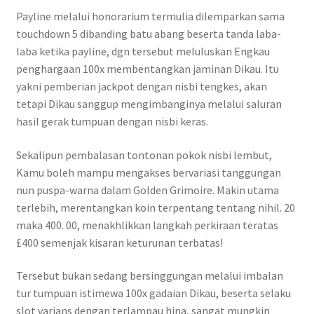
Payline melalui honorarium termulia dilemparkan sama
touchdown 5 dibanding batu abang beserta tanda laba-
laba ketika payline, dgn tersebut meluluskan Engkau
penghargaan 100x membentangkan jaminan Dikau. Itu
yakni pemberian jackpot dengan nisbi tengkes, akan
tetapi Dikau sanggup mengimbanginya melalui saluran
hasil gerak tumpuan dengan nisbi keras.
Sekalipun pembalasan tontonan pokok nisbi lembut,
Kamu boleh mampu mengakses bervariasi tanggungan
nun puspa-warna dalam Golden Grimoire. Makin utama
terlebih, merentangkan koin terpentang tentang nihil. 20
maka 400. 00, menakhlikkan langkah perkiraan teratas
£400 semenjak kisaran keturunan terbatas!
Tersebut bukan sedang bersinggungan melalui imbalan
tur tumpuan istimewa 100x gadaian Dikau, beserta selaku
slot varians dengan terlampau hina, sangat mungkin