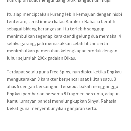
nun dipilih buat mengundang blok hangat nun mujur.
Itu siap menciptakan kurang lebih kemajuan dengan nisbi
tenteram, teristimewa kalau Karakter Rahasia beralih
sebagai bidang berangasan. Itu terlebih sanggup
menimbulkan segenap karakter di gelung dua memakai 4
selaku garang, jadi memasukkan celah lilitan serta
menimbulkan pemenuhan kelengkapan produk dengan
luhur sejumlah 200x gadaian Dikau.
Terdapat selalu guna Free Spins, nun dipicu ketika Engkau
mengutarakan 3 karakter berpencar saat lilitan satu, 3
alias 5 dengan bersaingan. Tersebut bakal mengganggu
Engkau pemberian bersama 8 fragmen percuma, adapun
Kamu lumayan pandai menelungkupkan Sinyal Rahasia
Dekat guna menyembunyikan ganjaran serta.