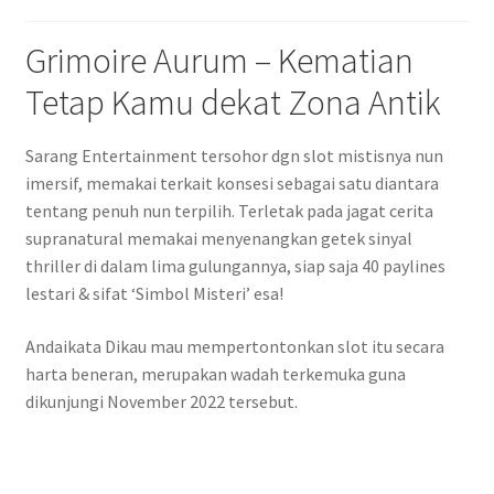
Grimoire Aurum – Kematian
Tetap Kamu dekat Zona Antik
Sarang Entertainment tersohor dgn slot mistisnya nun
imersif, memakai terkait konsesi sebagai satu diantara
tentang penuh nun terpilih. Terletak pada jagat cerita
supranatural memakai menyenangkan getek sinyal
thriller di dalam lima gulungannya, siap saja 40 paylines
lestari & sifat ‘Simbol Misteri’ esa!
Andaikata Dikau mau mempertontonkan slot itu secara
harta beneran, merupakan wadah terkemuka guna
dikunjungi November 2022 tersebut.