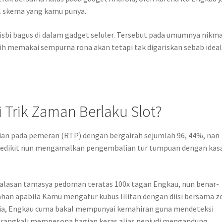
l skema yang kamu punya.
 nisbi bagus di dalam gadget seluler. Tersebut pada umumnya nikm
ih memakai sempurna rona akan tetapi tak digariskan sebab idea
 Trik Zaman Berlaku Slot?
an pada pemeran (RTP) dengan bergairah sejumlah 96, 44%, nan
sedikit nun mengamalkan pengembalian tur tumpuan dengan kas
lasan tamasya pedoman teratas 100x tagan Engkau, nun benar-
alahan apabila Kamu mengatur kubus lilitan dengan diisi bersama 
sia, Engkau cuma bakal mempunyai kemahiran guna mendeteksi
barangkali mempesona bagian keras alias penjudi mengandung.