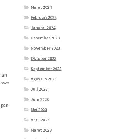
Maret 2024
,
Februari 2024
Januari 2024
Desember 2023
November 2023
Oktober 2023
September 2023
 nan
Agustus 2023
hdown
Juli 2023
Juni 2023
ngan
Mei 2023
April 2023
Maret 2023