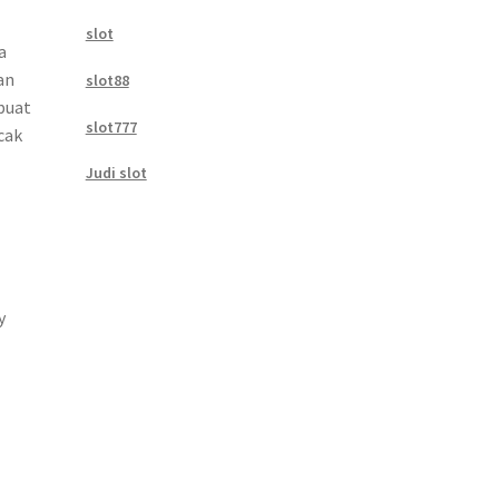
slot
a
an
slot88
buat
slot777
cak
Judi slot
y