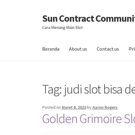
Sun Contract Communi
Skip
Skip
to
to
Cara Menang Main Slot
navigation
content
Beranda
About us
Contact us
Pri
Beranda
About us
Contact us
Privacy Policy
Tag:
judi slot bisa 
Posted on
Maret 8, 2023
by
Aaron Rogers
Golden Grimoire Sl