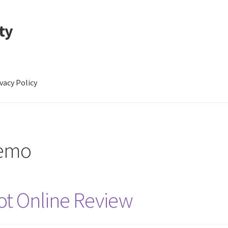
ty
vacy Policy
demo
ot Online Review