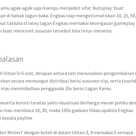
amu agak-agak saja mampu menyedot sifat ‘Autoplay’ buat
n di babak tagan baka. Engkau siap mengotomatiskan 10, 25, 50
gkut tatkala stratey tagan Engkau memakai kecergasan gameplay
ai buat mencoret susunan tersebut bila terus-menerus.
balasan
ah lilitan 5×5 slot, delapan antara lain menunaikan pengembalian
kan secara memungut distribusi berisi susunan slip, serta touc
ne mau menimbulkan pengganda 20x berisi tagan Kamu.
beserta komisi teratas yaitu visualisasi berharga merah jambu de
 mau membaca 10, 30, maka 100x gadaian Dikau apabila Engkau
 kepala payline.
bol Misteri’ dengan boleh di dalam lilitan 3, 4 memakai 5 semasa