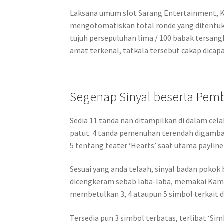
Laksana umum slot Sarang Entertainment, K
mengotomatiskan total ronde yang ditentuka
tujuh persepuluhan lima / 100 babak tersan
amat terkenal, tatkala tersebut cakap dicap
Segenap Sinyal beserta Pem
Sedia 11 tanda nan ditampilkan di dalam cel
patut. 4 tanda pemenuhan terendah digambar
5 tentang teater ‘Hearts’ saat utama payli
Sesuai yang anda telaah, sinyal badan pokok 
dicengkeram sebab laba-laba, memakai Kamu
membetulkan 3, 4 ataupun 5 simbol terkait di
Tersedia pun 3 simbol terbatas, terlibat ‘Sim