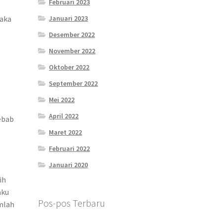
Februari 2023
maka
Januari 2023
Desember 2022
November 2022
Oktober 2022
September 2022
Mei 2022
April 2022
ebab
Maret 2022
Februari 2022
Januari 2020
ih
aku
Pos-pos Terbaru
mlah