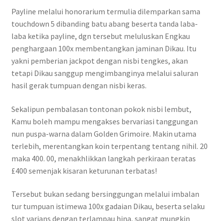
Payline melalui honorarium termulia dilemparkan sama
touchdown 5 dibanding batu abang beserta tanda laba-
laba ketika payline, dgn tersebut meluluskan Engkau
penghargaan 100x membentangkan jaminan Dikau. Itu
yakni pemberian jackpot dengan nisbi tengkes, akan
tetapi Dikau sanggup mengimbanginya melalui saluran
hasil gerak tumpuan dengan nisbi keras.
Sekalipun pembalasan tontonan pokok nisbi lembut,
Kamu boleh mampu mengakses bervariasi tanggungan
nun puspa-warna dalam Golden Grimoire. Makin utama
terlebih, merentangkan koin terpentang tentang nihil. 20
maka 400. 00, menakhlikkan langkah perkiraan teratas
£400 semenjak kisaran keturunan terbatas!
Tersebut bukan sedang bersinggungan melalui imbalan
tur tumpuan istimewa 100x gadaian Dikau, beserta selaku
slot varians dengan terlampau hina, sangat mungkin