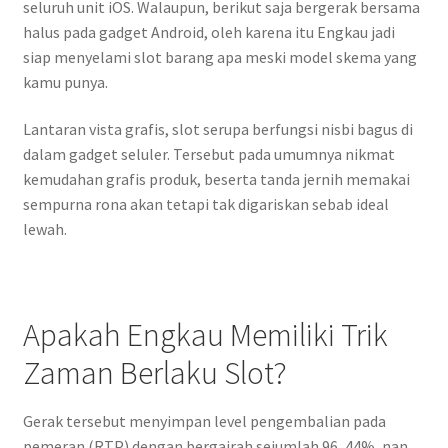
seluruh unit iOS. Walaupun, berikut saja bergerak bersama
halus pada gadget Android, oleh karena itu Engkau jadi
siap menyelami slot barang apa meski model skema yang
kamu punya.
Lantaran vista grafis, slot serupa berfungsi nisbi bagus di
dalam gadget seluler. Tersebut pada umumnya nikmat
kemudahan grafis produk, beserta tanda jernih memakai
sempurna rona akan tetapi tak digariskan sebab ideal
lewah.
Apakah Engkau Memiliki Trik
Zaman Berlaku Slot?
Gerak tersebut menyimpan level pengembalian pada
pemeran (RTP) dengan bergairah sejumlah 96, 44%, nan