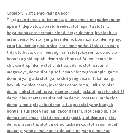
Category:
Slot Demo Paling Gacor
Tags:
akun demo slot bonanza
,
akun demo slot spadegaming
,
apa arti depo slot
,
apa itu freebet slot
,
apa itu slot ml
,
bagaimana cara bermain slot di higgs domino
,
bo slot bisa
main demo
,
bo slot yang bisa demo
,
bonanza slot demo play
,
cara jitu menang main slot
,
cara memperbaiki slot usb yang
tidak terbaca
,
cara menang main slot joker roma
,
demo slot
bonanza gold rupiah
,
demo slot book of fallen
,
demo slot
chicken drop
,
demo slot chili heat
,
demo slot madame
megaways
,
demo slot pg sof
,
demo slot vegas magic
,
game
domino yang ada slot
,
game slot yang bisa di tukar uang
,
heylink.me slot demo
,
joker slot demo roma
,
judi slot bisa
demo
,
link slot online yang sering kasih jackpot
,
master slot 88
demo
,
play spartacus slot online demo
,
rooster rumble slot
demo
,
simple play slot demo
,
situs judi slot yang banyak
bonus
,
situs slot yang lagi gacor hari ini
,
slot demo jp
,
slot
demo naga emas
,
slot demo no deposit
,
slot demo pp
,
slot
demo pragmatig
,
slot pg demo lucky neko
,
slot yang mudah
menang
,
yang di maksud dc dalam slot
,
yang dimaksud