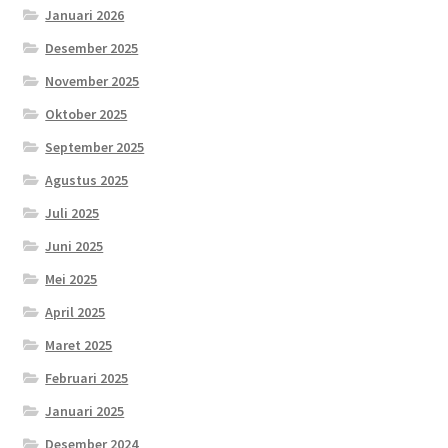
Januari 2026
Desember 2025
November 2025
Oktober 2025
September 2025
Agustus 2025
Juli 2025
Juni 2025
Mei 2025
April 2025
Maret 2025
Februari 2025
Januari 2025
Desember 2024