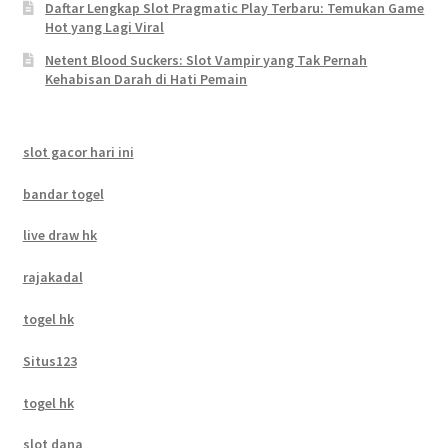
Daftar Lengkap Slot Pragmatic Play Terbaru: Temukan Game
Hot yang Lagi Viral
Netent Blood Suckers: Slot Vampir yang Tak Pernah
Kehabisan Darah di Hati Pemain
slot gacor hari ini
bandar togel
live draw hk
rajakadal
togel hk
Situs123
togel hk
slot dana