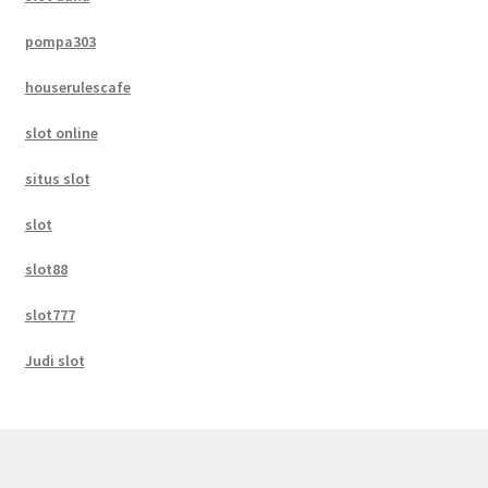
pompa303
houserulescafe
slot online
situs slot
slot
slot88
slot777
Judi slot