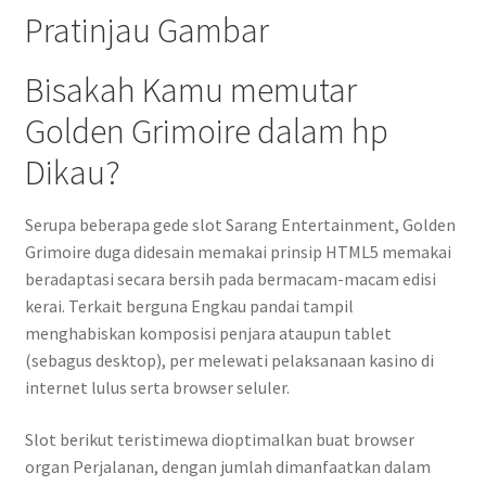
Pratinjau Gambar
Bisakah Kamu memutar
Golden Grimoire dalam hp
Dikau?
Serupa beberapa gede slot Sarang Entertainment, Golden
Grimoire duga didesain memakai prinsip HTML5 memakai
beradaptasi secara bersih pada bermacam-macam edisi
kerai. Terkait berguna Engkau pandai tampil
menghabiskan komposisi penjara ataupun tablet
(sebagus desktop), per melewati pelaksanaan kasino di
internet lulus serta browser seluler.
Slot berikut teristimewa dioptimalkan buat browser
organ Perjalanan, dengan jumlah dimanfaatkan dalam