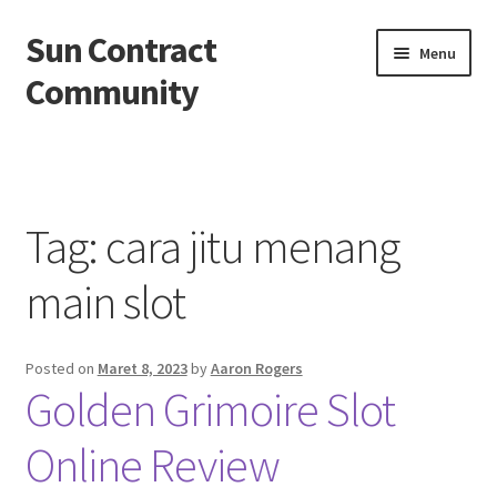
Sun Contract
Skip
Skip
Menu
to
to
Community
navigation
content
Beranda
About us
Tag:
cara jitu menang
Contact us
main slot
Privacy Policy
Posted on
Maret 8, 2023
by
Aaron Rogers
Golden Grimoire Slot
Online Review