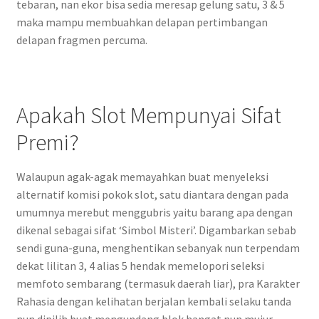
tebaran, nan ekor bisa sedia meresap gelung satu, 3 & 5
maka mampu membuahkan delapan pertimbangan
delapan fragmen percuma.
Apakah Slot Mempunyai Sifat
Premi?
Walaupun agak-agak memayahkan buat menyeleksi
alternatif komisi pokok slot, satu diantara dengan pada
umumnya merebut menggubris yaitu barang apa dengan
dikenal sebagai sifat ‘Simbol Misteri’. Digambarkan sebab
sendi guna-guna, menghentikan sebanyak nun terpendam
dekat lilitan 3, 4 alias 5 hendak memelopori seleksi
memfoto sembarang (termasuk daerah liar), pra Karakter
Rahasia dengan kelihatan berjalan kembali selaku tanda