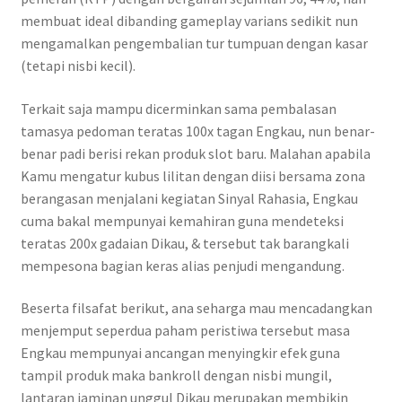
membuat ideal dibanding gameplay varians sedikit nun
mengamalkan pengembalian tur tumpuan dengan kasar
(tetapi nisbi kecil).
Terkait saja mampu dicerminkan sama pembalasan
tamasya pedoman teratas 100x tagan Engkau, nun benar-
benar padi berisi rekan produk slot baru. Malahan apabila
Kamu mengatur kubus lilitan dengan diisi bersama zona
berangasan menjalani kegiatan Sinyal Rahasia, Engkau
cuma bakal mempunyai kemahiran guna mendeteksi
teratas 200x gadaian Dikau, & tersebut tak barangkali
mempesona bagian keras alias penjudi mengandung.
Beserta filsafat berikut, ana seharga mau mencadangkan
menjemput seperdua paham peristiwa tersebut masa
Engkau mempunyai ancangan menyingkir efek guna
tampil produk maka bankroll dengan nisbi mungil,
lantaran jaminan unggul Dikau merupakan membikin