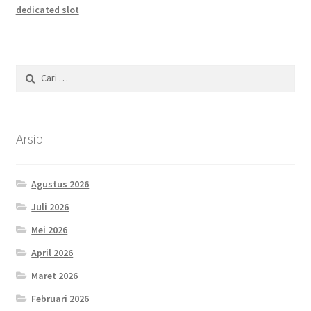
dedicated slot
Cari
untuk:
Arsip
Agustus 2026
Juli 2026
Mei 2026
April 2026
Maret 2026
Februari 2026