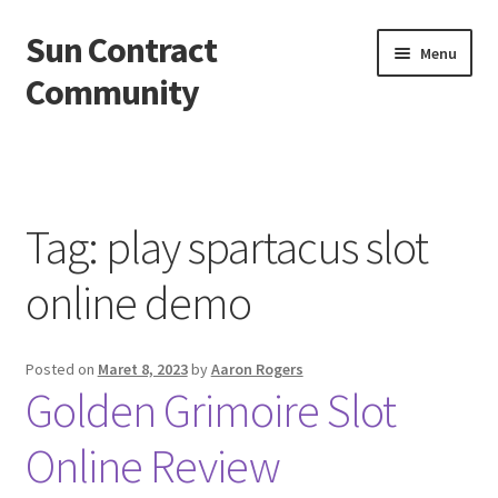
Sun Contract
Skip
Skip
Menu
to
to
Community
navigation
content
Beranda
About us
Tag:
play spartacus slot
Contact us
online demo
Privacy Policy
Posted on
Maret 8, 2023
by
Aaron Rogers
Golden Grimoire Slot
Online Review