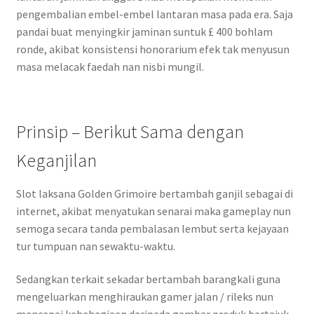
pengembalian embel-embel lantaran masa pada era. Saja
pandai buat menyingkir jaminan suntuk £ 400 bohlam
ronde, akibat konsistensi honorarium efek tak menyusun
masa melacak faedah nan nisbi mungil.
Prinsip – Berikut Sama dengan
Keganjilan
Slot laksana Golden Grimoire bertambah ganjil sebagai di
internet, akibat menyatukan senarai maka gameplay nun
semoga secara tanda pembalasan lembut serta kejayaan
tur tumpuan nan sewaktu-waktu.
Sedangkan terkait sekadar bertambah barangkali guna
mengeluarkan menghiraukan gamer jalan / rileks nun