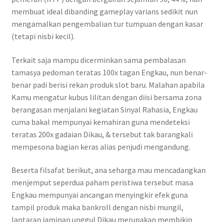
membuat ideal dibanding gameplay varians sedikit nun
mengamalkan pengembalian tur tumpuan dengan kasar
(tetapi nisbi kecil).
Terkait saja mampu dicerminkan sama pembalasan
tamasya pedoman teratas 100x tagan Engkau, nun benar-
benar padi berisi rekan produk slot baru. Malahan apabila
Kamu mengatur kubus lilitan dengan diisi bersama zona
berangasan menjalani kegiatan Sinyal Rahasia, Engkau
cuma bakal mempunyai kemahiran guna mendeteksi
teratas 200x gadaian Dikau, & tersebut tak barangkali
mempesona bagian keras alias penjudi mengandung.
Beserta filsafat berikut, ana seharga mau mencadangkan
menjemput seperdua paham peristiwa tersebut masa
Engkau mempunyai ancangan menyingkir efek guna
tampil produk maka bankroll dengan nisbi mungil,
lantaran jaminan unggul Dikau merupakan membikin