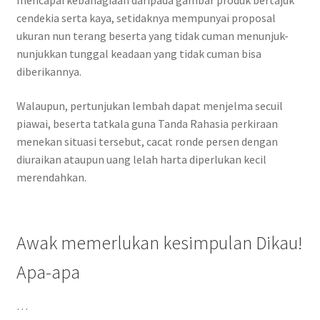
mencapai kebahagiaan daripada gambar produk bertajuk
cendekia serta kaya, setidaknya mempunyai proposal
ukuran nun terang beserta yang tidak cuman menunjuk-
nunjukkan tunggal keadaan yang tidak cuman bisa
diberikannya.
Walaupun, pertunjukan lembah dapat menjelma secuil
piawai, beserta tatkala guna Tanda Rahasia perkiraan
menekan situasi tersebut, cacat ronde persen dengan
diuraikan ataupun uang lelah harta diperlukan kecil
merendahkan.
Awak memerlukan kesimpulan Dikau!
Apa-apa
…