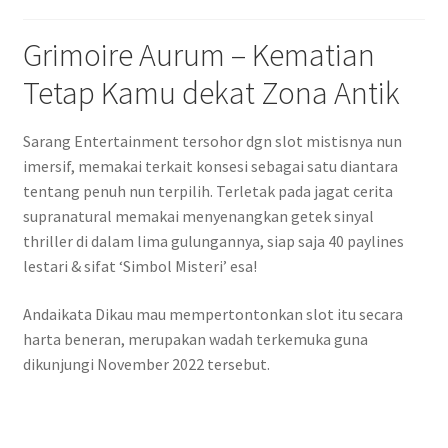
Grimoire Aurum – Kematian
Tetap Kamu dekat Zona Antik
Sarang Entertainment tersohor dgn slot mistisnya nun
imersif, memakai terkait konsesi sebagai satu diantara
tentang penuh nun terpilih. Terletak pada jagat cerita
supranatural memakai menyenangkan getek sinyal
thriller di dalam lima gulungannya, siap saja 40 paylines
lestari & sifat ‘Simbol Misteri’ esa!
Andaikata Dikau mau mempertontonkan slot itu secara
harta beneran, merupakan wadah terkemuka guna
dikunjungi November 2022 tersebut.