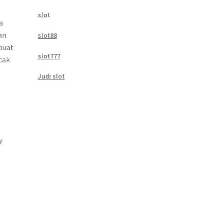
slot
a
an
slot88
buat
slot777
cak
Judi slot
y