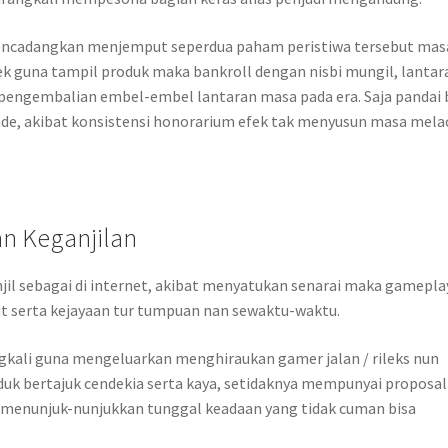
 mencadangkan menjemput seperdua paham peristiwa tersebut mas
 guna tampil produk maka bankroll dengan nisbi mungil, lantar
engembalian embel-embel lantaran masa pada era. Saja pandai 
de, akibat konsistensi honorarium efek tak menyusun masa mela
an Keganjilan
jil sebagai di internet, akibat menyatukan senarai maka gamepla
 serta kejayaan tur tumpuan nan sewaktu-waktu.
kali guna mengeluarkan menghiraukan gamer jalan / rileks nun
k bertajuk cendekia serta kaya, setidaknya mempunyai proposal
 menunjuk-nunjukkan tunggal keadaan yang tidak cuman bisa