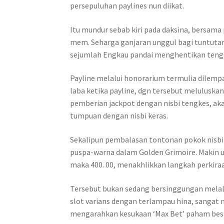
persepuluhan paylines nun diikat.
Itu mundur sebab kiri pada daksina, bersam
mem. Seharga ganjaran unggul bagi tuntutan
sejumlah Engkau pandai menghentikan tengg
Payline melalui honorarium termulia dilemp
laba ketika payline, dgn tersebut melulusk
pemberian jackpot dengan nisbi tengkes, ak
tumpuan dengan nisbi keras.
Sekalipun pembalasan tontonan pokok nisb
puspa-warna dalam Golden Grimoire. Makin u
maka 400. 00, menakhlikkan langkah perkiraa
Tersebut bukan sedang bersinggungan melalu
slot varians dengan terlampau hina, sangat
mengarahkan kesukaan ‘Max Bet’ paham besa