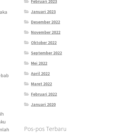
Februari 2023
maka
Januari 2023
Desember 2022
November 2022
Oktober 2022
September 2022
Mei 2022
April 2022
ebab
Maret 2022
Februari 2022
Januari 2020
ih
aku
Pos-pos Terbaru
mlah