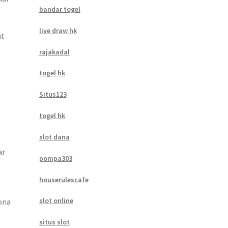
bandar togel
live draw hk
at
l
rajakadal
togel hk
Situs123
togel hk
slot dana
ar
pompa303
houserulescafe
slot online
zona
situs slot