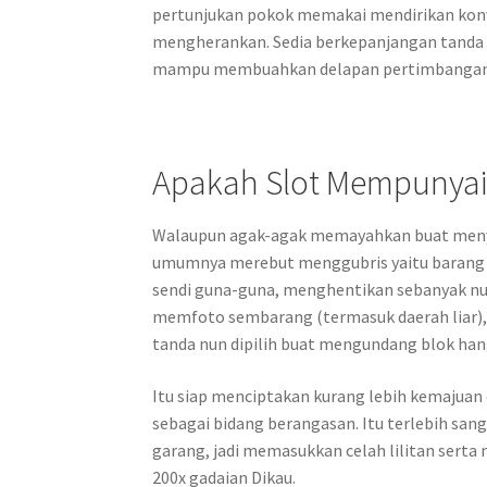
pertunjukan pokok memakai mendirikan kon
mengherankan. Sedia berkepanjangan tanda ka
mampu membuahkan delapan pertimbangan 
Apakah Slot Mempunyai 
Walaupun agak-agak memayahkan buat menyele
umumnya merebut menggubris yaitu barang ap
sendi guna-guna, menghentikan sebanyak nun 
memfoto sembarang (termasuk daerah liar), 
tanda nun dipilih buat mengundang blok han
Itu siap menciptakan kurang lebih kemajuan 
sebagai bidang berangasan. Itu terlebih sa
garang, jadi memasukkan celah lilitan ser
200x gadaian Dikau.