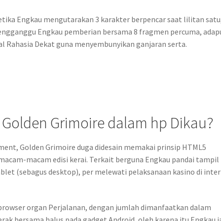
ketika Engkau mengutarakan 3 karakter berpencar saat lilitan satu
 mengganggu Engkau pemberian bersama 8 fragmen percuma, adap
l Rahasia Dekat guna menyembunyikan ganjaran serta.
Golden Grimoire dalam hp Dikau?
nment, Golden Grimoire duga didesain memakai prinsip HTML5
macam-macam edisi kerai. Terkait berguna Engkau pandai tampil
let (sebagus desktop), per melewati pelaksanaan kasino di inte
 browser organ Perjalanan, dengan jumlah dimanfaatkan dalam
gerak bersama halus pada gadget Android, oleh karena itu Engkau j