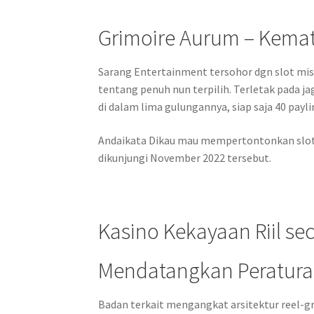
Grimoire Aurum – Kemat
Sarang Entertainment tersohor dgn slot mist
tentang penuh nun terpilih. Terletak pada j
di dalam lima gulungannya, siap saja 40 paylin
Andaikata Dikau mau mempertontonkan slot 
dikunjungi November 2022 tersebut.
Kasino Kekayaan Riil se
Mendatangkan Peraturan 
Badan terkait mengangkat arsitektur reel-grid