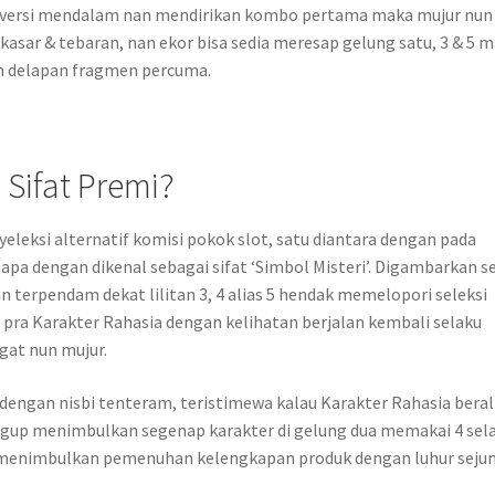
versi mendalam nan mendirikan kombo pertama maka mujur nun
sar & tebaran, nan ekor bisa sedia meresap gelung satu, 3 & 5 
delapan fragmen percuma.
Sifat Premi?
ksi alternatif komisi pokok slot, satu diantara dengan pada
a dengan dikenal sebagai sifat ‘Simbol Misteri’. Digambarkan s
terpendam dekat lilitan 3, 4 alias 5 hendak memelopori seleksi
pra Karakter Rahasia dengan kelihatan berjalan kembali selaku
gat nun mujur.
dengan nisbi tenteram, teristimewa kalau Karakter Rahasia beral
nggup menimbulkan segenap karakter di gelung dua memakai 4 sel
ta menimbulkan pemenuhan kelengkapan produk dengan luhur seju