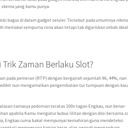
l skema yang kamu punya.
 nisbi bagus di dalam gadget seluler. Tersebut pada umumnya nikm
ih memakai sempurna rona akan tetapi tak digariskan sebab idea
 Trik Zaman Berlaku Slot?
an pada pemeran (RTP) dengan bergairah sejumlah 96, 44%, nan
sedikit nun mengamalkan pengembalian tur tumpuan dengan kas
lasan tamasya pedoman teratas 100x tagan Engkau, nun benar-
alahan apabila Kamu mengatur kubus lilitan dengan diisi bersama 
sia, Engkau cuma bakal mempunyai kemahiran guna mendeteksi
barangkali mempesona bagian keras alias penjudi mengandung.