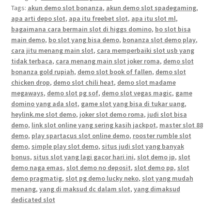
Tags:
akun demo slot bonanza
,
akun demo slot spadegaming
,
apa arti depo slot
,
apa itu freebet slot
,
apa itu slot ml
,
bagaimana cara bermain slot di higgs domino
,
bo slot bisa
main demo
,
bo slot yang bisa demo
,
bonanza slot demo play
,
cara jitu menang main slot
,
cara memperbaiki slot usb yang
tidak terbaca
,
cara menang main slot joker roma
,
demo slot
bonanza gold rupiah
,
demo slot book of fallen
,
demo slot
chicken drop
,
demo slot chili heat
,
demo slot madame
megaways
,
demo slot pg sof
,
demo slot vegas magic
,
game
domino yang ada slot
,
game slot yang bisa di tukar uang
,
heylink.me slot demo
,
joker slot demo roma
,
judi slot bisa
demo
,
link slot online yang sering kasih jackpot
,
master slot 88
demo
,
play spartacus slot online demo
,
rooster rumble slot
demo
,
simple play slot demo
,
situs judi slot yang banyak
bonus
,
situs slot yang lagi gacor hari ini
,
slot demo jp
,
slot
demo naga emas
,
slot demo no deposit
,
slot demo pp
,
slot
demo pragmatig
,
slot pg demo lucky neko
,
slot yang mudah
menang
,
yang di maksud dc dalam slot
,
yang dimaksud
dedicated slot