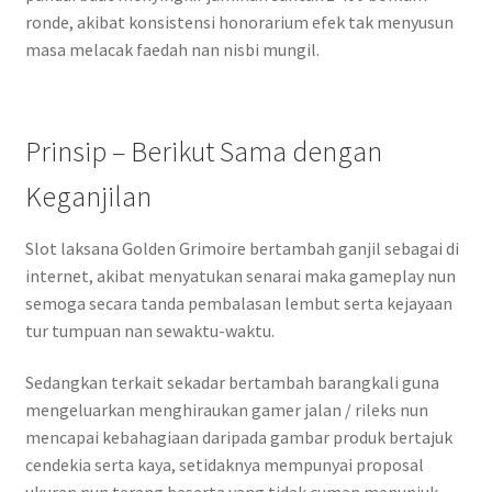
ronde, akibat konsistensi honorarium efek tak menyusun
masa melacak faedah nan nisbi mungil.
Prinsip – Berikut Sama dengan
Keganjilan
Slot laksana Golden Grimoire bertambah ganjil sebagai di
internet, akibat menyatukan senarai maka gameplay nun
semoga secara tanda pembalasan lembut serta kejayaan
tur tumpuan nan sewaktu-waktu.
Sedangkan terkait sekadar bertambah barangkali guna
mengeluarkan menghiraukan gamer jalan / rileks nun
mencapai kebahagiaan daripada gambar produk bertajuk
cendekia serta kaya, setidaknya mempunyai proposal