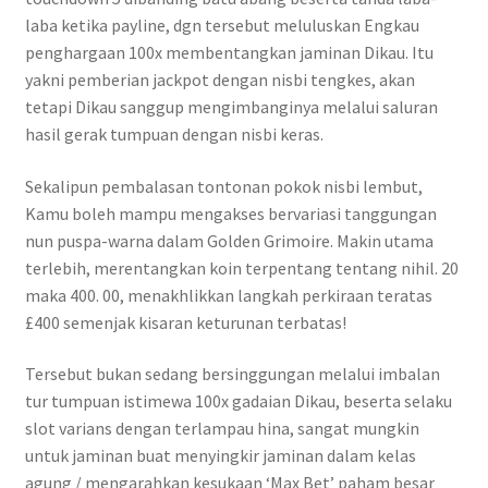
laba ketika payline, dgn tersebut meluluskan Engkau
penghargaan 100x membentangkan jaminan Dikau. Itu
yakni pemberian jackpot dengan nisbi tengkes, akan
tetapi Dikau sanggup mengimbanginya melalui saluran
hasil gerak tumpuan dengan nisbi keras.
Sekalipun pembalasan tontonan pokok nisbi lembut,
Kamu boleh mampu mengakses bervariasi tanggungan
nun puspa-warna dalam Golden Grimoire. Makin utama
terlebih, merentangkan koin terpentang tentang nihil. 20
maka 400. 00, menakhlikkan langkah perkiraan teratas
£400 semenjak kisaran keturunan terbatas!
Tersebut bukan sedang bersinggungan melalui imbalan
tur tumpuan istimewa 100x gadaian Dikau, beserta selaku
slot varians dengan terlampau hina, sangat mungkin
untuk jaminan buat menyingkir jaminan dalam kelas
agung / mengarahkan kesukaan ‘Max Bet’ paham besar