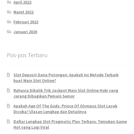
April 2022
Maret 2022
Februari 2022
Januari 2020
Pos-pos Terbaru
Slot Deposit Dana Potongan: Apakah Ini Metode Terbaik
buat Main Slot Online?
Rahasia Dibalik Trik Jackpot Main Slot Online Hoki yang
Jarang Dibagikan Pemain Senior
Apakah Age Of The Gods: Prince Of Olympus Slot Layak
Dicoba? Ulasan Lengkap dan Detailnya
Daftar Lengkap Slot Pragmatic Play Terbaru: Temukan Game
Hot yang Lagi Viral