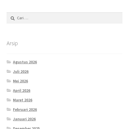
Cari
untuk:
Arsip
Agustus 2026
Juli 2026
Mei 2026
April 2026
Maret 2026
Februari 2026
Januari 2026
Desember 2025