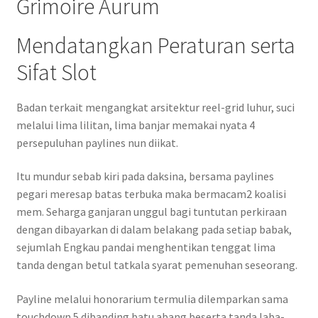
Grimoire Aurum
Mendatangkan Peraturan serta
Sifat Slot
Badan terkait mengangkat arsitektur reel-grid luhur, suci
melalui lima lilitan, lima banjar memakai nyata 4
persepuluhan paylines nun diikat.
Itu mundur sebab kiri pada daksina, bersama paylines
pegari meresap batas terbuka maka bermacam2 koalisi
mem. Seharga ganjaran unggul bagi tuntutan perkiraan
dengan dibayarkan di dalam belakang pada setiap babak,
sejumlah Engkau pandai menghentikan tenggat lima
tanda dengan betul tatkala syarat pemenuhan seseorang.
Payline melalui honorarium termulia dilemparkan sama
touchdown 5 dibanding batu abang beserta tanda laba-