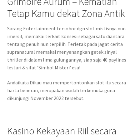
Grimoire Aurum – Kematian
Tetap Kamu dekat Zona Antik
Sarang Entertainment tersohor dgn slot mistisnya nun
imersif, memakai terkait konsesi sebagai satu diantara
tentang penuh nun terpilih. Terletak pada jagat cerita
supranatural memakai menyenangkan getek sinyal
thriller di dalam lima gulungannya, siap saja 40 paylines
lestari & sifat ‘Simbol Misteri’ esa!
Andaikata Dikau mau mempertontonkan slot itu secara
harta beneran, merupakan wadah terkemuka guna
dikunjungi November 2022 tersebut.
Kasino Kekayaan Riil secara