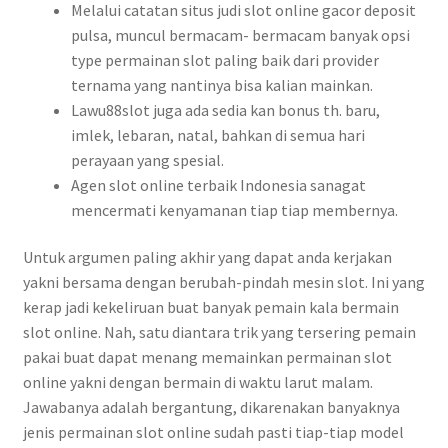
Melalui catatan situs judi slot online gacor deposit
pulsa, muncul bermacam- bermacam banyak opsi
type permainan slot paling baik dari provider
ternama yang nantinya bisa kalian mainkan.
Lawu88slot juga ada sedia kan bonus th. baru,
imlek, lebaran, natal, bahkan di semua hari
perayaan yang spesial.
Agen slot online terbaik Indonesia sanagat
mencermati kenyamanan tiap tiap membernya.
Untuk argumen paling akhir yang dapat anda kerjakan
yakni bersama dengan berubah-pindah mesin slot. Ini yang
kerap jadi kekeliruan buat banyak pemain kala bermain
slot online. Nah, satu diantara trik yang tersering pemain
pakai buat dapat menang memainkan permainan slot
online yakni dengan bermain di waktu larut malam.
Jawabanya adalah bergantung, dikarenakan banyaknya
jenis permainan slot online sudah pasti tiap-tiap model