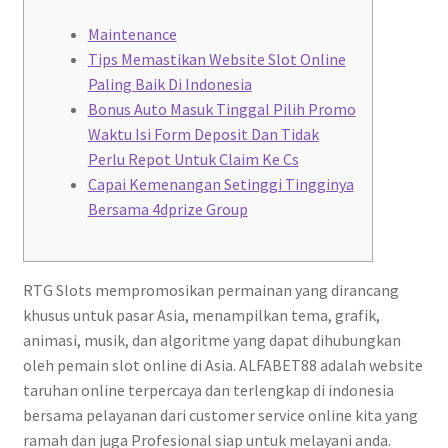
Maintenance
Tips Memastikan Website Slot Online
Paling Baik Di Indonesia
Bonus Auto Masuk Tinggal Pilih Promo
Waktu Isi Form Deposit Dan Tidak
Perlu Repot Untuk Claim Ke Cs
Capai Kemenangan Setinggi Tingginya
Bersama 4dprize Group
RTG Slots mempromosikan permainan yang dirancang
khusus untuk pasar Asia, menampilkan tema, grafik,
animasi, musik, dan algoritme yang dapat dihubungkan
oleh pemain slot online di Asia. ALFABET88 adalah website
taruhan online terpercaya dan terlengkap di indonesia
bersama pelayanan dari customer service online kita yang
ramah dan juga Profesional siap untuk melayani anda.