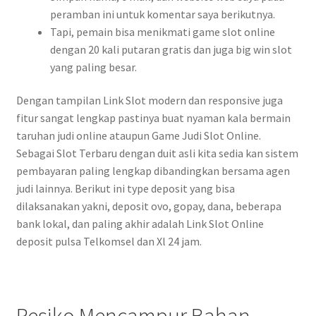
peramban ini untuk komentar saya berikutnya.
Tapi, pemain bisa menikmati game slot online
dengan 20 kali putaran gratis dan juga big win slot
yang paling besar.
Dengan tampilan Link Slot modern dan responsive juga
fitur sangat lengkap pastinya buat nyaman kala bermain
taruhan judi online ataupun Game Judi Slot Online.
Sebagai Slot Terbaru dengan duit asli kita sedia kan sistem
pembayaran paling lengkap dibandingkan bersama agen
judi lainnya. Berikut ini type deposit yang bisa
dilaksanakan yakni, deposit ovo, gopay, dana, beberapa
bank lokal, dan paling akhir adalah Link Slot Online
deposit pulsa Telkomsel dan Xl 24 jam.
Resiko Mencampur Bahan