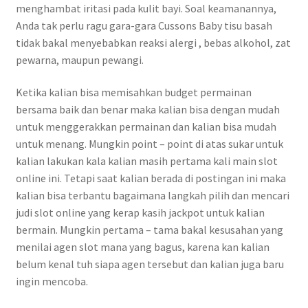
menghambat iritasi pada kulit bayi. Soal keamanannya,
Anda tak perlu ragu gara-gara Cussons Baby tisu basah
tidak bakal menyebabkan reaksi alergi , bebas alkohol, zat
pewarna, maupun pewangi.
Ketika kalian bisa memisahkan budget permainan
bersama baik dan benar maka kalian bisa dengan mudah
untuk menggerakkan permainan dan kalian bisa mudah
untuk menang. Mungkin point – point di atas sukar untuk
kalian lakukan kala kalian masih pertama kali main slot
online ini. Tetapi saat kalian berada di postingan ini maka
kalian bisa terbantu bagaimana langkah pilih dan mencari
judi slot online yang kerap kasih jackpot untuk kalian
bermain. Mungkin pertama – tama bakal kesusahan yang
menilai agen slot mana yang bagus, karena kan kalian
belum kenal tuh siapa agen tersebut dan kalian juga baru
ingin mencoba.