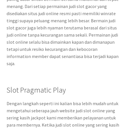
menang. Dari setiap permainan judi slot gacor yang
disediakan situs judi online resmi pasti memiliki winrate
tinggi supaya peluang menang lebih besar. Bermain judi
slot gacor juga lebih nyaman terutama berasal dari situs
judi online tanpa kecurangan sama sekali. Permainan judi
slot online selalu bisa dimainkan kapan dan dimanapun
tetapi untuk resiko kecurangan dan kebocoran
information member dapat senantiasa bisa terjadi kapan
saja.
Slot Pragmatic Play
Dengan langkah seperti ini kalian bisa lebih mudah untuk
mengetahui seberapa jauh website judi slot online yang
sering kasih jackpot kami memberikan pelayanan untuk
para membernya. Ketika judi slot online yang sering kasih