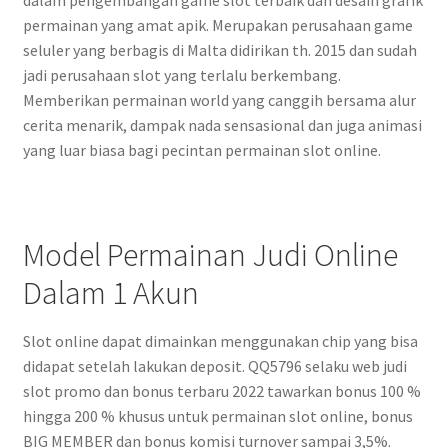
permainan yang amat apik. Merupakan perusahaan game
seluler yang berbagis di Malta didirikan th. 2015 dan sudah
jadi perusahaan slot yang terlalu berkembang.
Memberikan permainan world yang canggih bersama alur
cerita menarik, dampak nada sensasional dan juga animasi
yang luar biasa bagi pecintan permainan slot online.
Model Permainan Judi Online
Dalam 1 Akun
Slot online dapat dimainkan menggunakan chip yang bisa
didapat setelah lakukan deposit. QQ5796 selaku web judi
slot promo dan bonus terbaru 2022 tawarkan bonus 100 %
hingga 200 % khusus untuk permainan slot online, bonus
BIG MEMBER dan bonus komisi turnover sampai 3,5%.