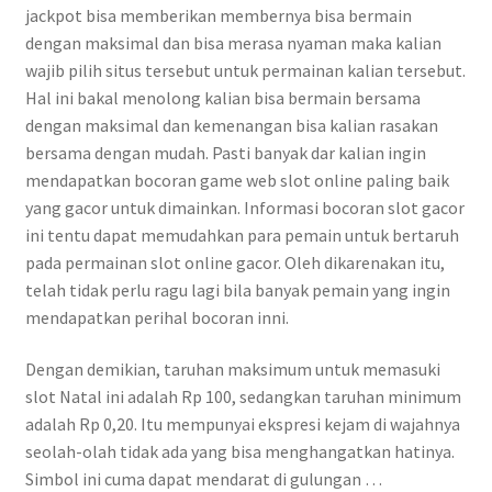
jackpot bisa memberikan membernya bisa bermain
dengan maksimal dan bisa merasa nyaman maka kalian
wajib pilih situs tersebut untuk permainan kalian tersebut.
Hal ini bakal menolong kalian bisa bermain bersama
dengan maksimal dan kemenangan bisa kalian rasakan
bersama dengan mudah. Pasti banyak dar kalian ingin
mendapatkan bocoran game web slot online paling baik
yang gacor untuk dimainkan. Informasi bocoran slot gacor
ini tentu dapat memudahkan para pemain untuk bertaruh
pada permainan slot online gacor. Oleh dikarenakan itu,
telah tidak perlu ragu lagi bila banyak pemain yang ingin
mendapatkan perihal bocoran inni.
Dengan demikian, taruhan maksimum untuk memasuki
slot Natal ini adalah Rp 100, sedangkan taruhan minimum
adalah Rp 0,20. Itu mempunyai ekspresi kejam di wajahnya
seolah-olah tidak ada yang bisa menghangatkan hatinya.
Simbol ini cuma dapat mendarat di gulungan …