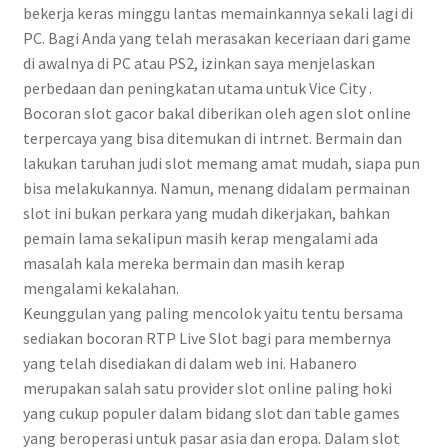
bekerja keras minggu lantas memainkannya sekali lagi di
PC. Bagi Anda yang telah merasakan keceriaan dari game
di awalnya di PC atau PS2, izinkan saya menjelaskan
perbedaan dan peningkatan utama untuk Vice City .
Bocoran slot gacor bakal diberikan oleh agen slot online
terpercaya yang bisa ditemukan di intrnet. Bermain dan
lakukan taruhan judi slot memang amat mudah, siapa pun
bisa melakukannya. Namun, menang didalam permainan
slot ini bukan perkara yang mudah dikerjakan, bahkan
pemain lama sekalipun masih kerap mengalami ada
masalah kala mereka bermain dan masih kerap
mengalami kekalahan.
Keunggulan yang paling mencolok yaitu tentu bersama
sediakan bocoran RTP Live Slot bagi para membernya
yang telah disediakan di dalam web ini. Habanero
merupakan salah satu provider slot online paling hoki
yang cukup populer dalam bidang slot dan table games
yang beroperasi untuk pasar asia dan eropa. Dalam slot