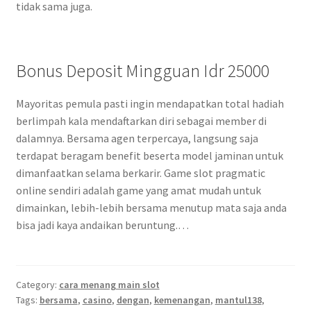
tidak sama juga.
Bonus Deposit Mingguan Idr 25000
Mayoritas pemula pasti ingin mendapatkan total hadiah
berlimpah kala mendaftarkan diri sebagai member di
dalamnya. Bersama agen terpercaya, langsung saja
terdapat beragam benefit beserta model jaminan untuk
dimanfaatkan selama berkarir. Game slot pragmatic
online sendiri adalah game yang amat mudah untuk
dimainkan, lebih-lebih bersama menutup mata saja anda
bisa jadi kaya andaikan beruntung.…
Category:
cara menang main slot
Tags:
bersama
,
casino
,
dengan
,
kemenangan
,
mantul138
,