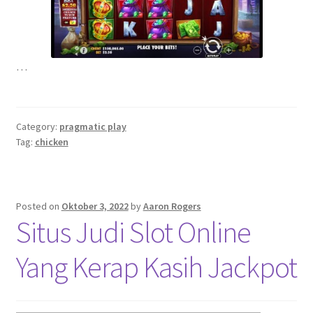
…
Category:
pragmatic play
Tag:
chicken
Posted on
Oktober 3, 2022
by
Aaron Rogers
Situs Judi Slot Online
Yang Kerap Kasih Jackpot