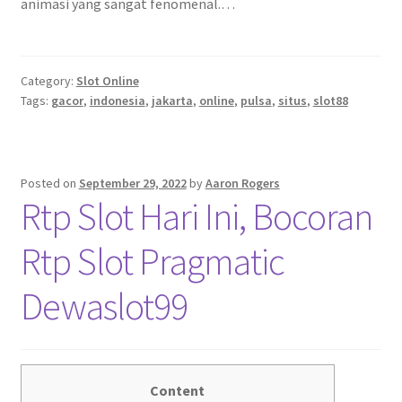
animasi yang sangat fenomenal.…
Category:
Slot Online
Tags:
gacor
,
indonesia
,
jakarta
,
online
,
pulsa
,
situs
,
slot88
Posted on
September 29, 2022
by
Aaron Rogers
Rtp Slot Hari Ini, Bocoran
Rtp Slot Pragmatic
Dewaslot99
Content