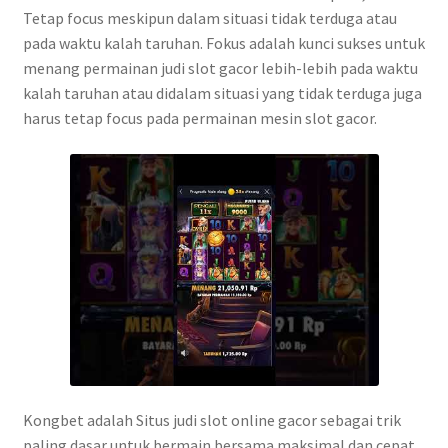
Tetap focus meskipun dalam situasi tidak terduga atau
pada waktu kalah taruhan. Fokus adalah kunci sukses untuk
menang permainan judi slot gacor lebih-lebih pada waktu
kalah taruhan atau didalam situasi yang tidak terduga juga
harus tetap focus pada permainan mesin slot gacor.
Kongbet adalah Situs judi slot online gacor sebagai trik
paling dasar untuk bermain bersama maksimal dan cepat